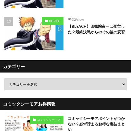
32View
BLEACH
【BLEACH】四楓院夜一は死亡し
た？最終決戦からのその後の安否
カテゴリー
コミックシーモアお得情報
コミックシーモアポイントがつか
コミックシーモア
ない？必ず貯まるお得な裏技まと
め