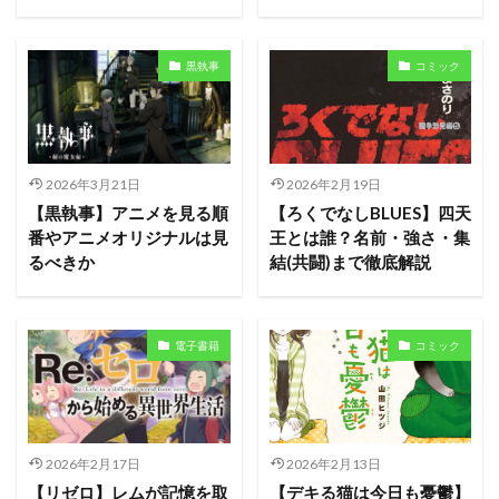
黒執事
コミック
2026年3月21日
2026年2月19日
【黒執事】アニメを見る順
【ろくでなしBLUES】四天
番やアニメオリジナルは見
王とは誰？名前・強さ・集
るべきか
結(共闘)まで徹底解説
電子書籍
コミック
2026年2月17日
2026年2月13日
【リゼロ】レムが記憶を取
【デキる猫は今日も憂鬱】