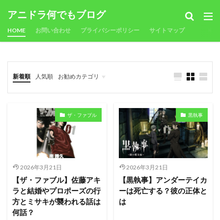
アニドラ何でもブログ
HOME
お問い合わせ
プライバシーポリシー
サイトマップ
新着順
人気順
お勧めカテゴリ
ザ・ファブル
黒執事
2026年3月21日
2026年3月21日
【ザ・ファブル】佐藤アキ
【黒執事】アンダーテイカ
ラと結婚やプロポーズの行
ーは死亡する？彼の正体と
方とミサキが襲われる話は
は
何話？