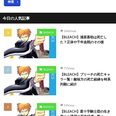
検索
今日の人気記事
186View
BLEACH
【BLEACH】浦原喜助は死亡し
た？正体や千年血戦のその後
77View
BLEACH
【BLEACH】ブリーチの死亡キャ
ラ一覧！敵味方の死亡経緯を時系
列順に紹介
59View
BLEACH
【BLEACH】星十字騎士団の生き