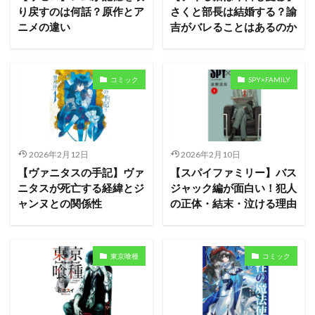
り戻すのは何話？原作とア
さくと部長は結婚する？諭
ニメの違い
吉がバレることはあるのか
コミック
SPY×FAMILY
2026年2月12日
2026年2月10日
【ヴァニタスの手記】ヴァ
【スパイファミリー】バス
ニタスが死亡する経緯とジ
ジャック編が面白い！犯人
ャンヌとの関係性
の正体・結末・泣ける理由
東京喰種
コミック