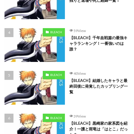
残りと退場や死亡経緯一覧！
59View
BLEACH
【BLEACH】千年血戦篇の最強キ
ャラランキング！一番強いのは
誰？
40View
BLEACH
【BLEACH】結婚したキャラと最
終回後に発覚したカップリング一
覧
39View
BLEACH
【BLEACH】黒崎家の家系図を紹
介！一護と雨竜は「はとこ」だっ