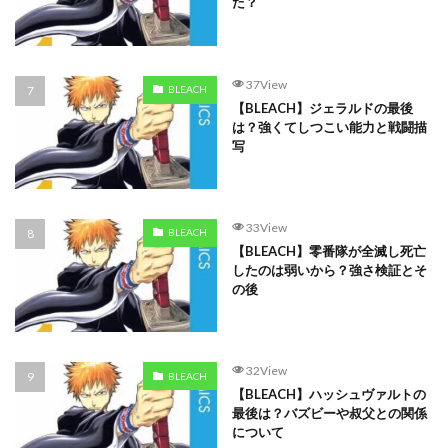
た？
37View
BLEACH
【BLEACH】ジェラルドの最後
は？強くてしつこい能力と戦闘描
写
33View
BLEACH
【BLEACH】零番隊が全滅し死亡
したのは弱いから？強さ検証とそ
の後
32View
BLEACH
【BLEACH】ハッシュヴァルトの
最後は？バズビーや叔父との関係
について