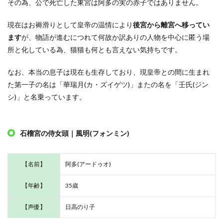
その為、公で死亡した東宮は阿多の実の赤子ではありません。
現在はお褥滑りとして皇帝の温情により
後宮から離宮へ移ってい
ます
が、物語が進むにつれて何故か訳ありの人物を中心に匿う場
所と化している為、猫猫も何とも言えない気持ちです。
なお、本当の息子は現在も生存しており、現皇帝との間に生まれ
た第一子の名は「華瑞月(カ・ズイゲツ)」またの名を「壬氏(ジン
シ)」と名乗っています。
石榴宮の侍女頭｜風明(フォンミン)
【名前】
阿多(アードゥオ)
【年齢】
35歳
【声優】
日高のり子