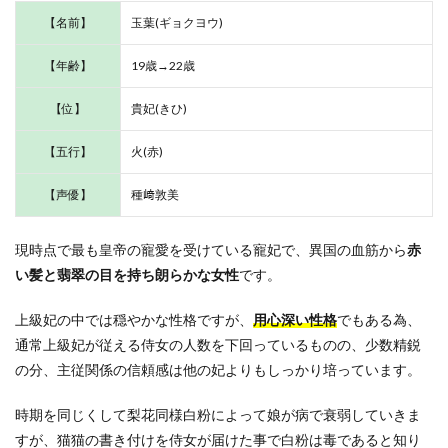
【名前】
玉葉(ギョクヨウ)
【年齢】
19歳→22歳
【位】
貴妃(きひ)
【五行】
火(赤)
【声優】
種﨑敦美
現時点で最も皇帝の寵愛を受けている寵妃で、異国の血筋から
赤
い髪と翡翠の目を持ち朗らかな女性
です。
上級妃の中では穏やかな性格ですが、
用心深い性格
でもある為、
通常上級妃が従える侍女の人数を下回っているものの、少数精鋭
の分、主従関係の信頼感は他の妃よりもしっかり培っています。
時期を同じくして梨花同様白粉によって娘が病で衰弱していきま
すが、猫猫の書き付けを侍女が届けた事で白粉は毒であると知り