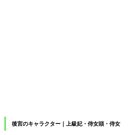
三姫｜梅
梅(メイ
メイ)
1.10.3
三姫｜白
鈴(パイ
リン)
1.10.4
三姫｜女
華(ジョ
カ)
1.10.5
鳳仙(フ
ォンシェ
ン)
2
「薬
屋の
ひと
後宮のキャラクター｜上級妃・侍女頭・侍女
りご
と」