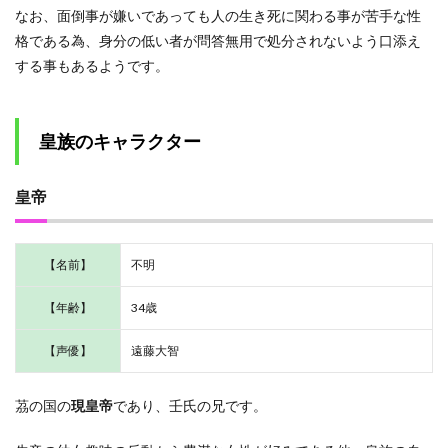
シュ)妃
なお、面倒事が嫌いであっても人の生き死に関わる事が苦手な性
格である為、身分の低い者が問答無用で処分されないよう口添え
1.3.4.1
金剛宮の
する事もあるようです。
侍女頭｜
河南(カナ
ン)
皇族のキャラクター
1.3.5
柘榴宮
の上級
皇帝
妃｜楼
蘭(ロウ
ラン)妃
/ 子翠
【名前】
不明
(シスイ)
1.4
【年齢】
34歳
壬氏
の関
【声優】
遠藤大智
係者
のキ
ャラ
茘の国の
現皇帝
であり、壬氏の兄です。
クタ
ー