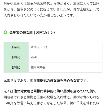
阿多や皇帝とは皇帝が東宮時代から仲が良く、里樹にとっては阿
多が母、皇帝を父のように捉えていましたが、再び上級妃として
入内させられたせいで不安が隠せないようです。
金剛宮の侍女頭｜河南(カナン)
【名前】
河南(カナン)
【年齢】
不明
【声優】
庄司宇芽香
元毒見役であり、現在
里樹妃の侍女頭を務める女官
です。
元々は
他の侍女達と同様に精神的に幼い里樹を虐めていた側
で、
園遊会でわざと里樹と玉葉の配膳を入れ替え、里樹が食べられな
い魚介を故意に与える嫌がらせをした結果、後に壬氏を連れた猫