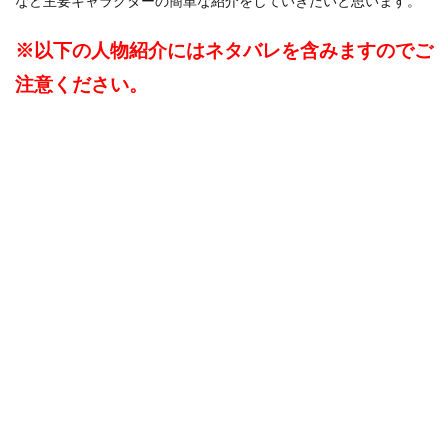
など主要キャラクターの簡単な紹介をしていきたいと思います。
1.3
後宮
のキ
※以下の人物紹介にはネタバレを含みますのでご
ャラ
クタ
注意ください。
ー｜
上級
妃・
侍女
頭・
侍女
1.3.1
石榴宮
の上級
妃｜阿
多(アー
ドゥオ)
妃
1.3.1.1
石榴宮の
侍女頭｜
風明(フォ
ンミン)