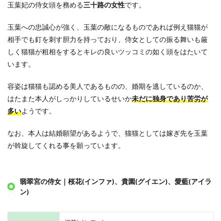
玉葉妃の侍女頭を務める
三十路の女性
です。
玉葉への忠誠心が強く、玉葉の敵になるものであれば例え猫猫が
相手でも釘を刺す胆力を持っており、侍女としての振る舞いも厳
しく猫猫が粗相をするとキレの良いツッコミの如く頭をはたいて
います。
容姿は猫猫も認める美人であるものの、婚期を逃しているのか、
はたまた本人がしっかりしているせいか
未だに独身であり苦労が
多い
ようです。
なお、本人は結婚願望があるようで、猫猫としては嫁ぎ先を玉葉
が斡旋してくれる事を願っています。
翡翠宮の侍女｜桜花(インファ)、貴園(グイエン)、愛藍(アイラ
ン)