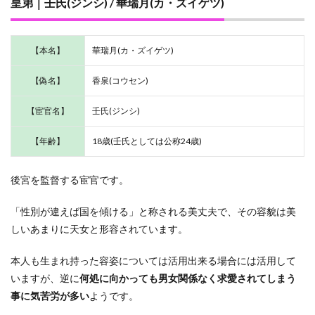
皇弟｜壬氏(ジンシ) / 華瑞月(カ・ズイゲツ)
1.4.6
次男｜
馬閃(バ
【本名】
華瑞月(カ・ズイゲツ)
セン)
【偽名】
香泉(コウセン)
1.4.7
馬良の
妻｜雀
【宦官名】
壬氏(ジンシ)
(チュエ)
【年齢】
18歳(壬氏としては公称24歳)
1.5
羅の
一族
後宮を監督する宦官です。
のキ
ャラ
クタ
「性別が違えば国を傾ける」と称される美丈夫で、その容貌は美
ー
しいあまりに天女と形容されています。
1.5.1
医官｜
本人も生まれ持った容姿については活用出来る場合には活用して
漢羅門
いますが、逆に
何処に向かっても男女関係なく求愛されてしまう
(カン・
事に気苦労が多い
ようです。
ルォメ
ン)