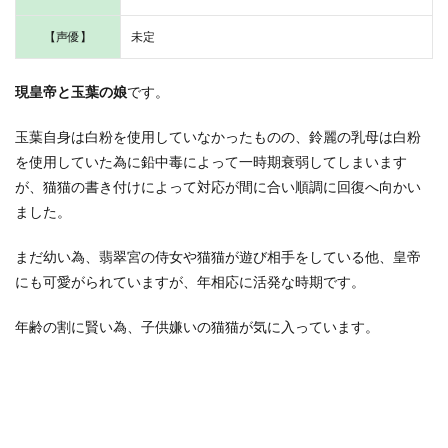
キャ
ラク
【声優】
未定
ター
1.9.1
医官｜
現皇帝と玉葉の娘
です。
やぶ医
者 / 虞淵
玉葉自身は白粉を使用していなかったものの、鈴麗の乳母は白粉
(グエン)
を使用していた為に鉛中毒によって一時期衰弱してしまいます
1.9.2
が、猫猫の書き付けによって対応が間に合い順調に回復へ向かい
下級女
ました。
官｜小
蘭(シャ
オラン)
まだ幼い為、翡翠宮の侍女や猫猫が遊び相手をしている他、皇帝
にも可愛がられていますが、年相応に活発な時期です。
1.10
緑青館
のキャ
年齢の割に賢い為、子供嫌いの猫猫が気に入っています。
ラクタ
ー
1.10.1
やり手婆
1.10.2