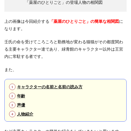
「薬屋のひとりごと」の登場人物の相関図
1.2.1
皇帝
上の画像は今回紹介する
「薬屋のひとりごと」の簡単な相関図
に
1.2.2
なります。
皇弟｜
壬氏(ジ
ンシ) /
壬氏の命を受けてころころと勤務地が変わる猫猫がその都度関わ
華瑞月
る主要キャラクター達であり、緑青館のキャラクター以外は王宮
(カ・ズ
イゲツ)
内に常駐する者です。
1.2.3
また、
先帝
1.2.4
皇太后
キャラクターの名前と名前の読み方
｜安氏
年齢
(アンシ)
声優
1.2.5
公主｜
人物紹介
鈴麗(リ
ンリー)