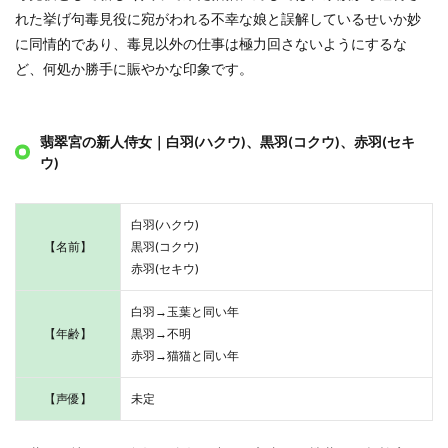
れた挙げ句毒見役に宛がわれる不幸な娘と誤解しているせいか妙
に同情的であり、毒見以外の仕事は極力回さないようにするな
ど、何処か勝手に賑やかな印象です。
翡翠宮の新人侍女｜白羽(ハクウ)、黒羽(コクウ)、赤羽(セキ
ウ)
白羽(ハクウ)
【名前】
黒羽(コクウ)
赤羽(セキウ)
白羽→玉葉と同い年
【年齢】
黒羽→不明
赤羽→猫猫と同い年
【声優】
未定