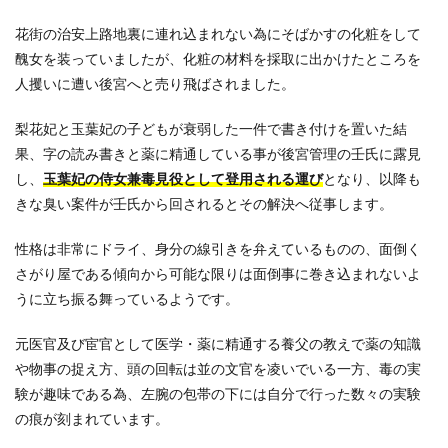
1.3.3.2
花街の治安上路地裏に連れ込まれない為にそばかすの化粧をして
翡翠宮の
醜女を装っていましたが、化粧の材料を採取に出かけたところを
侍女｜桜
人攫いに遭い後宮へと売り飛ばされました。
花(インフ
ァ)、貴園
(グイエ
梨花妃と玉葉妃の子どもが衰弱した一件で書き付けを置いた結
ン)、愛藍
果、字の読み書きと薬に精通している事が後宮管理の壬氏に露見
(アイラ
ン)
し、
玉葉妃の侍女兼毒見役として登用される運び
となり、以降も
きな臭い案件が壬氏から回されるとその解決へ従事します。
1.3.3.3
翡翠宮の
新人侍女
性格は非常にドライ、身分の線引きを弁えているものの、面倒く
｜白羽(ハ
さがり屋である傾向から可能な限りは面倒事に巻き込まれないよ
クウ)、黒
うに立ち振る舞っているようです。
羽(コク
ウ)、赤羽
(セキウ)
元医官及び宦官として医学・薬に精通する養父の教えで薬の知識
1.3.4
や物事の捉え方、頭の回転は並の文官を凌いでいる一方、毒の実
金剛宮
験が趣味である為、左腕の包帯の下には自分で行った数々の実験
の上級
の痕が刻まれています。
妃｜里
樹(リー