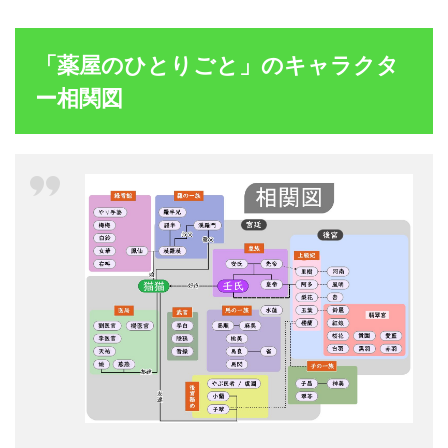
屋の
ひと
りご
「薬屋のひとりごと」のキャラクタ
と」
のキ
ー相関図
ャラ
クタ
ー相
関図
1.1
主人
公
1.1.1
薬師｜
猫猫(マ
オマオ)
1.2
皇族
のキ
ャラ
クタ
ー