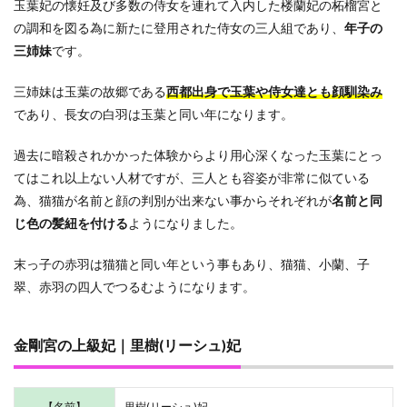
玉葉妃の懐妊及び多数の侍女を連れて入内した楼蘭妃の柘榴宮と
の調和を図る為に新たに登用された侍女の三人組であり、
年子の
三姉妹
です。
三姉妹は玉葉の故郷である
西都出身で玉葉や侍女達とも顔馴染み
であり、長女の白羽は玉葉と同い年になります。
過去に暗殺されかかった体験からより用心深くなった玉葉にとっ
てはこれ以上ない人材ですが、三人とも容姿が非常に似ている
為、猫猫が名前と顔の判別が出来ない事からそれぞれが
名前と同
じ色の髪紐を付ける
ようになりました。
末っ子の赤羽は猫猫と同い年という事もあり、猫猫、小蘭、子
翠、赤羽の四人でつるむようになります。
金剛宮の上級妃｜里樹(リーシュ)妃
【名前】
里樹(リーシュ)妃