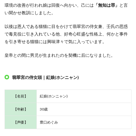
環境の改善が行われ娘は回復へ向かい、己には
「無知は罪」
と言
い聞かせ教訓にしました。
以後は恩人である猫猫に目をかけて翡翠宮の侍女兼、壬氏の思惑
で毒見役に引き入れている他、好奇心旺盛な性格上、何かと事件
を引き寄せる猫猫には興味津々で気に入っています。
皇帝との間に男児が生まれたのを契機に后になりました。
翡翠宮の侍女頭｜紅娘(ホンニャン)
【名前】
紅娘(ホンニャン)
【年齢】
30歳
【声優】
豊口めぐみ