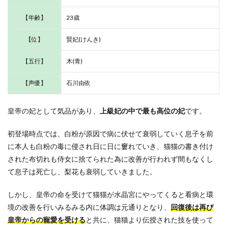
【年齢】
23歳
【位】
賢妃(けんき)
【五行】
木(青)
【声優】
石川由依
皇帝の妃として気品があり、
上級妃の中で最も高位の妃
です。
初登場時点では、白粉が原因で病に伏せて衰弱していく息子を前
に本人も白粉の毒に侵され日に日に窶れていき、猫猫の書き付け
された布切れも侍女に捨てられた為に改善が行われず間もなくし
て息子は死亡し、梨花も衰弱していきました。
しかし、皇帝の命を受けて猫猫が水晶宮にやってくると看病と環
境の改善を行いみるみる内に体調は元通りとなり、
回復後は再び
皇帝からの寵愛を受ける
と共に、猫猫より伝授された技を使って