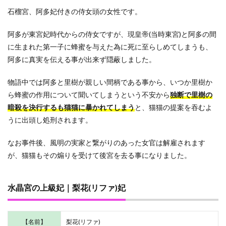
石榴宮、阿多妃付きの侍女頭の女性です。
阿多が東宮妃時代からの侍女ですが、現皇帝(当時東宮)と阿多の間
に生まれた第一子に蜂蜜を与えた為に死に至らしめてしまうも、
阿多に真実を伝える事が出来ず隠蔽しました。
物語中では阿多と里樹が親しい間柄である事から、いつか里樹か
ら蜂蜜の作用について聞いてしまうという不安から
独断で里樹の
暗殺を決行するも猫猫に暴かれてしまう
と、猫猫の提案を吞むよ
うに出頭し処刑されます。
なお事件後、風明の実家と繋がりのあった女官は解雇されます
が、猫猫もその煽りを受けて後宮を去る事になりました。
水晶宮の上級妃｜梨花(リファ)妃
【名前】
梨花(リファ)