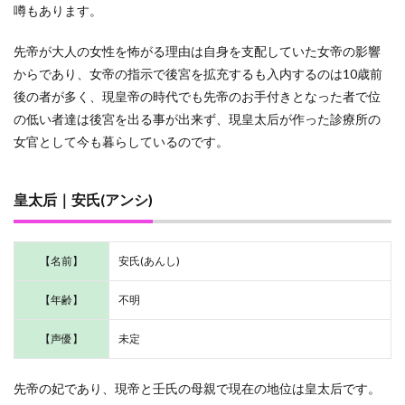
噂もあります。
1.7
武
官・
先帝が大人の女性を怖がる理由は自身を支配していた女帝の影響
文官
からであり、女帝の指示で後宮を拡充するも入内するのは10歳前
のキ
ャラ
後の者が多く、現皇帝の時代でも先帝のお手付きとなった者で位
クタ
の低い者達は後宮を出る事が出来ず、現皇太后が作った診療所の
ー
女官として今も暮らしているのです。
1.7.1
武官｜
李白(リ
皇太后｜安氏(アンシ)
ハク)
1.7.2
武官｜
【名前】
安氏(あんし)
陸孫(リ
クソン)
【年齢】
不明
1.7.3
武官｜
【声優】
未定
音操(オ
ンソウ)
先帝の妃であり、現帝と壬氏の母親で現在の地位は皇太后です。
1.8