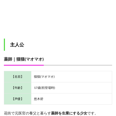
1.3.2
水晶宮
の上級
妃｜梨
花(リフ
ァ)妃
1.3.2.1
水晶宮の
主人公
侍女頭｜
杏(シン)
薬師｜猫猫(マオマオ)
1.3.3
翡翠宮
の上級
妃｜玉
【名前】
猫猫(マオマオ)
葉(ギョ
クヨウ)
妃
【年齢】
17歳(初登場時)
1.3.3.1
【声優】
悠木碧
翡翠宮の
侍女頭｜
紅娘(ホン
花街で元医官の養父と暮らす
薬師を生業にする少女
です。
ニャン)