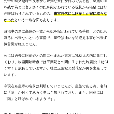
先帝の幼女趣味の反動から豊満な女性が好みである他、皇族の血
1.4.1
を残す為とは言え多くの妃を宛がわれている現状から猫猫には好
侍女｜
色呼ばわりされているものの、
東宮時代には阿多しか妃に取らな
水蓮(ス
イレン)
かった
という一途な面もあります。
1.4.2
政治事の為に高位の一族から妃を宛がわれている手前、どの妃も
宦官｜
高順(ガ
蔑ろに出来ないという事情で、皇帝は通いを途絶える事が出来ず
オジュ
気苦労が絶えません。
ン)
1.4.3
公には過去に阿多姫との間に生まれた東宮は乳幼児の内に死亡し
妻｜桃
ており、物語開始時点では玉葉妃との間に生まれた鈴麗(公主)がす
美(タオ
くすくと成長していますが、後に玉葉妃と梨花妃が男を出産して
メイ)
います。
1.4.4
長女｜
今現在も皇帝の名前は判明していませんが、皇族である為、名前
麻美(マ
ーメイ)
に「華」が付くであろう事は予想されており、また、阿多には
「陽」と呼ばれているようです。
1.4.5
長男｜
馬良(バ
リョウ)