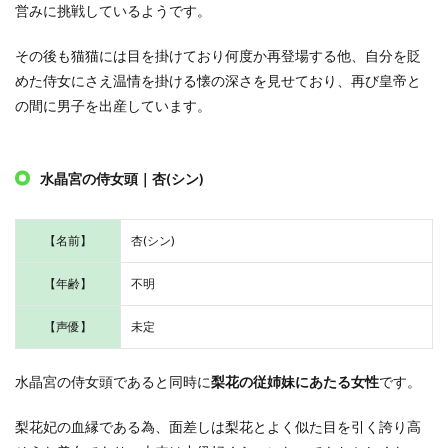
営みに挑戦しているようです。
その後も猫猫には目を掛けており何度か再登場する他、自分を貶
めた侍女にさえ温情を掛ける懐の深さを見せており、再び皇帝と
の間に男子を出産しています。
水晶宮の侍女頭｜杏(シン)
【名前】
杏(シン)
【年齢】
不明
【声優】
未定
水晶宮の侍女頭であると同時に
梨花の従姉妹にあたる女性
です。
梨花妃の血縁である為、面差しは梨花とよく似た目を引く誇り高