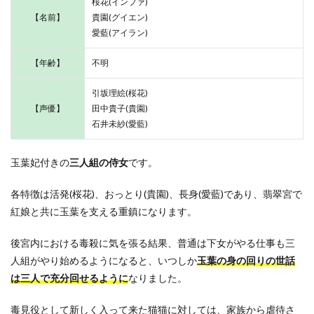
桜花(インファ)
【名前】
貴園(グイエン)
愛藍(アイラン)
【年齢】
不明
引坂理絵(桜花)
【声優】
田中貴子(貴園)
石井未紗(愛藍)
玉葉妃付きの
三人組の侍女
です。
各特徴は活発(桜花)、おっとり(貴園)、長身(愛藍)であり、翡翠宮で
紅娘と共に玉葉を支える重鎮になります。
後宮内における毒殺に気を張る結果、普通は下女がやる仕事も三
人組がやり始めるようになると、いつしか
玉葉の身の回りの世話
は三人で充分回せるように
なりました。
毒見役として新しく入って来た猫猫に対しては、家族から虐待さ