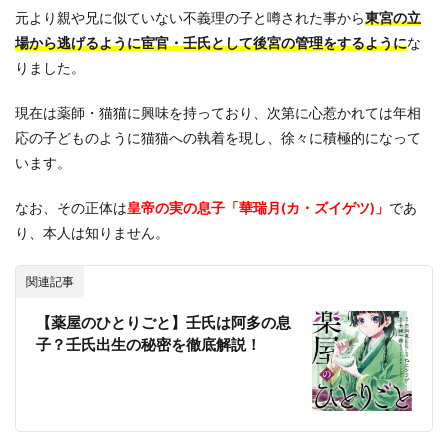
元より親や兄に似ていない不義理の子と噂された事から
東宮の立
1.5.2
場から逃げるように宦官・壬氏として後宮の管理をするように
な
大尉｜
漢羅漢
りました。
(カン・
ラカン)
現在は薬師・猫猫に興味を持っており、次第に心惹かれては年相
1.5.3
応の子どものように猫猫への執着を現し、徐々に積極的になって
文官｜
います。
漢羅半
(カン・
ラハン)
なお、その正体は
皇帝の実の息子「華瑞月(カ・ズイゲツ)」
であ
り、本人は知りません。
1.5.4
玄人 ( プ
ロ ) 農家
関連記事
｜羅半
兄(らは
【薬屋のひとりごと】壬氏は阿多の息
んあに)
子？壬氏出生の秘密を徹底解説！
1.6
医局
のキ
ャラ
クタ