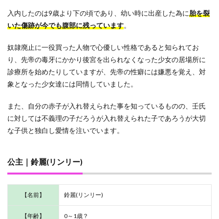
子の
入内したのは9歳より下の頃であり、幼い時に出産した為に
胎を裂
一族
のキ
いた傷跡が今でも腹部に残っています
。
ャラ
クタ
奴隷廃止に一役買った人物で心優しい性格であると知られてお
ー
り、先帝の毒牙にかかり後宮を出られなくなった少女の居場所に
1.8.1
診療所を始めたりしていますが、先帝の性癖には嫌悪を覚え、対
宰相｜
子昌(シ
象となった少女達には同情していました。
ショウ)
また、自分の赤子が入れ替えられた事を知っているものの、壬氏
1.8.2
神美(シ
に対しては不義理の子だろうが入れ替えられた子であろうが大切
ェンメ
な子供と独白し愛情を注いでいます。
イ)
1.8.3
翠苓(ス
公主｜鈴麗(リンリー)
イレイ)
1.9
後宮
【名前】
鈴麗(リンリー)
関係
者の
【年齢】
0～1歳？