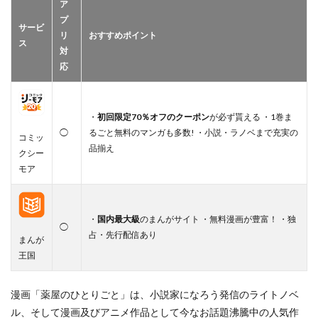
ア
プ
サービ
リ
おすすめポイント
ス
対
応
・
初回限定70％オフのクーポン
が必ず貰える ・1巻ま
◯
るごと無料のマンガも多数! ・小説・ラノベまで充実の
コミッ
品揃え
クシー
モア
・
国内最大級
のまんがサイト ・無料漫画が豊富！ ・独
◯
占・先行配信あり
まんが
王国
漫画「薬屋のひとりごと」は、小説家になろう発信のライトノベ
ル、そして漫画及びアニメ作品として今なお話題沸騰中の人気作