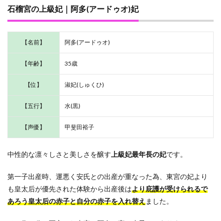
の相
石榴宮の上級妃｜阿多(アードゥオ)妃
関図
のま
とめ
【名前】
阿多(アードゥオ)
【年齢】
35歳
【位】
淑妃(しゅくひ)
【五行】
水(黒)
【声優】
甲斐田裕子
中性的な凛々しさと美しさを醸す
上級妃最年長の妃
です。
第一子出産時、運悪く安氏との出産が重なった為、東宮の妃より
も皇太后が優先された体験から出産後は
より庇護が受けられるで
あろう皇太后の赤子と自分の赤子を入れ替え
ました。