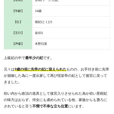
【年齢】
14歳
【位】
徳妃(とくひ)
【五行】
金(白)
【声優】
木野日菜
上級妃の中で
最年少の妃
です。
元々は
9歳の頃に先帝の妃に迎えられた
ものの、お手付き前に先帝
が崩御した為に一度出家して再び現皇帝の妃として後宮に戻って
きました。
幼い内から政治の道具として後宮入りさせられた為か幼い里樹妃
の味方はおらず、侍女にも虐められている他、家族からも蔑ろに
されていると言う
不憫で不幸な立ち位置
にいます。