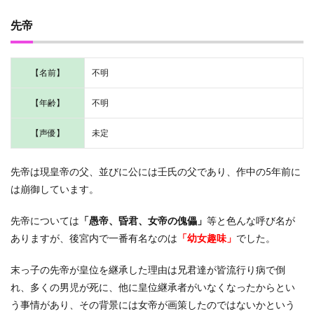
ー
先帝
1.6.1
上級医
官｜劉
(リュウ)
【名前】
不明
医官
1.6.2
【年齢】
不明
見習い
医官｜
【声優】
未定
天祐(テ
ィンユ
ウ)
先帝は現皇帝の父、並びに公には壬氏の父であり、作中の5年前に
1.6.3
は崩御しています。
医官手
伝い｜
先帝については
「愚帝、昏君、女帝の傀儡」
等と色んな呼び名が
姚(ヤオ)
ありますが、後宮内で一番有名なのは
「幼女趣味」
でした。
1.6.4
医官手
末っ子の先帝が皇位を継承した理由は兄君達が皆流行り病で倒
伝い｜
れ、多くの男児が死に、他に皇位継承者がいなくなったからとい
燕燕(エ
ンエン)
う事情があり、その背景には女帝が画策したのではないかという