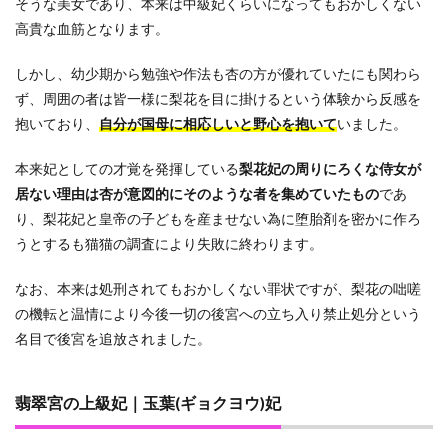
そうな美女であり、本来は中級妃くらいになってもおかしくない
高貴な血筋となります。
しかし、幼少期から勉強や作法も杏の方が優れていたにも関わら
ず、周囲の者は皆一様に梨花を目に掛けるという体験から反感を
抱いており、
自分が国母に相応しいと野心を抱いて
いました。
本来妃としての才覚を発揮している
梨花妃の周りにろくな侍女が
居ない理由は杏が意図的にそのような者を集めていたもの
であ
り、梨花妃と皇帝の子どもを産ませない為に堕胎剤を密かに作ろ
うとするも猫猫の調査により失敗に終わります。
なお、本来は処刑されてもおかしくない罪状ですが、梨花の咄嗟
の機転と温情により今後一切の後宮への立ち入り禁止処分という
名目で後宮を追放されました。
翡翠宮の上級妃｜玉葉(ギョクヨウ)妃