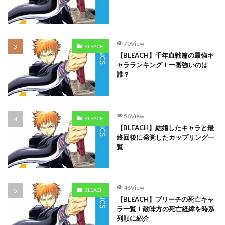
70View
BLEACH
【BLEACH】千年血戦篇の最強キ
ャラランキング！一番強いのは
誰？
56View
BLEACH
【BLEACH】結婚したキャラと最
終回後に発覚したカップリング一
覧
46View
BLEACH
【BLEACH】ブリーチの死亡キャ
ラ一覧！敵味方の死亡経緯を時系
列順に紹介