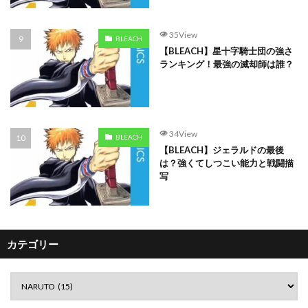
35View
BLEACH
【BLEACH】星十字騎士団の強さ
ランキング！最強の滅却師は誰？
34View
BLEACH
【BLEACH】ジェラルドの最後
は？強くてしつこい能力と戦闘描
写
カテゴリー