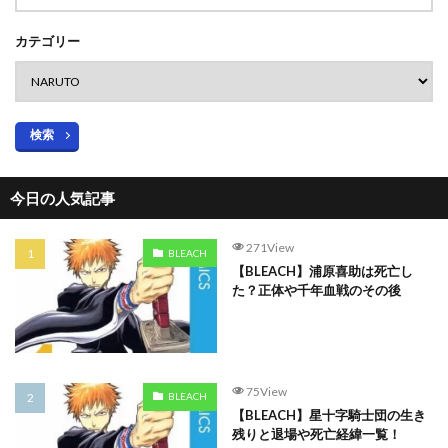
カテゴリー
検索
今日の人気記事
271View
BLEACH
【BLEACH】浦原喜助は死亡し
た？正体や千年血戦のその後
75View
BLEACH
【BLEACH】星十字騎士団の生き
残りと退場や死亡経緯一覧！