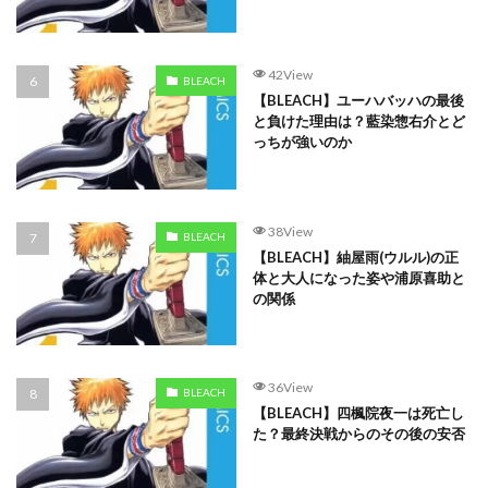
42View
BLEACH
【BLEACH】ユーハバッハの最後
と負けた理由は？藍染惣右介とど
っちが強いのか
38View
BLEACH
【BLEACH】紬屋雨(ウルル)の正
体と大人になった姿や浦原喜助と
の関係
36View
BLEACH
【BLEACH】四楓院夜一は死亡し
た？最終決戦からのその後の安否