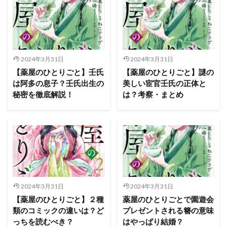
2024年3月31日
2024年3月31日
【薬屋のひとりごと】壬氏
【薬屋のひとりごと】謎の
は阿多の息子？壬氏出生の
美しい宦官壬氏の正体と
秘密を徹底解説！
は？考察・まとめ
2024年3月31日
2024年3月31日
【薬屋のひとりごと】２種
薬屋のひとりごとで園遊会
類のコミックの違いは？ど
プレゼントされる簪の意味
っちを読むべき？
はやっぱり結婚？