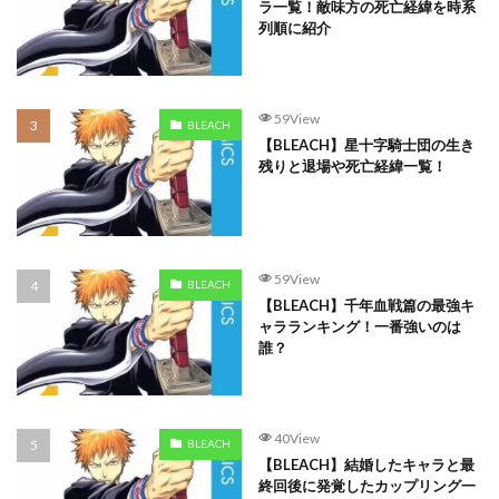
ラ一覧！敵味方の死亡経緯を時系
列順に紹介
59View
BLEACH
【BLEACH】星十字騎士団の生き
残りと退場や死亡経緯一覧！
59View
BLEACH
【BLEACH】千年血戦篇の最強キ
ャラランキング！一番強いのは
誰？
40View
BLEACH
【BLEACH】結婚したキャラと最
終回後に発覚したカップリング一