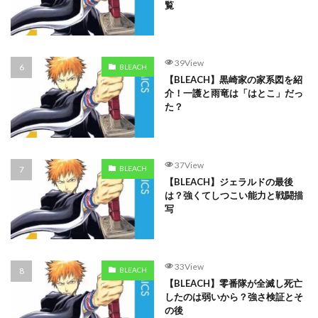
覧
39View
BLEACH
【BLEACH】黒崎家の家系図を紹
介！一護と雨竜は「はとこ」だっ
た？
37View
BLEACH
【BLEACH】ジェラルドの最後
は？強くてしつこい能力と戦闘描
写
33View
BLEACH
【BLEACH】零番隊が全滅し死亡
したのは弱いから？強さ検証とそ
の後