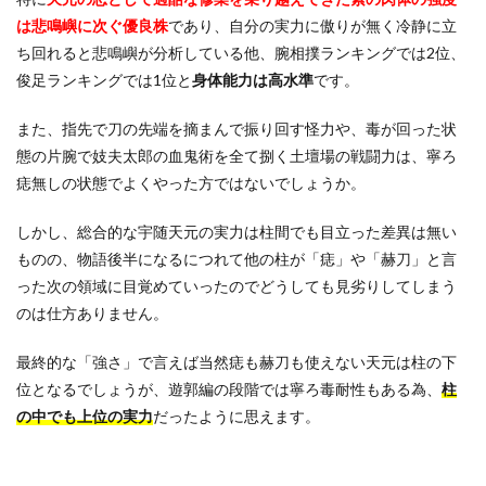
は悲鳴嶼に次ぐ優良株
であり、自分の実力に傲りが無く冷静に立
ち回れると悲鳴嶼が分析している他、腕相撲ランキングでは2位、
俊足ランキングでは1位と
身体能力は高水準
です。
また、指先で刀の先端を摘まんで振り回す怪力や、毒が回った状
態の片腕で妓夫太郎の血鬼術を全て捌く土壇場の戦闘力は、寧ろ
痣無しの状態でよくやった方ではないでしょうか。
しかし、総合的な宇随天元の実力は柱間でも目立った差異は無い
ものの、物語後半になるにつれて他の柱が「痣」や「赫刀」と言
った次の領域に目覚めていったのでどうしても見劣りしてしまう
のは仕方ありません。
最終的な「強さ」で言えば当然痣も赫刀も使えない天元は柱の下
位となるでしょうが、遊郭編の段階では寧ろ毒耐性もある為、
柱
の中でも上位の実力
だったように思えます。