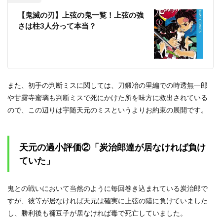
【鬼滅の刃】上弦の鬼一覧！上弦の強
さは柱3人分って本当？
また、初手の判断ミスに関しては、刀鍛冶の里編での時透無一郎
や甘露寺蜜璃も判断ミスで死にかけた所を味方に救出されている
ので、この辺りは宇随天元のミスというよりお約束の展開です。
天元の過小評価②「炭治郎達が居なければ負け
ていた」
鬼との戦いにおいて当然のように毎回巻き込まれている炭治郎で
すが、彼等が居なければ天元は確実に上弦の陸に負けていました
し、勝利後も禰豆子が居なければ毒で死亡していました。