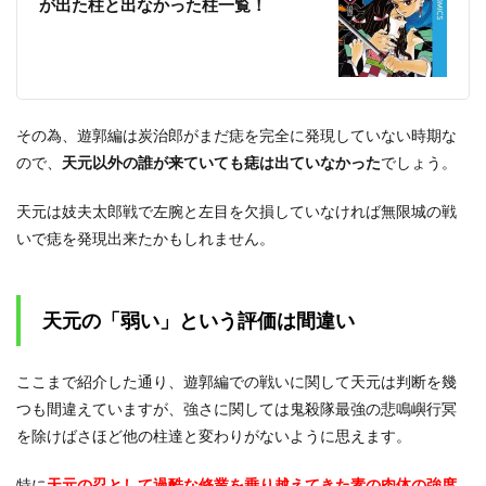
が出た柱と出なかった柱一覧！
その為、遊郭編は炭治郎がまだ痣を完全に発現していない時期な
ので、
天元以外の誰が来ていても痣は出ていなかった
でしょう。
天元は妓夫太郎戦で左腕と左目を欠損していなければ無限城の戦
いで痣を発現出来たかもしれません。
天元の「弱い」という評価は間違い
ここまで紹介した通り、遊郭編での戦いに関して天元は判断を幾
つも間違えていますが、強さに関しては鬼殺隊最強の悲鳴嶼行冥
を除けばさほど他の柱達と変わりがないように思えます。
特に
天元の忍として過酷な修業を乗り越えてきた素の肉体の強度