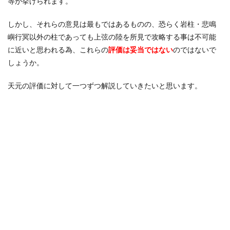
等が挙げられます。
②「炭
治郎達
しかし、それらの意見は最もではあるものの、恐らく岩柱・悲鳴
が居な
ければ
嶼行冥以外の柱であっても上弦の陸を所見で攻略する事は不可能
負けて
に近いと思われる為、これらの
評価は妥当ではない
のではないで
いた」
しょうか。
1.3
天元の
天元の評価に対して一つずつ解説していきたいと思います。
過小評
価
③「痣
を発現
できな
かっ
た」
1.4
天元
の
「弱
い」
とい
う評
価は