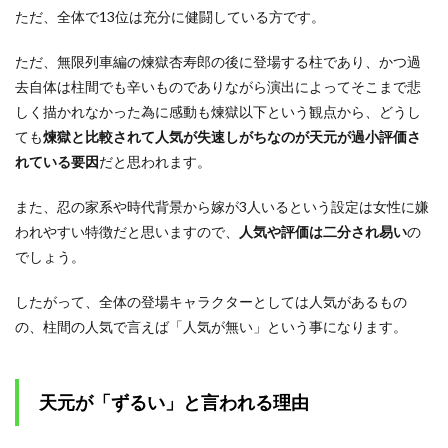
ただ、全体で13位は充分に健闘している方です。
ただ、無限列車編の煉獄杏寿郎の後に登場する柱であり、かつ過
去自体は柱間でも辛いものでありながら演出によってそこまで悲
しく描かれなかった為に感動も煉獄以下という観点から、どうし
ても
煉獄と比較されて人気が失速しがちなのが天元が過小評価さ
れている要因
だと思われます。
また、忍の家系や時代背景から嫁が3人いるという設定は女性に嫌
われやすい特徴だと思いますので、
人気や評価は二分され易い
の
でしょう。
したがって、全体の登場キャラクターとしては人気があるもの
の、柱間の人気で言えば「人気が無い」という事になります。
天元が「ずるい」と言われる理由