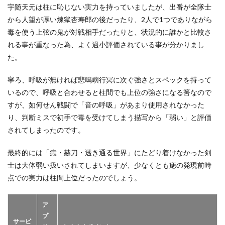
宇随天元は柱に恥じない実力を持っていましたが、出番が全隊士
から人望が厚い煉獄杏寿郎の後だったり、2人で1つでありながら
毒を使う上弦の鬼が対戦相手だったりと、状況的に誰かと比較さ
れる事が重なった為、よく過小評価されている事が分かりまし
た。
寧ろ、呼吸が無ければ悲鳴嶼行冥に次ぐ強さとスペックを持って
いるので、呼吸と合わせると柱間でも上位の強さになる筈なので
すが、如何せん戦闘で「音の呼吸」があまり使用されなかった
り、判断ミスで初手で毒を受けてしまう描写から「弱い」と評価
されてしまったのです。
最終的には「痣・赫刀・透き通る世界」にたどり着けなかった剣
士は大体弱い扱いされてしまいますが、少なくとも痣の発現前時
点での実力は柱間上位だったのでしょう。
ア
プ
サービ