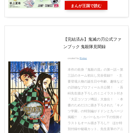
まんが王国で読む
【完結済み】鬼滅の刃公式ファ
ンブック 鬼殺隊見聞録
created by
Rinker
本作の前身『鬼殺の流』の第一話～第
三話のネーム初出し完全収録!! ・主
要登場人物の誕生日や年齢、趣味など
の詳細なプロフィール大公開！ ・吾
峠先生描き下ろしのミニイラスト付き
「大正コソコソ噂話」大放出！ ・本
書のためだけに描き下ろされた「キメ
ツ学園」の特別編がドドンと九ページ
掲載!! ・カバーもカバー下の恒例イ
ラストもオール描き下ろし!! ほか特
別付録や秘蔵カット、先生直筆のアニ