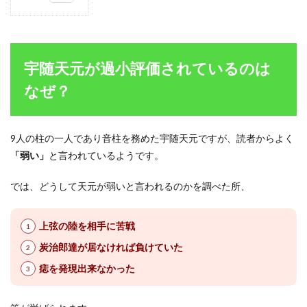
1
宇随
天元
が過
小評
宇随天元が過小評価されているのは
価さ
れて
なぜ？
いる
のは
な
ぜ？
9人の柱の一人であり音柱を務めた宇随天元ですが、読者からよく
「弱い」
と言われているようです。
1.1
天元の
過小評
では、どうして天元が弱いと言われるのかを調べた所、
価
①「上
弦の陸
上弦の陸を相手に苦戦
に苦
戦」
炭治郎達が居なければ負けていた
1.2
痣を発現出来なかった
天元の
過小評
価