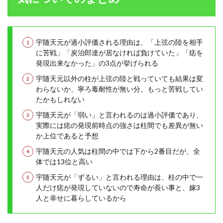
宇随天元が過小評価される理由は、「上弦の陸を相手
に苦戦」「炭治郎達が居なければ負けていた」「痣を
発現出来なかった」の3点が挙げられる
宇随天元以外の柱が上弦の陸と戦っていても結果は変
わらないか、寧ろ毒耐性が無い分、もっと苦戦してい
たかもしれない
宇随天元が「弱い」と言われるのは過小評価であり、
実際には痣の発現前時点の強さは柱間でも差異が無い
か上位であると予想
宇随天元の人気は柱間の中では下から2番目だが、全
体では13位と高い
宇随天元が「ずるい」と言われる理由は、柱の中で一
人だけ痣が発現していないので寿命が長い事と、嫁3
人と幸せに暮らしているから