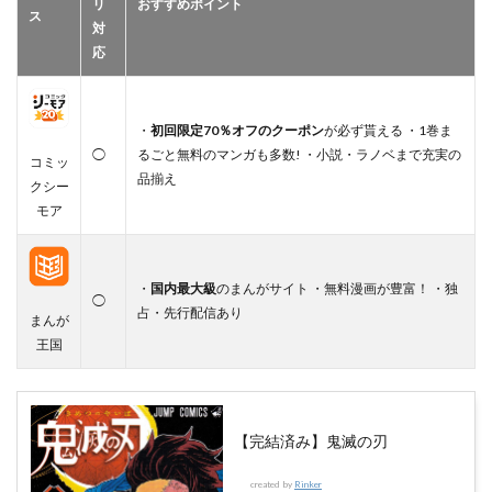
リ
おすすめポイント
ス
対
応
・
初回限定70％オフのクーポン
が必ず貰える ・1巻ま
◯
るごと無料のマンガも多数! ・小説・ラノベまで充実の
コミッ
品揃え
クシー
モア
・
国内最大級
のまんがサイト ・無料漫画が豊富！ ・独
◯
占・先行配信あり
まんが
王国
【完結済み】鬼滅の刃
created by
Rinker