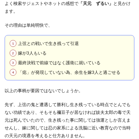
よく検索サジェストやネットの感想で
「天元 ずるい」
と見かけ
ます。
その理由は単純明快で、
上弦との戦いで生き残って引退
嫁が3人もいる
最終決戦で前線ではなく護衛に就いている
「痣」が発現していない為、余生を嫁3人と過ごせる
以上の事柄が要因ではないでしょうか。
先ず、上弦の鬼と遭遇して勝利し生き残っている時点でとんでも
ない功績であり、そもそも禰豆子が居なければ妓夫太郎の毒で天
元は死んでいたので、生き残った事に関しては強運としか言えま
せんし、嫁に関しては忍の家系による洗脳に近い教育なので当時
の天元の境遇を考えると仕方ありません。