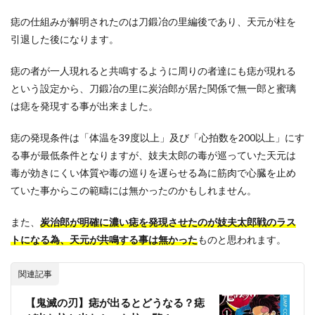
痣の仕組みが解明されたのは刀鍛冶の里編後であり、天元が柱を
引退した後になります。
痣の者が一人現れると共鳴するように周りの者達にも痣が現れる
という設定から、刀鍛冶の里に炭治郎が居た関係で無一郎と蜜璃
は痣を発現する事が出来ました。
痣の発現条件は「体温を39度以上」及び「心拍数を200以上」にす
る事が最低条件となりますが、妓夫太郎の毒が巡っていた天元は
毒が効きにくい体質や毒の巡りを遅らせる為に筋肉で心臓を止め
ていた事からこの範疇には無かったのかもしれません。
また、
炭治郎が明確に濃い痣を発現させたのが妓夫太郎戦のラス
トになる為、天元が共鳴する事は無かった
ものと思われます。
関連記事
【鬼滅の刃】痣が出るとどうなる？痣