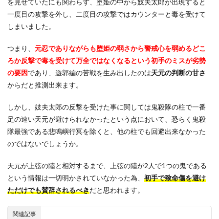
を見せていたにも関わらず、堕姫の中から妓夫太郎が出現すると
2
一度目の攻撃を外し、二度目の攻撃ではカウンターと毒を受けて
宇随
しまいました。
天元
が過
つまり、
元忍でありながらも堕姫の弱さから警戒心を弱めるどこ
小評
価さ
ろか反撃で毒を受けて万全ではなくなるという初手のミスが劣勢
れる
の要因
であり、遊郭編の苦戦を生み出したのは
天元の判断の甘さ
理由
や人
からだと推測出来ます。
気に
つい
しかし、妓夫太郎の反撃を受けた事に関しては鬼殺隊の柱で一番
ての
足の速い天元が避けられなかったという点において、恐らく鬼殺
まと
め
隊最強である悲鳴嶼行冥を除くと、他の柱でも回避出来なかった
のではないでしょうか。
天元が上弦の陸と相対するまで、上弦の陸が2人で1つの鬼である
という情報は一切明かされていなかった為、
初手で致命傷を避け
ただけでも賛辞されるべき
だと思われます。
関連記事