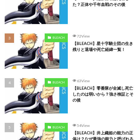
た？正体や千年血戦のその後
72View
BLEACH
【BLEACH】星十字騎士団の生き
残りと退場や死亡経緯一覧！
63View
BLEACH
【BLEACH】零番隊が全滅し死亡
したのは弱いから？強さ検証とそ
の後
54View
BLEACH
【BLEACH】井上織姫の能力の正
体は？なぜ最強の能力と呼ばれる