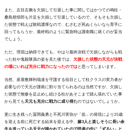
また、左目左腕を欠損して引退した事に関してはかつての鳴柱・
桑島慈悟郎も片足を欠損して引退しているので、そもそも欠損し
た状態で戦えば敗戦濃厚なので、むざむざ死ぬくらいなら育手に
回ってもらうか、最終戦のように緊急時は護衛職に就くのが妥当
でしょう。
ただ、理屈は納得できても、やはり最終決戦で欠損しながらも戦
った柱や鬼殺隊員の姿を見た後では、
欠損した状態の天元が決戦
の場にいれば充分に戦力になったのでは
と思ってしまいます。
当然、産屋敷輝利哉達を守護する役目として柱クラスの実力者が
必要なので天元が護衛に割り当てられるのは当然ですが、欠損し
た状態で無惨を足止めし続ける柱があそこまで踏ん張れていた事
から見ても
天元も充分に戦力に成り得た
のではないでしょうか。
更に生き残った冨岡義勇と不死川実弥が「痣」の発現により25歳
を迎える前に死亡する結末を迎える中、
嫁3人と楽しそうに長い余
生を送っている天元が描かれていたので読者の中に「ずるい」と