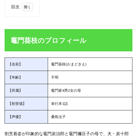
目次
1
竈門
葵枝
のプ
ロフ
竈門葵枝のプロフィール
ィー
ル
1.1
竈門
【名前】
竈門葵枝(かまどきえ)
葵枝
は青
【年齢】
不明
い彼
岸花
【所属】
竈門家4男2女の母
の場
所を
知っ
【初登場】
単行本1話
てい
た
【声優】
桑島法子
1.2
竈門
割烹着姿が印象的な竈門炭治郎と竈門禰豆子の母で、夫・炭十郎
葵枝