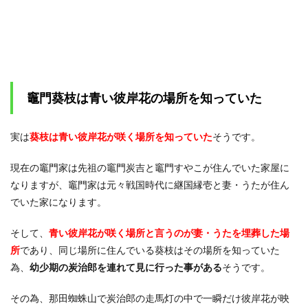
島法
子」
さん
2
竈門
葵枝
のプ
竈門葵枝は青い彼岸花の場所を知っていた
ロフ
ィー
ルと
実は
葵枝は青い彼岸花が咲く場所を知っていた
そうです。
青い
彼岸
花に
現在の竈門家は先祖の竈門炭吉と竈門すやこが住んでいた家屋に
つい
なりますが、竈門家は元々戦国時代に継国縁壱と妻・うたが住ん
ての
まと
でいた家になります。
め
そして、
青い彼岸花が咲く場所と言うのが妻・うたを埋葬した場
所
であり、同じ場所に住んでいる葵枝はその場所を知っていた
為、
幼少期の炭治郎を連れて見に行った事がある
そうです。
その為、那田蜘蛛山で炭治郎の走馬灯の中で一瞬だけ彼岸花が映