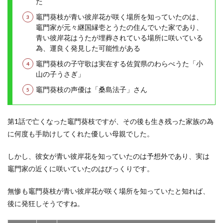
た
竈門葵枝が青い彼岸花が咲く場所を知っていたのは、
竈門家が元々継国縁壱とうたの住んでいた家であり、
青い彼岸花はうたが埋葬されている場所に咲いている
為、運良く発見した可能性がある
竈門葵枝の子守歌は実在する佐賀県のわらべうた「小
山の子うさぎ」
竈門葵枝の声優は「桑島法子」さん
第1話で亡くなった竈門葵枝ですが、その後も生き残った家族の為
に何度も手助けしてくれた優しい母親でした。
しかし、彼女が青い彼岸花を知っていたのは予想外であり、実は
竈門家の近くに咲いていたのはびっくりです。
無惨も竈門葵枝が青い彼岸花が咲く場所を知っていたと知れば、
後に発狂しそうですね。