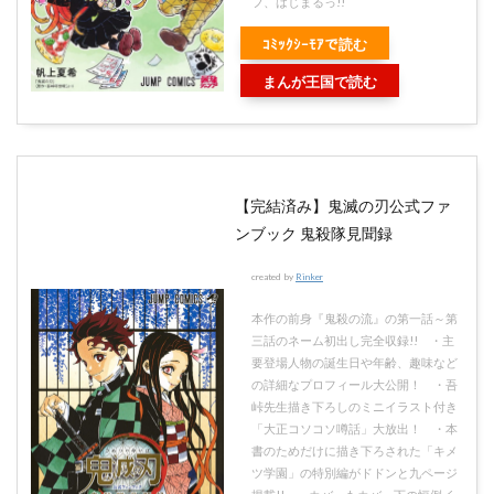
フ、はじまるっ!!
ｺﾐｯｸｼｰﾓｱで読む
まんが王国で読む
【完結済み】鬼滅の刃公式ファ
ンブック 鬼殺隊見聞録
created by
Rinker
本作の前身『鬼殺の流』の第一話～第
三話のネーム初出し完全収録!! ・主
要登場人物の誕生日や年齢、趣味など
の詳細なプロフィール大公開！ ・吾
峠先生描き下ろしのミニイラスト付き
「大正コソコソ噂話」大放出！ ・本
書のためだけに描き下ろされた「キメ
ツ学園」の特別編がドドンと九ページ