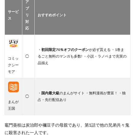
ア
プ
サービ
リ
おすすめポイント
ス
対
応
・
初回限定70％オフのクーポン
が必ず貰える ・1巻ま
◯
るごと無料のマンガも多数! ・小説・ラノベまで充実の
コミッ
品揃え
クシー
モア
・
国内最大級
のまんがサイト ・無料漫画が豊富！ ・独
◯
占・先行配信あり
まんが
王国
竈門葵枝は炭治郎や禰豆子の母親であり、第1話で他の兄弟共々鬼
に殺害された一人です。