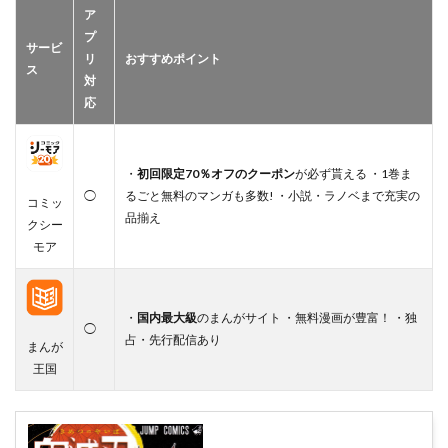
ア
プ
サービ
リ
おすすめポイント
ス
対
応
・
初回限定70％オフのクーポン
が必ず貰える ・1巻ま
◯
るごと無料のマンガも多数! ・小説・ラノベまで充実の
コミッ
品揃え
クシー
モア
・
国内最大級
のまんがサイト ・無料漫画が豊富！ ・独
◯
占・先行配信あり
まんが
王国