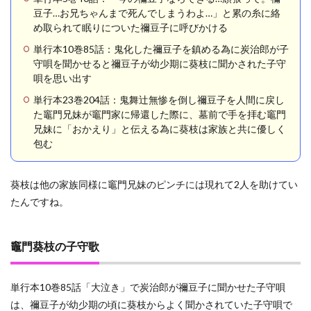
豆子…お兄ちゃんまで死んでしまうわよ…」と累の糸に絡
め取られて眠りについた禰豆子に呼びかける
単行本10巻85話：鬼化した禰豆子を鎮める為に炭治郎が子
守唄を聞かせると禰豆子が幼少期に葵枝に聞かされた子守
唄を思い出す
単行本23巻204話：鬼舞辻無惨を倒し禰豆子を人間に戻し
た竈門兄妹が竈門家に帰還した際に、墓前で手を拝む竈門
兄妹に「おかえり」と伝える為に葵枝は家族と共に優しく
包む
葵枝は他の家族同様に竈門兄妹のピンチには現れて2人を助けてい
たんですね。
竈門葵枝の子守歌
単行本10巻85話「大泣き」で炭治郎が禰豆子に聞かせた子守唄
は、禰豆子が幼少期の頃に葵枝からよく聞かされていた子守唄で