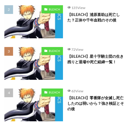
135View
BLEACH
【BLEACH】浦原喜助は死亡し
た？正体や千年血戦のその後
72View
BLEACH
【BLEACH】星十字騎士団の生き
残りと退場や死亡経緯一覧！
63View
BLEACH
【BLEACH】零番隊が全滅し死亡
したのは弱いから？強さ検証とそ
の後