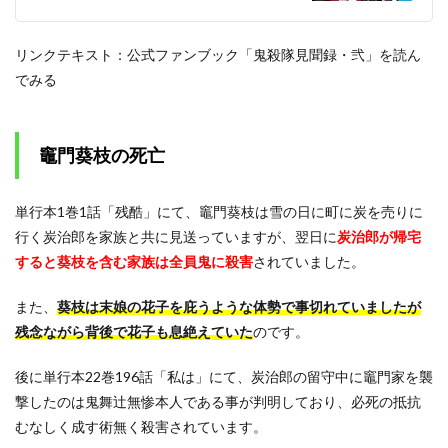
リンクテキスト：公式ファンブック「鬼殺隊見聞録・弐」を読ん
でみる
竈門葵枝の死亡
単行本1巻1話「残酷」にて、竈門葵枝は雪の日に町に炭を売りに
行く炭治郎を家族と共に見送っていますが、翌日に
炭治郎が帰宅
すると葵枝を含む家族は全員鬼に殺害
されていました。
また、
葵枝は末娘の花子を庇うような体勢で事切れていましたが
残念ながら背後で花子も息絶えていた
のです。
後に単行本22巻196話「私は」にて、炭治郎の留守中に竈門家を襲
撃したのは鬼舞辻無惨本人である事が判明しており、必死の抵抗
むなしく成す術無く殺害されています。