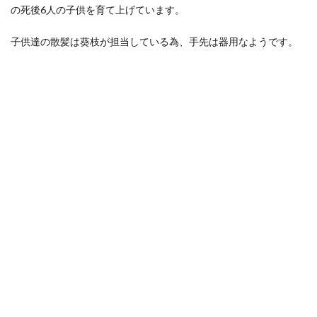
の死
の死後6人の子供を育て上げています。
亡
子供達の散髪は葵枝が担当している為、手先は器用なようです。
1.2.1
竈門葵
枝の登
場
1.2.2
竈門葵
枝の子
守歌
1.3
竈門
葵枝
の頭
突き
1.4
竈門
葵枝
の声
優
「桑