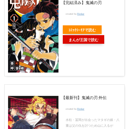
【完結済み】鬼滅の刃
created by
Rinker
ｺﾐｯｸｼｰﾓｱで読む
まんが王国で読む
【最新刊】鬼滅の刃 外伝
created by
Rinker
水柱・冨岡が出会ったマタギの娘・八
重は父の仇を討つため山に入るが