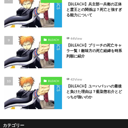
【BLEACH】兵主部一兵衛の正体
と霊王との関係は？死亡と強すぎ
る能力について
44View
BLEACH
【BLEACH】ブリーチの死亡キャ
ラ一覧！敵味方の死亡経緯を時系
列順に紹介
43View
BLEACH
【BLEACH】ユーハバッハの最後
と負けた理由は？藍染惣右介とど
っちが強いのか
カテゴリー