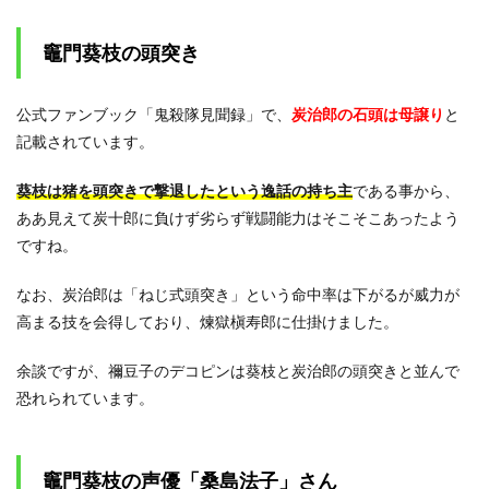
竈門葵枝の頭突き
公式ファンブック「鬼殺隊見聞録」で、
炭治郎の石頭は母譲り
と
記載されています。
葵枝は猪を頭突きで撃退したという逸話の持ち主
である事から、
ああ見えて炭十郎に負けず劣らず戦闘能力はそこそこあったよう
ですね。
なお、炭治郎は「ねじ式頭突き」という命中率は下がるが威力が
高まる技を会得しており、煉獄槇寿郎に仕掛けました。
余談ですが、禰豆子のデコピンは葵枝と炭治郎の頭突きと並んで
恐れられています。
竈門葵枝の声優「桑島法子」さん