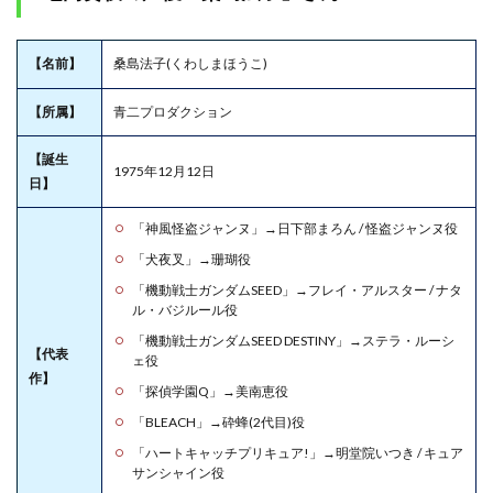
【名前】
桑島法子(くわしまほうこ)
【所属】
青二プロダクション
【誕生
1975年12月12日
日】
「神風怪盗ジャンヌ」→日下部まろん / 怪盗ジャンヌ役
「犬夜叉」→珊瑚役
「機動戦士ガンダムSEED」→フレイ・アルスター / ナタ
ル・バジルール役
「機動戦士ガンダムSEED DESTINY」→ステラ・ルーシ
【代表
ェ役
作】
「探偵学園Q」→美南恵役
「BLEACH」→砕蜂(2代目)役
「ハートキャッチプリキュア!」→明堂院いつき / キュア
サンシャイン役