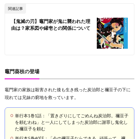
関連記事
【鬼滅の刃】竈門家が鬼に襲われた理
由は？家系図や縁壱との関係について
竈門葵枝の登場
竈門家の家族は殺害された後も生き残った炭治郎と禰豆子の下に
現れては兄妹の窮地を救っています。
単行本1巻1話：「置きざりにしてごめんね炭治郎。禰豆子
を頼むわね」と一人にしてしまった炭治郎に謝罪し鬼化し
た禰豆子を頼む
単行本5巻40話：「今の禰豆子ならできる…頑張って。禰