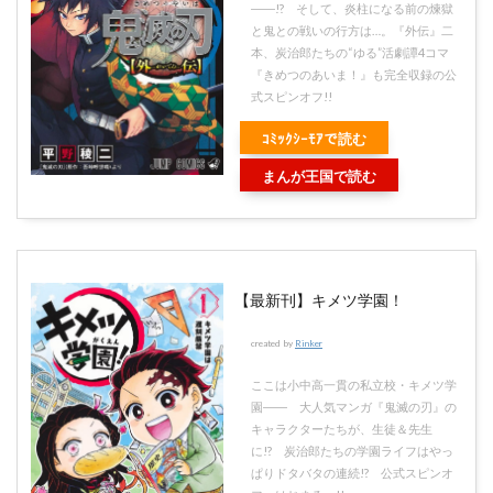
――!? そして、炎柱になる前の煉獄
と鬼との戦いの行方は…。『外伝』二
本、炭治郎たちの“ゆる”活劇譚4コマ
『きめつのあいま！』も完全収録の公
式スピンオフ!!
ｺﾐｯｸｼｰﾓｱで読む
まんが王国で読む
【最新刊】キメツ学園！
created by
Rinker
ここは小中高一貫の私立校・キメツ学
園―― 大人気マンガ『鬼滅の刃』の
キャラクターたちが、生徒＆先生
に!? 炭治郎たちの学園ライフはやっ
ぱりドタバタの連続!? 公式スピンオ