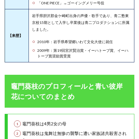
「ONE PIECE」→ゴーイングメリー号役
岩手県胆沢郡金ケ崎町出身の声優・歌手であり、青二塾東
京校15期として入学し卒業後は青二プロダクションに所属
しました。
【来歴】
2010年：岩手県希望郷いわて文化大使に就任
2009年：第19回宮沢賢治賞・イーハトーブ賞、イーハ
トーブ賞奨励賞受賞
竈門葵枝のプロフィールと青い彼岸
花についてのまとめ
竈門葵枝は4男2女の母
竈門葵枝は鬼舞辻無惨の襲撃に遭い家族諸共殺害され