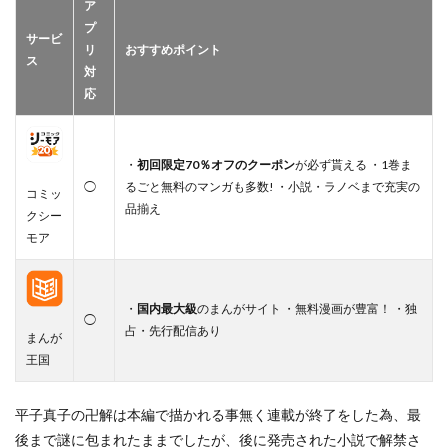
ア
プ
サービ
リ
おすすめポイント
ス
対
応
・
初回限定70％オフのクーポン
が必ず貰える ・1巻ま
◯
るごと無料のマンガも多数! ・小説・ラノベまで充実の
コミッ
品揃え
クシー
モア
・
国内最大級
のまんがサイト ・無料漫画が豊富！ ・独
◯
占・先行配信あり
まんが
王国
平子真子の卍解は本編で描かれる事無く連載が終了をした為、最
後まで謎に包まれたままでしたが、後に発売された小説で解禁さ