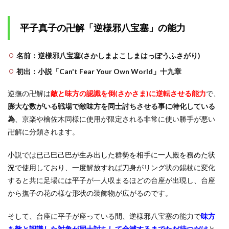
平子
真子
の逆
平子真子の卍解「逆様邪八宝塞」の能力
撫は
鏡花
水月
名前：逆様邪八宝塞(さかしまよこしまはっぽうふさがり)
の下
位互
初出：小説「Can't Fear Your Own World」十九章
換な
のか
逆撫の卍解は
敵と味方の認識を倒(さかさま)に逆転させる能力
で、
3
膨大な数がいる戦場で敵味方を同士討ちさせる事に特化している
平子
為
、京楽や檜佐木同様に使用が限定される非常に使い勝手が悪い
真子
の卍
卍解に分類されます。
解は
何
小説では
已己巳己巴が生み出した群勢を相手に一人殿を務めた状
話？
と逆
況で使用しており
、一度解放すれば刀身がリング状の錫杖に変化
様邪
すると共に足場には平子が一人収まるほどの台座が出現し、台座
八宝
から撫子の花の様な形状の装飾物が広がるのです。
塞の
強さ
のま
そして、台座に平子が座っている間、逆様邪八宝塞の能力で
味方
とめ
を敵と認識した対象が同士討ちして全滅するまでただ待つだけ
と