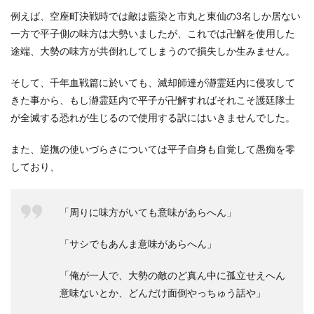
例えば、空座町決戦時では敵は藍染と市丸と東仙の3名しか居ない
一方で平子側の味方は大勢いましたが、これでは卍解を使用した
途端、大勢の味方が共倒れしてしまうので損失しか生みません。
そして、千年血戦篇に於いても、滅却師達が瀞霊廷内に侵攻して
きた事から、もし瀞霊廷内で平子が卍解すればそれこそ護廷隊士
が全滅する恐れが生じるので使用する訳にはいきませんでした。
また、逆撫の使いづらさについては平子自身も自覚して愚痴を零
しており、
「周りに味方がいても意味があらへん」
「サシでもあんま意味があらへん」
「俺が一人で、大勢の敵のど真ん中に孤立せえへん
意味ないとか、どんだけ面倒やっちゅう話や」