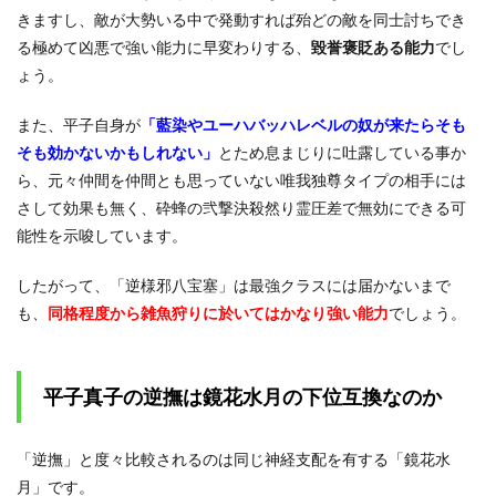
きますし、敵が大勢いる中で発動すれば殆どの敵を同士討ちでき
る極めて凶悪で強い能力に早変わりする、
毀誉褒貶ある能力
でし
ょう。
また、平子自身が
「藍染やユーハバッハレベルの奴が来たらそも
そも効かないかもしれない」
とため息まじりに吐露している事か
ら、元々仲間を仲間とも思っていない唯我独尊タイプの相手には
さして効果も無く、砕蜂の弐撃決殺然り霊圧差で無効にできる可
能性を示唆しています。
したがって、「逆様邪八宝塞」は最強クラスには届かないまで
も、
同格程度から雑魚狩りに於いてはかなり強い能力
でしょう。
平子真子の逆撫は鏡花水月の下位互換なのか
「逆撫」と度々比較されるのは同じ神経支配を有する「鏡花水
月」です。