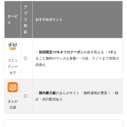
ア
プ
サービ
リ
おすすめポイント
ス
対
応
・
初回限定70％オフのクーポン
が必ず貰える ・1巻ま
◯
るごと無料のマンガも多数! ・小説・ラノベまで充実の
コミッ
品揃え
クシー
モア
・
国内最大級
のまんがサイト ・無料漫画が豊富！ ・独
◯
占・先行配信あり
まんが
王国