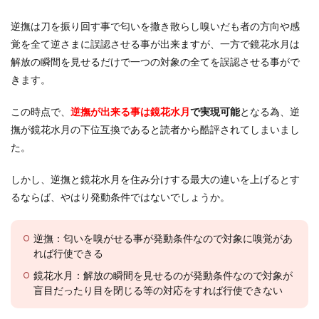
逆撫は刀を振り回す事で匂いを撒き散らし嗅いだも者の方向や感
覚を全て逆さまに誤認させる事が出来ますが、一方で鏡花水月は
解放の瞬間を見せるだけで一つの対象の全てを誤認させる事がで
きます。
この時点で、
逆撫が出来る事は鏡花水月
で実現可能
となる為、逆
撫が鏡花水月の下位互換であると読者から酷評されてしまいまし
た。
しかし、逆撫と鏡花水月を住み分けする最大の違いを上げるとす
るならば、やはり発動条件ではないでしょうか。
逆撫：匂いを嗅がせる事が発動条件なので対象に嗅覚があ
れば行使できる
鏡花水月：解放の瞬間を見せるのが発動条件なので対象が
盲目だったり目を閉じる等の対応をすれば行使できない