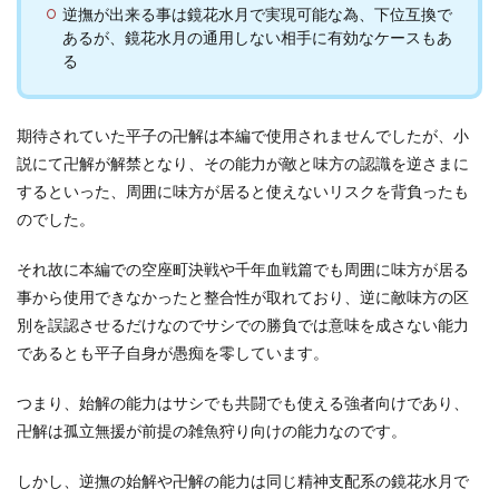
逆撫が出来る事は鏡花水月で実現可能な為、下位互換で
あるが、鏡花水月の通用しない相手に有効なケースもあ
る
期待されていた平子の卍解は本編で使用されませんでしたが、小
説にて卍解が解禁となり、その能力が敵と味方の認識を逆さまに
するといった、周囲に味方が居ると使えないリスクを背負ったも
のでした。
それ故に本編での空座町決戦や千年血戦篇でも周囲に味方が居る
事から使用できなかったと整合性が取れており、逆に敵味方の区
別を誤認させるだけなのでサシでの勝負では意味を成さない能力
であるとも平子自身が愚痴を零しています。
つまり、始解の能力はサシでも共闘でも使える強者向けであり、
卍解は孤立無援が前提の雑魚狩り向けの能力なのです。
しかし、逆撫の始解や卍解の能力は同じ精神支配系の鏡花水月で