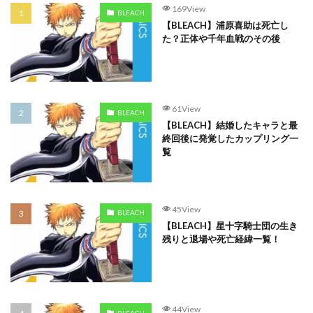
169View
BLEACH
【BLEACH】浦原喜助は死亡し
た？正体や千年血戦のその後
61View
BLEACH
【BLEACH】結婚したキャラと最
終回後に発覚したカップリング一
覧
45View
BLEACH
【BLEACH】星十字騎士団の生き
残りと退場や死亡経緯一覧！
44View
BLEACH