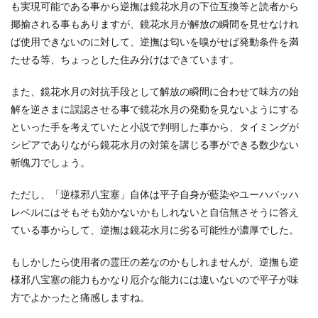
も実現可能である事から逆撫は鏡花水月の下位互換等と読者から
揶揄される事もありますが、鏡花水月が解放の瞬間を見せなけれ
ば使用できないのに対して、逆撫は匂いを嗅がせば発動条件を満
たせる等、ちょっとした住み分けはできています。
また、鏡花水月の対抗手段として解放の瞬間に合わせて味方の始
解を逆さまに誤認させる事で鏡花水月の発動を見ないようにする
といった手を考えていたと小説で判明した事から、タイミングが
シビアでありながら鏡花水月の対策を講じる事ができる数少ない
斬魄刀でしょう。
ただし、「逆様邪八宝塞」自体は平子自身が藍染やユーハバッハ
レベルにはそもそも効かないかもしれないと自信無さそうに答え
ている事からして、逆撫は鏡花水月に劣る可能性が濃厚でした。
もしかしたら使用者の霊圧の差なのかもしれませんが、逆撫も逆
様邪八宝塞の能力もかなり厄介な能力には違いないので平子が味
方でよかったと痛感しますね。