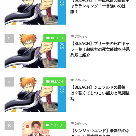
【BLEACH】千年血戦篇の最強キ
ャラランキング！一番強いのは
誰？
30View
BLEACH
【BLEACH】ブリーチの死亡キャ
ラ一覧！敵味方の死亡経緯を時系
列順に紹介
28View
BLEACH
【BLEACH】ジェラルドの最後
は？強くてしつこい能力と戦闘描
写
26View
コミック
【シンジュウエンド】最新話のネ