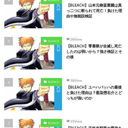
【BLEACH】山本元柳斎重國は真
っ二つに斬られて死亡！負けた理
由や無能説検証
38View
BLEACH
【BLEACH】零番隊が全滅し死亡
したのは弱いから？強さ検証とそ
の後
38View
BLEACH
【BLEACH】ユーハバッハの最後
と負けた理由は？藍染惣右介とど
っちが強いのか
35View
BLEACH