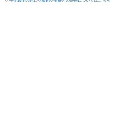
平子真子の死亡や虚化や卍解との併用についてはこちら