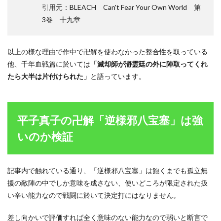
引用元：BLEACH Can't Fear Your Own World 第
3巻 十九章
以上の様な理由で作中で卍解を使わなかった整合性を取っている
他、千年血戦篇に於いては
「滅却師が瀞霊廷の外に陣取ってくれ
たら大半は片付けられた」
と語っています。
平子真子の卍解「逆様邪八宝塞」は強
いのか検証
記事内で触れている通り、「逆様邪八宝塞」は飽くまでも孤立無
援の敵陣の中でしか意味を成さない、使いどころが限定された扱
い辛い能力なので戦闘に於いて決定打にはなりません。
差し向かいで評価すれば全く意味のない能力なので弱いと断言で