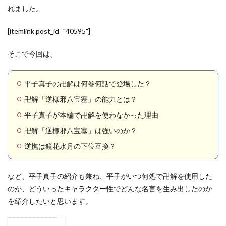
れました。
[itemlink post_id="40595"]
そこで今回は、
平子真子の卍解は何巻何話で登場した？
卍解「逆様邪八宝塞」の能力とは？
平子真子が本編で卍解を使わなかった理由
卍解「逆様邪八宝塞」は強いのか？
逆撫は鏡花水月の下位互換？
など、平子真子の紹介も兼ね、平子がいつ何処で卍解を使用した
のか、どういったキャラクター性でどんな名言を生み出したのか
を紹介したいと思います。