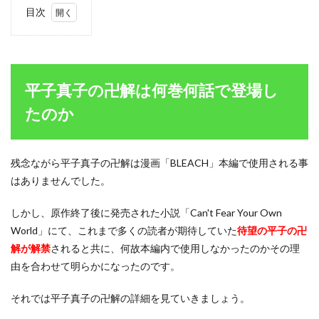
目次
1
平子
真子
の卍
解は
平子真子の卍解は何巻何話で登場し
何巻
何話
たのか
で登
場し
たの
か
残念ながら平子真子の卍解は漫画「BLEACH」本編で使用される事
はありませんでした。
1.1
平子
真子
しかし、原作終了後に発売された小説「Can't Fear Your Own
の卍
World」にて、これまで多くの読者が期待していた
待望の平子の卍
解
解が解禁
「逆
されると共に、何故本編内で使用しなかったのかその理
様邪
由を合わせて明らかになったのです。
八宝
塞」
それでは平子真子の卍解の詳細を見ていきましょう。
の能
力