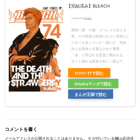
【完結済み】BLEACH
created by
Rinker
黒崎一護・15歳・ユウレイの見える
男。その特異な体質のわりに安穏とし
た日々を送っていた一護だが、突如、
自らを死神と名乗る少女と遭遇、
「虚」と呼ばれる悪霊に襲われる。
次々と倒れる家族を前に一護は!?
ｺﾐｯｸｼｰﾓｱで読む
Amebaマンガで読む
まんが王国で読む
コメントを書く
メールアドレスが公開されることはありません。
※
が付いている欄は必須項