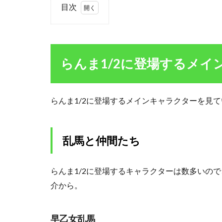
目次
1
ら
ん
ま
らんま1/2に登場するメイ
1/2
に
登
場
らんま1/2に登場するメインキャラクターを見
す
る
メ
イ
乱馬と仲間たち
ン
キ
ャ
らんま1/2に登場するキャラクターは数多いの
ラ
介から。
ク
タ
ー
早乙女乱馬