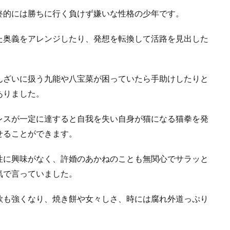
終的には勝ちに行く負けず嫌いな性格の少年です。
た奥義をアレンジしたり、発想を転換して活路を見出した
んざいに扱う九能や八宝菜が困っていたら手助けしたりと
ありました。
レスが一定に達すると自我を失い自身が猫になる猫拳を発
せることができます。
性に興味がなく、許婚のあかねのことも無関心でサラッと
気で言っていました。
欲も強くなり、焼き餅や女々しさ、時には腐れ外道っぷり