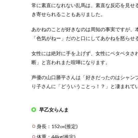
常に素直になれない乱馬は、素直な反応を見せ
1.2.1
早乙女
き寄せられることもありました。
玄馬
あかねのことが好きなのは周知の事実ですが、
1.2.1.1
玄馬パン
「色気がねー」だのと口にしてあかねを怒らせ
ダ
女性には絶対に手を上げず、女性にベタベタさ
1.2.2
断」と言われまた喧嘩になります。
早乙女
のどか
声優の山口勝平さんは「好きだったのはシャン
1.3
り子さんに「どういうことっ！？」と凄まれて
天道
家
1.3.1
早乙女らんま
天道早
雲
身長：152㎝(推定)
1.3.2
天道か
体重：44kg(推定)