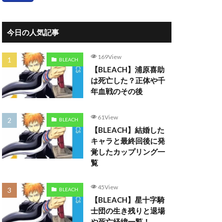
今日の人気記事
169View
BLEACH
【BLEACH】浦原喜助
は死亡した？正体や千
年血戦のその後
61View
BLEACH
【BLEACH】結婚した
キャラと最終回後に発
覚したカップリング一
覧
45View
BLEACH
【BLEACH】星十字騎
士団の生き残りと退場
や死亡経緯一覧！