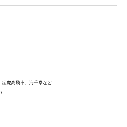
、猛虎高飛車、海千拳など
の