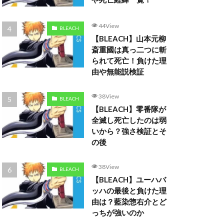
44View
BLEACH
【BLEACH】山本元柳
斎重國は真っ二つに斬
られて死亡！負けた理
由や無能説検証
38View
BLEACH
【BLEACH】零番隊が
全滅し死亡したのは弱
いから？強さ検証とそ
の後
38View
BLEACH
【BLEACH】ユーハバ
ッハの最後と負けた理
由は？藍染惣右介とど
っちが強いのか