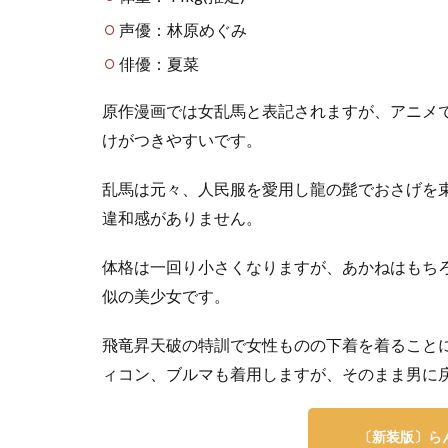
すみ
声優：林原めぐみ
1.3.3
俳優：夏菜
天道な
びき
原作漫画では女乱馬と表記されますが、アニメ
1.4
けがつきやすいです。
風林
館高
乱馬は元々、人民服を愛用し龍の髭でおさげを
校
違和感がありません。
1.4.1
九能帯
体格は一回り小さくなりますが、あかねはもち
刀
似の美少女です。
1.4.2
ひろし
飛竜昇天破の特訓で女性ものの下着を着ること
と大介
ィコン、ブルマも着用しますが、そのまま男に
1.4.3
ゆかと
さゆり
〔新装版〕ら