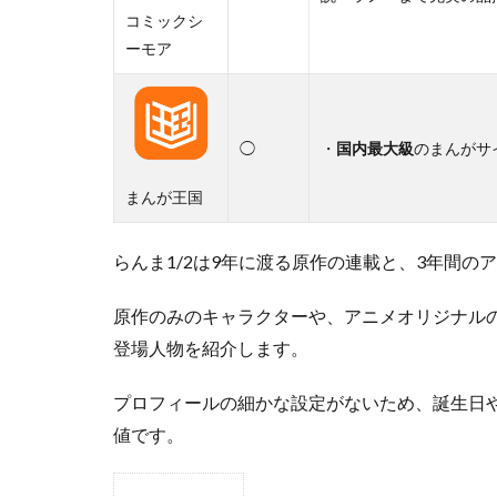
コミックシ
ーモア
◯
・
国内最大級
のまんがサ
まんが王国
らんま1/2は9年に渡る原作の連載と、3年間の
原作のみのキャラクターや、アニメオリジナル
登場人物を紹介します。
プロフィールの細かな設定がないため、誕生日
値です。