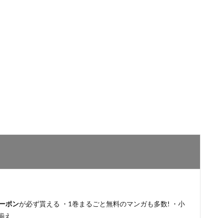
ーポン
が必ず貰える ・1巻まるごと無料のマンガも多数! ・小
揃え