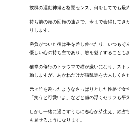
Pちゃん
抜群の運動神経と格闘センス、何をしてでも最
1.1.4
シャン
持ち前の頭の回転の速さで、今まで会得してき
プー
りします。
1.1.4.1
シャンプ
勝負がついた後は手を差し伸べたり、いつもぞ
ー猫
優しい心の持ち主であり、敵を魅了することも
1.1.5
ムース
猫拳の修行のトラウマで猫が嫌いになり、スト
1.1.5.1
動しますが、あかねだけが猫乱馬を大人しくさ
ムームー
元々竹を割ったようなさっぱりとした性格で女
1.1.6
久遠寺
「笑うと可愛いよ」などと歯の浮くセリフも平
右京
しかし一緒に過ごすうちに恋心が芽生え、独占
1.2
早乙
も見せるようになります。
女家