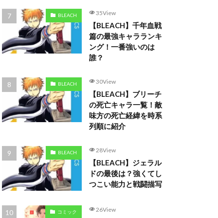
35View
BLEACH
【BLEACH】千年血戦
篇の最強キャラランキ
ング！一番強いのは
誰？
30View
BLEACH
【BLEACH】ブリーチ
の死亡キャラ一覧！敵
味方の死亡経緯を時系
列順に紹介
28View
BLEACH
【BLEACH】ジェラル
ドの最後は？強くてし
つこい能力と戦闘描写
26View
コミック