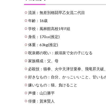
1.1
乱馬
流派：無差別格闘早乙女流二代目
と仲
間た
年齢：16歳
ち
学校：風林館高校1年F組
1.1.1
身長：170㎝(推定)
早乙女
乱馬
体重：63kg(推定)
1.1.1.1
呪泉郷の呪い：娘溺泉で女の子になる
早乙女ら
んま
家族構成：父、母
1.1.2
必殺技：猫拳、火中天津甘栗拳、飛竜昇天破
天道あ
好きなもの：自分、かっこいいこと、甘いも
かね
嫌いなもの：猫、負けること
1.1.3
響良牙
声優：山口勝平
1.1.3.1
俳優：賀来賢人