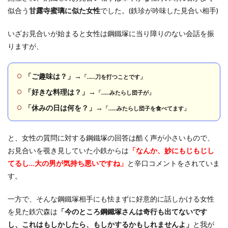
似合う
甘露寺蜜璃に似た女性
でした。(鉄珍が吟味した見合い相手)
いざお見合いが始まると女性は鋼鐵塚に当り障りのない会話を振
りますが、
「ご趣味は？」→
「……刀を打つことです」
「好きな料理は？」→
「……みたらし団子が」
「休みの日は何を？」→
「……みたらし団子を食べてます」
と、女性の質問に対する鋼鐵塚の回答は酷く声が小さいもので、
お見合いを覗き見していた小鉄からは
「なんか、妙にもじもじし
てるし…大の男が気持ち悪いですね」
と辛口コメントをされていま
す。
一方で、そんな鋼鐵塚相手にも怯まずに好意的に話しかける女性
を見た鉄穴森は
「今のところ鋼鐵塚さんは奇行も出てないです
し、これはもしかしたら、もしかするかもしれませんよ」
と我が