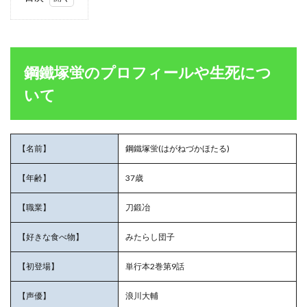
1
鋼鐵
塚蛍
のプ
ロフ
鋼鐵塚蛍のプロフィールや生死につ
ィー
ルや
いて
生死
につ
いて
1.1
【名前】
鋼鐵塚蛍(はがねづかほたる)
鋼鐵
塚蛍
【年齢】
37歳
の声
優
【職業】
刀鍛冶
「浪
川大
輔」
【好きな食べ物】
みたらし団子
さん
【初登場】
単行本2巻第9話
1.2
鋼鐵
【声優】
浪川大輔
塚蛍