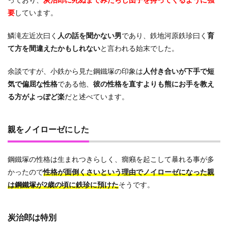
要
しています。
鱗滝左近次曰く
人の話を聞かない男
であり、鉄地河原鉄珍曰く
育
て方を間違えたかもしれない
と言われる始末でした。
余談ですが、小鉄から見た鋼鐵塚の印象は
人付き合いが下手で短
気で偏屈な性格
である他、
彼の性格を直すよりも熊にお手を教え
る方がよっぽど楽
だと述べています。
親をノイローゼにした
鋼鐵塚の性格は生まれつきらしく、癇癪を起こして暴れる事が多
かったので
性格が面倒くさいという理由でノイローゼになった親
は鋼鐵塚が2歳の頃に鉄珍に預けた
そうです。
炭治郎は特別