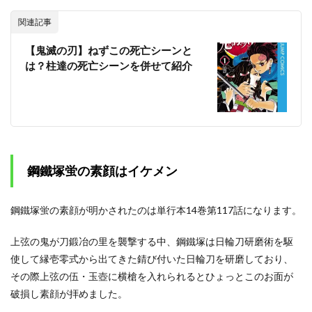
関連記事
【鬼滅の刃】ねずこの死亡シーンと
は？柱達の死亡シーンを併せて紹介
鋼鐵塚蛍の素顔はイケメン
鋼鐵塚蛍の素顔が明かされたのは単行本14巻第117話になります。
上弦の鬼が刀鍛冶の里を襲撃する中、鋼鐵塚は日輪刀研磨術を駆
使して縁壱零式から出てきた錆び付いた日輪刀を研磨しており、
その際上弦の伍・玉壺に横槍を入れられるとひょっとこのお面が
破損し素顔が拝めました。