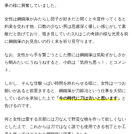
事の様に興奮していました。
女性は鋼鐵塚がみたらし団子が好きだと聞くと今度作ってくると
約束を交わす他、口数の少ない男は思慮深く優しい感じがして素
敵だと告げており、覗き見していた3人はこの奇跡の様な光景を前
に鋼鐵塚のお見合いの行く末を祈り見守ります。
なお、女性から手を繋ごうとした際には鋼鐵塚は気恥ずかしさか
ら蛸みたいにうねうねすると、小鉄は「気持ち悪っ！」とコメン
ト。
しかし、そんな甘酸っぱい時間を終わらせる様に、女性は一つお
願いがあると前置きすると、鋼鐵塚が刀鍛冶という仕事を大切に
しているのを承知した上で
「
今の時代に刀は古いと思います
」
と
告げるのです。
何と女性は愛する旦那には刀なんて野蛮な物を作って欲しくない
とした上で、これからは刀ではなく誰でも使用できる包丁とか工
具を作ってはどうかと鋼鐵塚に提案しました。