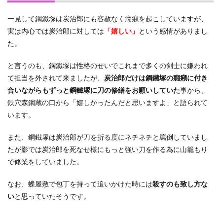
一見して鋼鐵塚は炭治郎にも容赦なく癇癪を起こしていますが、
実は内心では炭治郎に対しては
「嬉しい」
という感情がありまし
た。
と言うのも、鋼鐵塚は性格のせいでこれまで多くの剣士に嫌われ
て担当を外されて来ましたが、
炭治郎だけは鋼鐵塚の癇癪に付き
合いながらもずっと鋼鐵塚に刀の修繕をお願いしていた
事から、
鉄穴森鋼蔵の口から「嬉しかったんだと思いますよ」と語られて
います。
また、鋼鐵塚は炭治郎が刀を折る度にネチネチと罵倒していまし
たが影では炭治郎を死なせ様にもっと強い刀を作る為に山籠もり
で修業をしていました。
なお、蝶屋敷で包丁を持って追いかけた時には
殺すのも致し方な
い
と思っていたそうです。