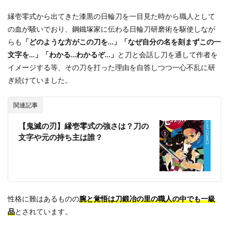
縁壱零式から出てきた漆黒の日輪刀を一目見た時から職人として
の血が騒いでおり、鋼鐵塚家に伝わる日輪刀研磨術を駆使しなが
らも
「どのような方がこの刀を…」「なぜ自分の名を刻まずこの一
文字を…」「わかる…わかるぞ…」
と刀と会話し刀を通して作者を
イメージする等、その刀を打った理由を自答しつつ一心不乱に研
ぎ続けていました。
関連記事
【鬼滅の刃】縁壱零式の強さは？刀の
文字や元の持ち主は誰？
性格に難はあるものの
腕と覚悟は刀鍛冶の里の職人の中でも一級
品
とされています。