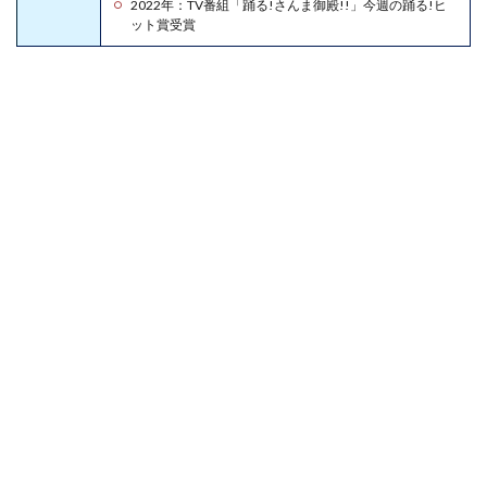
2022年：TV番組「踊る!さんま御殿!!」今週の踊る!ヒ
婚事
ット賞受賞
情と
お見
合い
の詳
細ネ
タバ
レあ
り
2.1
鋼鐵
塚の
お見
合い
2.2
鋼鐵
塚は
結婚
した
可能
性が
ある