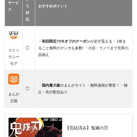
サービ
リ
おすすめポイント
ス
対
応
・
初回限定70％オフのクーポン
が必ず貰える ・1巻ま
◯
るごと無料のマンガも多数! ・小説・ラノベまで充実の
コミッ
品揃え
クシー
モア
・
国内最大級
のまんがサイト ・無料漫画が豊富！ ・独
◯
占・先行配信あり
まんが
王国
【完結済み】鬼滅の刃