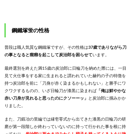
鋼鐵塚蛍の性格
普段は職人気質な鋼鐵塚ですが、その性格は
37歳でありながら刀
の事となると癇癪を起こして炭治郎を困らせて
います。
最終選別を終えた満15歳の炭治郎に日輪刀を納めた際には、一目
見て火仕事をする家に生まれると謂われていた赫灼の子の特徴を
持つ炭治郎を前に「刀身が赤く染まるかもしれない」と勝手にワ
クワクするものの、いざ日輪刀が漆黒に染まれば
「俺は鮮やかな
赤い刀身が見れると思ったのにクソーーッ」
と炭治郎に掴みかか
りました。
また、刀鍛冶の里編では縁壱零式から出てきた漆黒の日輪刀の研
磨が第一段階しか終わっていないのに持って行かれた事を根に持
っており、
炭治郎に死ぬまでみたらし団子を持ってくるように強