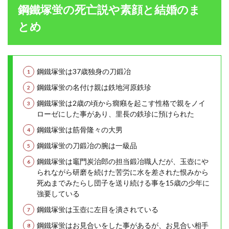
鋼鐵塚蛍の死亡説や素顔と結婚のま
とめ
鋼鐵塚蛍は37歳独身の刀鍛冶
鋼鐵塚蛍の名付け親は鉄地河原鉄珍
鋼鐵塚蛍は2歳の頃から癇癪を起こす性格で親をノイ
ローゼにした事があり、里長の鉄珍に預けられた
鋼鐵塚蛍は筋骨隆々の大男
鋼鐵塚蛍の刀鍛冶の腕は一級品
鋼鐵塚蛍は竈門炭治郎の担当鍛冶職人だが、玉壺にや
られながら研磨を続けた苦労に水を差された恨みから
死ぬまでみたらし団子を送り続ける事を15歳の少年に
強要している
鋼鐵塚蛍は玉壺に左目を潰されている
鋼鐵塚蛍はお見合いをした事があるが、お見合い相手