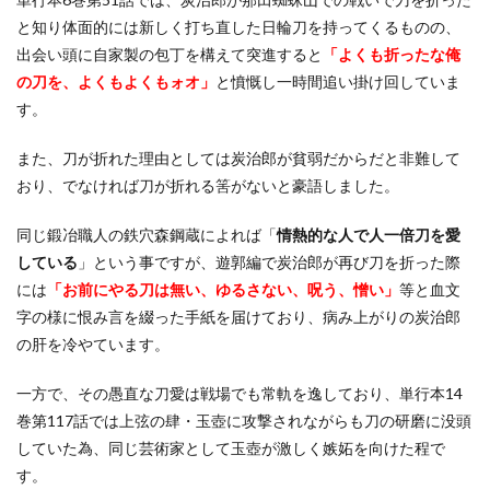
と知り体面的には新しく打ち直した日輪刀を持ってくるものの、
出会い頭に自家製の包丁を構えて突進すると
「よくも折ったな俺
の刀を、よくもよくもォオ」
と憤慨し一時間追い掛け回していま
す。
また、刀が折れた理由としては炭治郎が貧弱だからだと非難して
おり、でなければ刀が折れる筈がないと豪語しました。
同じ鍛冶職人の鉄穴森鋼蔵によれば「
情熱的な人で人一倍刀を愛
している
」という事ですが、遊郭編で炭治郎が再び刀を折った際
には
「お前にやる刀は無い、ゆるさない、呪う、憎い」
等と血文
字の様に恨み言を綴った手紙を届けており、病み上がりの炭治郎
の肝を冷やています。
一方で、その愚直な刀愛は戦場でも常軌を逸しており、単行本14
巻第117話では上弦の肆・玉壺に攻撃されながらも刀の研磨に没頭
していた為、同じ芸術家として玉壺が激しく嫉妬を向けた程で
す。