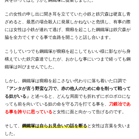
この女性の申し出に聞き耳を立てていた小鉄と鉄穴森は硬直し青
ざめると、最悪の場合殺人に発展しかねないと危惧し、有事の際
には女性は小鉄が連れて逃げ、癇癪を起こした鋼鐵塚は鉄穴森が
脇を全力でくすぐる事で血路を開こうと話し合います。
こうしていつでも鋼鐵塚が癇癪を起こしてもいい様に影ながら身
構えていた鉄穴森達でしたが、おかしな事にいつまで経っても鋼
鐵塚は叫びませんでした。
しかし、鋼鐵塚は癇癪を起こさない代わりに落ち着いた口調で
「アンタが言う野蛮な刀で、赤の他人のために命を削って戦って
る奴がいる」
と述べると、どんな局面でも折れずにボロボロにな
っても前を向いている奴の命を守る刀を打てる事を、
刀鍛冶であ
る事を誇りに思っている
と女性に面と向かって告げるのです。
そして、
鋼鐵塚は自らお見合いの話を断る
と女性は言葉を失いま
した。