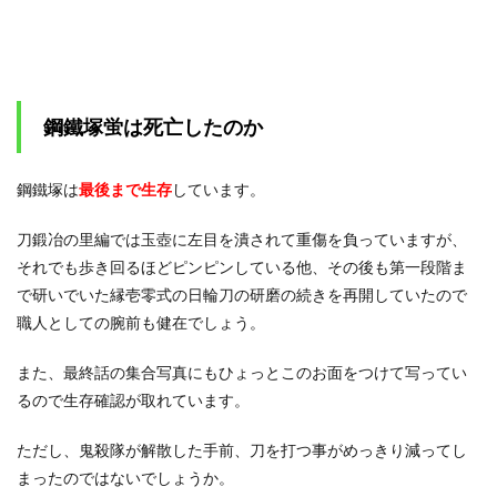
3
鋼鐵
塚蛍
の死
亡説
や素
鋼鐵塚蛍は死亡したのか
顔と
結婚
のま
とめ
鋼鐵塚は
最後まで生存
しています。
刀鍛冶の里編では玉壺に左目を潰されて重傷を負っていますが、
それでも歩き回るほどピンピンしている他、その後も第一段階ま
で研いでいた縁壱零式の日輪刀の研磨の続きを再開していたので
職人としての腕前も健在でしょう。
また、最終話の集合写真にもひょっとこのお面をつけて写ってい
るので生存確認が取れています。
ただし、鬼殺隊が解散した手前、刀を打つ事がめっきり減ってし
まったのではないでしょうか。