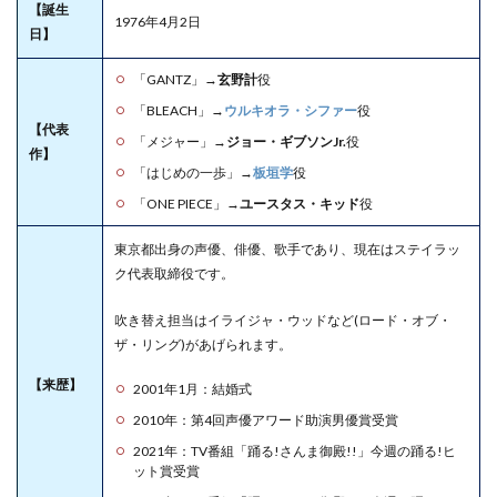
【誕生
炭治郎
1976年4月2日
日】
は特別
1.5
「GANTZ」→
玄野計
役
鋼鐵
「BLEACH」→
ウルキオラ・シファー
役
塚の
【代表
名付
「メジャー」→
ジョー・ギブソンJr.
役
作】
け親
「はじめの一歩」→
板垣学
役
1.6
「ONE PIECE」→
ユースタス・キッド
役
鋼鐵
塚蛍
東京都出身の声優、俳優、歌手であり、現在はステイラッ
の身
長
ク代表取締役です。
1.7
吹き替え担当はイライジャ・ウッドなど(ロード・オブ・
鋼鐵
ザ・リング)があげられます。
塚蛍
の刀
【来歴】
愛
2001年1月：結婚式
2010年：第4回声優アワード助演男優賞受賞
2
鋼鐵
2021年：TV番組「踊る!さんま御殿!!」今週の踊る!ヒ
塚蛍
ット賞受賞
の結