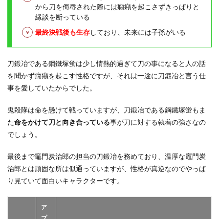
から刀を侮辱された際には癇癪を起こさずきっぱりと
縁談を断っている
最終決戦後も生存
しており、未来には子孫がいる
刀鍛冶である鋼鐵塚蛍は少し情熱的過ぎて刀の事になると人の話
を聞かず癇癪を起こす性格ですが、それは一途に刀鍛冶と言う仕
事を愛していたからでした。
鬼殺隊は命を懸けて戦っていますが、刀鍛冶である鋼鐵塚蛍もま
た
命をかけて刀と向き合っている
事が刀に対する執着の強さなの
でしょう。
最後まで竈門炭治郎の担当の刀鍛冶を務めており、温厚な竈門炭
治郎とは頑固な所は似通っていますが、性格が真逆なのでやっぱ
り見ていて面白いキャラクターです。
ア
プ