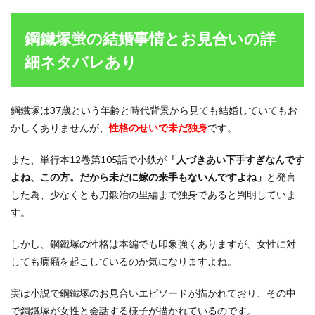
鋼鐵塚蛍の結婚事情とお見合いの詳
細ネタバレあり
鋼鐵塚は37歳という年齢と時代背景から見ても結婚していてもお
かしくありませんが、
性格のせいで未だ独身
です。
また、単行本12巻第105話で小鉄が
「人づきあい下手すぎなんです
よね、この方。だから未だに嫁の来手もないんですよね」
と発言
した為、少なくとも刀鍛冶の里編まで独身であると判明していま
す。
しかし、鋼鐵塚の性格は本編でも印象強くありますが、女性に対
しても癇癪を起こしているのか気になりますよね。
実は小説で鋼鐵塚のお見合いエピソードが描かれており、その中
で鋼鐵塚が女性と会話する様子が描かれているのです。