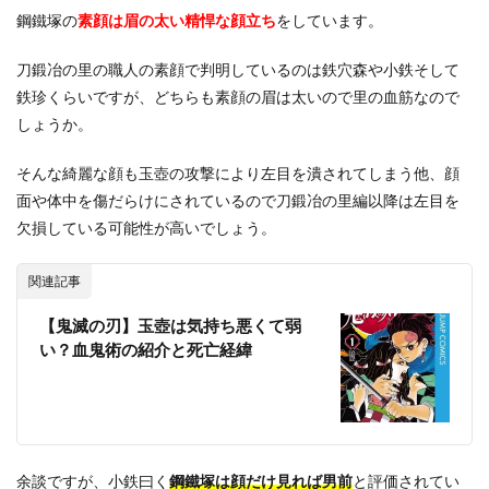
鋼鐵塚の
素顔は眉の太い精悍な顔立ち
をしています。
刀鍛冶の里の職人の素顔で判明しているのは鉄穴森や小鉄そして
鉄珍くらいですが、どちらも素顔の眉は太いので里の血筋なので
しょうか。
そんな綺麗な顔も玉壺の攻撃により左目を潰されてしまう他、顔
面や体中を傷だらけにされているので刀鍛冶の里編以降は左目を
欠損している可能性が高いでしょう。
関連記事
【鬼滅の刃】玉壺は気持ち悪くて弱
い？血鬼術の紹介と死亡経緯
余談ですが、小鉄曰く
鋼鐵塚は顔だけ見れば男前
と評価されてい