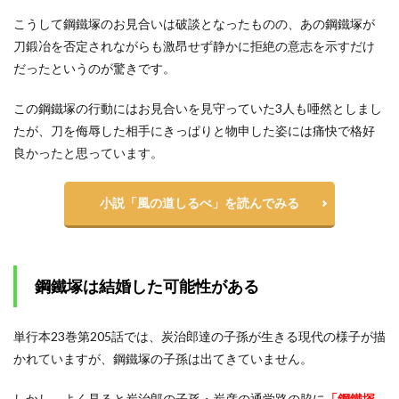
こうして鋼鐵塚のお見合いは破談となったものの、あの鋼鐵塚が
刀鍛冶を否定されながらも激昂せず静かに拒絶の意志を示すだけ
だったというのが驚きです。
この鋼鐵塚の行動にはお見合いを見守っていた3人も唖然としまし
たが、刀を侮辱した相手にきっぱりと物申した姿には痛快で格好
良かったと思っています。
小説「風の道しるべ」を読んでみる
鋼鐵塚は結婚した可能性がある
単行本23巻第205話では、炭治郎達の子孫が生きる現代の様子が描
かれていますが、鋼鐵塚の子孫は出てきていません。
しかし、よく見ると炭治郎の子孫・炭彦の通学路の脇に
「鋼鐵塚