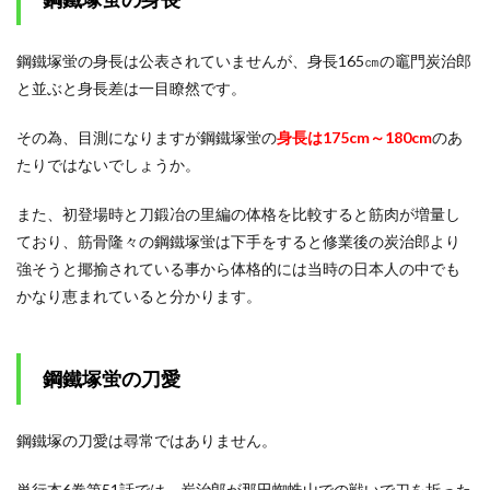
鋼鐵塚蛍の身長は公表されていませんが、身長165㎝の竈門炭治郎
と並ぶと身長差は一目瞭然です。
その為、目測になりますが鋼鐵塚蛍の
身長は175cm～180cm
のあ
たりではないでしょうか。
また、初登場時と刀鍛冶の里編の体格を比較すると筋肉が増量し
ており、筋骨隆々の鋼鐵塚蛍は下手をすると修業後の炭治郎より
強そうと揶揄されている事から体格的には当時の日本人の中でも
かなり恵まれていると分かります。
鋼鐵塚蛍の刀愛
鋼鐵塚の刀愛は尋常ではありません。
単行本6巻第51話では、炭治郎が那田蜘蛛山での戦いで刀を折った