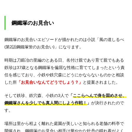
鋼鐵塚のお見合い
鋼鐵塚のお見合いエピソードが描かれたのは小説「風の道しるべ
(第2話鋼鐵塚蛍のお見合い)」になります。
時期は刀鍛冶の里編のとある日、名付け親であり育て親でもある
鉄珍は37歳となる鋼鐵塚を偏屈な性格に育ててしまったという責
任を感じており、小鉄や鉄穴森にどうにかならないものかと相談
した所
「お見合いなんてどうでしょう？」
と提案されました。
そして鉄珍、鉄穴森、小鉄の3人で
「
ここらへんで身を固めさせ、
鋼鐵塚さんを少しでも真人間にしよう作戦！
」
が決行されたので
す。
場所は里から程よく離れた庭園が美しいと知られる老舗の料亭で
開催され、鋼鐵塚のお見合い相手は華やかな牡丹の晴れ着がよく