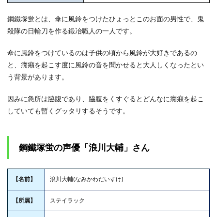
は死
亡し
鋼鐵塚蛍とは、傘に風鈴をつけたひょっとこのお面の男性で、鬼
たの
か
殺隊の日輪刀を作る鍛冶職人の一人です。
1.3
傘に風鈴をつけているのは子供の頃から風鈴が大好きであるの
鋼鐵
塚蛍
と、癇癪を起こす度に風鈴の音を聞かせると大人しくなったとい
の素
う背景があります。
顔は
イケ
メン
因みに急所は脇腹であり、脇腹をくすぐるとどんなに癇癪を起こ
していても暫くグッタリするそうです。
1.4
鋼鐵
塚蛍
の性
鋼鐵塚蛍の声優「浪川大輔」さん
格
1.4.1
親をノ
【名前】
浪川大輔(なみかわだいすけ)
イロー
ゼにし
た
【所属】
ステイラック
1.4.2