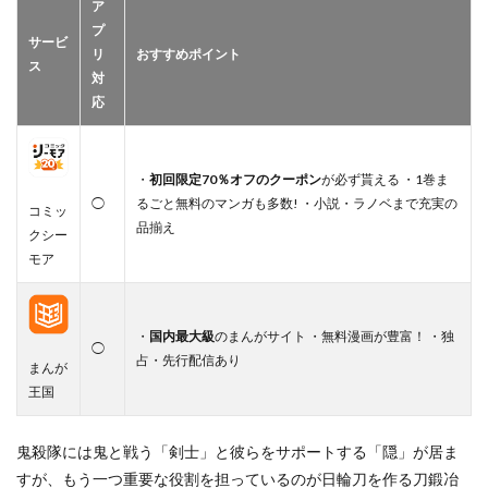
ア
プ
サービ
リ
おすすめポイント
ス
対
応
・
初回限定70％オフのクーポン
が必ず貰える ・1巻ま
◯
るごと無料のマンガも多数! ・小説・ラノベまで充実の
コミッ
品揃え
クシー
モア
・
国内最大級
のまんがサイト ・無料漫画が豊富！ ・独
◯
占・先行配信あり
まんが
王国
鬼殺隊には鬼と戦う「剣士」と彼らをサポートする「隠」が居ま
すが、もう一つ重要な役割を担っているのが日輪刀を作る刀鍛冶