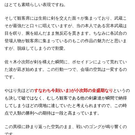
はとても素晴らしい表現ですね。
そして観客席には生前に剣を交えた面々が集まっており、武蔵こ
そが最強だと口々に唱えていますが、当の本人である宮本武蔵は
目を瞑り、腕を組んだまま無反応を貫きます。ちなみに各試合の
登場人物が観客席に集まっているのもこの作品の魅力だと思いま
すが、脱線してしまうので割愛。
佐々木小次郎が剣を構えた瞬間に、ポセイドンによって荒れてい
た波が凪ぎ始めます。この行動一つで、会場の空気は一変するの
です。
やはり先ほどの
すなわち今刻(いま)が小次郎の全盛期なり
というの
も決して嘘ではなく、むしろ観客である他の剣豪達が瞬間で納得
してしまうほどの境地に達していたと考えられますので、この時
点で人類の勝利への期待は一段と高まっています。
この異様に静まり返った空気のまま、戦いのゴングが鳴り響くの
です。