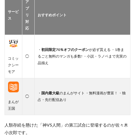
ア
プ
サービ
リ
おすすめポイント
ス
対
応
・
初回限定70％オフのクーポン
が必ず貰える ・1巻ま
◯
るごと無料のマンガも多数! ・小説・ラノベまで充実の
コミッ
品揃え
クシー
モア
・
国内最大級
のまんがサイト ・無料漫画が豊富！ ・独
◯
占・先行配信あり
まんが
王国
人類存続を懸けた「神VS人間」の第三試合に登場するのが佐々木
小次郎です。