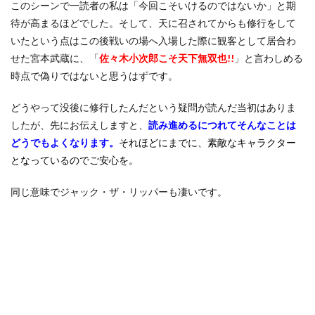
このシーンで一読者の私は「今回こそいけるのではないか」と期
3
待が高まるほどでした。そして、天に召されてからも修行をして
まと
め
いたという点はこの後戦いの場へ入場した際に観客として居合わ
せた宮本武蔵に、「
佐々木小次郎こそ天下無双也!!
」と言わしめる
時点で偽りではないと思うはずです。
どうやって没後に修行したんだという疑問が読んだ当初はありま
したが、先にお伝えしますと、
読み進めるにつれてそんなことは
どうでもよくなります。
それほどにまでに、素敵なキャラクター
となっているのでご安心を。
同じ意味でジャック・ザ・リッパーも凄いです。