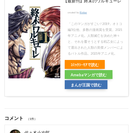
【最新刊】終末のワルキューレ
created by
Rinker
「このマンガがすごい! 2019」オトコ
編5位他、多数の漫画賞を受賞。2021
年アニメ化。人類滅亡を決めた神々
と、それを覆そうとする戦乙女によっ
て選出された人類の英傑メンバーによ
るバトル作品。2021年アニメ化。
ｺﾐｯｸｼｰﾓｱで読む
Amebaマンガで読む
まんが王国で読む
コメント
（1件）
佐々木小次郎