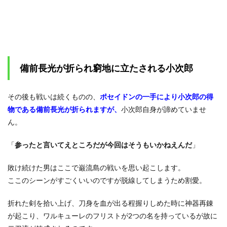
備前長光が折られ窮地に立たされる小次郎
その後も戦いは続くものの、
ポセイドンの一手により小次郎の得
物である備前長光が折られますが、
小次郎自身が諦めていませ
ん。
「
参ったと言いてえところだが今回はそうもいかねえんだ
」
敗け続けた男はここで巌流島の戦いを思い起こします。
ここのシーンがすごくいいのですが脱線してしまうため割愛。
折れた剣を拾い上げ、刀身を血が出る程握りしめた時に神器再錬
が起こり、ワルキューレのフリストが2つの名を持っているが故に