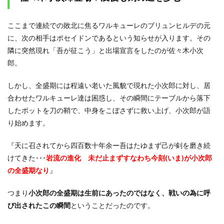
次郎
の一
手目
ここまで連続での敗北に焦るワルキューレのブリュンヒルデの元
とは
に、次の相手はポセイドンであるという知らせが入ります。その
2.6
隣に突然現れ「吾が征こう」と出場宣言をしたのが佐々木小次
備前
郎。
長光
が折
られ
しかし、全盛期には程遠い老いた風貌で現れた小次郎に対し、居
窮地
合わせたワルキューレ達は困惑し、その瞬間にテーブルから落下
に立
たさ
したポットを刀の鞘で、中身をこぼさずに救い上げ、小次郎が語
れる
り始めます。
小次
郎
『天に召されてから四百数十年余ー吾はたゆまず己が剣を磨き続
2.7
けてきた･･･
岩流の進化 未だ止まず
すなわち今刻(いま)が小次郎
森羅
万象
の全盛期なり
』
を読
む
つまり
小次郎の全盛期は生前にあったのではなく、戦いの為に呼
佐々
び出されたこの瞬間
ということだったのです。
木小
次郎