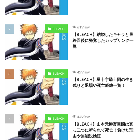
61View
BLEACH
【BLEACH】結婚したキャラと最
終回後に発覚したカップリング一
覧
45View
BLEACH
【BLEACH】星十字騎士団の生き
残りと退場や死亡経緯一覧！
44View
BLEACH
【BLEACH】山本元柳斎重國は真
っ二つに斬られて死亡！負けた理
由や無能説検証