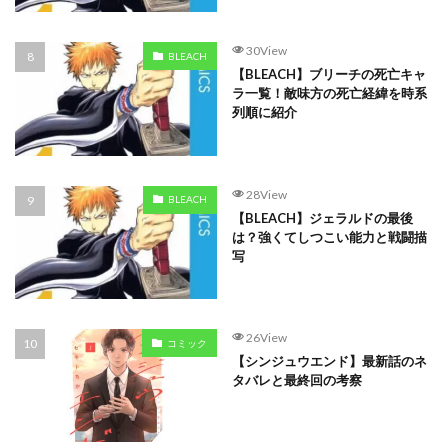
30View
BLEACH
【BLEACH】ブリーチの死亡キャ
ラ一覧！敵味方の死亡経緯を時系
列順に紹介
28View
BLEACH
【BLEACH】ジェラルドの最後
は？強くてしつこい能力と戦闘描
写
26View
コミック
【シンジュウエンド】最新話のネ
タバレと最終回の考察