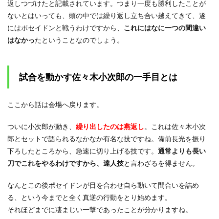
返しつづけたと記載されています。つまり一度も勝利したことが
ないとはいっても、頭の中では繰り返し立ち合い越えてきて、遂
にはポセイドンと戦うわけですから、
これにはなに一つの間違い
はなかっ
たということなのでしょう。
試合を動かす佐々木小次郎の一手目とは
ここから話は会場へ戻ります。
ついに小次郎が動き、
繰り出したのは燕返し
。これは佐々木小次
郎とセットで語られるなかなか有名な技ですね。備前長光を振り
下ろしたところから、急速に切り上げる技です。
通常よりも長い
刀でこれをやるわけですから、達人技
と言わざるを得ません。
なんとこの後ポセイドンが目を合わせ自ら動いて間合いを詰め
る、という今までと全く真逆の行動をとり始めます。
それほどまでに凄まじい一撃であったことが分かりますね。