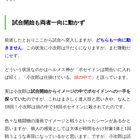
試合開始も両者一向に動かず
前述したとおりここから試合へ突入しますが、
どちらも一向に動
きません
。この状況に小次郎は汗だくになりますが、まだ微動だ
にせず。
どういう状況なのかはヘルメス神が「ポセイドンは間合いに入れ
ば叩く」「小次郎は仕掛けている、
頭の中で
」と語っています。
実は小次郎は
試合開始からイメージの中でポセイドンへの一手を
探っていた
のですが、これはまさしく達人技と思いきや、なんと
18回！小次郎は頭の中で18回ポセイドンに殺されてたのです。
色々な格闘物の漫画でイメージと戦うといったシーンがあるかと
思いますが、個人の感覚としては大体が時間をかけ対象1体と1回
戦うような表現になっているかと思います。ですが、小次郎は試