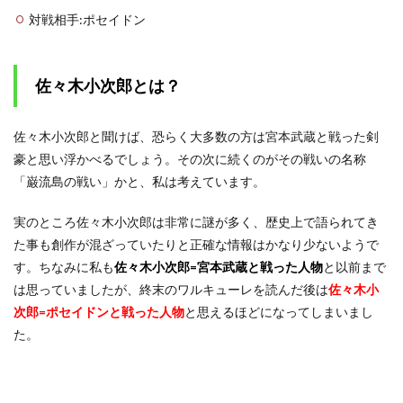
佐々
対戦相手:ポセイドン
木小
次郎
と
は？
佐々木小次郎とは？
1.2
海の
佐々木小次郎と聞けば、恐らく大多数の方は宮本武蔵と戦った剣
ゼウ
スこ
豪と思い浮かべるでしょう。その次に続くのがその戦いの名称
とポ
「巌流島の戦い」かと、私は考えています。
セイ
ドン
と
実のところ佐々木小次郎は非常に謎が多く、歴史上で語られてき
は？
た事も創作が混ざっていたりと正確な情報はかなり少ないようで
2
す。ちなみに私も
佐々木小次郎=宮本武蔵と戦った人物
と以前まで
神
は思っていましたが、終末のワルキューレを読んだ後は
佐々木小
VS
次郎=ポセイドンと戦った人物
と思えるほどになってしまいまし
人類
第三
た。
試合
2.1
佐々