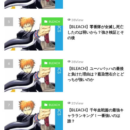
38View
BLEACH
【BLEACH】零番隊が全滅し死亡
したのは弱いから？強さ検証とそ
の後
38View
BLEACH
【BLEACH】ユーハバッハの最後
と負けた理由は？藍染惣右介とど
っちが強いのか
35View
BLEACH
【BLEACH】千年血戦篇の最強キ
ャラランキング！一番強いのは
誰？