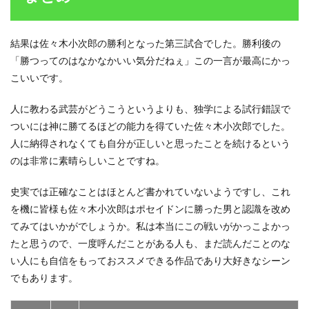
結果は佐々木小次郎の勝利となった第三試合でした。勝利後の
「勝つってのはなかなかいい気分だねぇ」この一言が最高にかっ
こいいです。
人に教わる武芸がどうこうというよりも、独学による試行錯誤で
ついには神に勝てるほどの能力を得ていた佐々木小次郎でした。
人に納得されなくても自分が正しいと思ったことを続けるという
のは非常に素晴らしいことですね。
史実では正確なことはほとんど書かれていないようですし、これ
を機に皆様も佐々木小次郎はポセイドンに勝った男と認識を改め
てみてはいかがでしょうか。私は本当にこの戦いがかっこよかっ
たと思うので、一度呼んだことがある人も、まだ読んだことのな
い人にも自信をもっておススメできる作品であり大好きなシーン
でもあります。