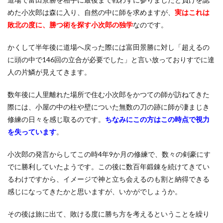
めた小次郎は森に入り、自然の中に師を求めますが、
実はこれは
敗北の度に、勝つ術を探す小次郎の独学
なのです。
かくして半年後に道場へ戻った際には富田景勝に対し「超えるの
に頭の中で146回の立合が必要でした」と言い放っておりすでに達
人の片鱗が見えてきます。
数年後に人里離れた場所で住む小次郎をかつての師が訪ねてきた
際には、小屋の中の柱や壁についた無数の刀の跡に師が凄まじき
修練の日々を感じ取るのです。
ちなみにこの方はこの時点で視力
を失っています
。
小次郎の発言からしてこの時4年9か月の修練で、数々の剣豪にす
でに勝利していたようです。この後に数百年鍛錬を続けてきてい
るわけですから、イメージで神と立ち会えるのも割と納得できる
感じになってきたかと思いますが、いかがでしょうか。
その後は旅に出て、敗ける度に勝ち方を考えるということを繰り