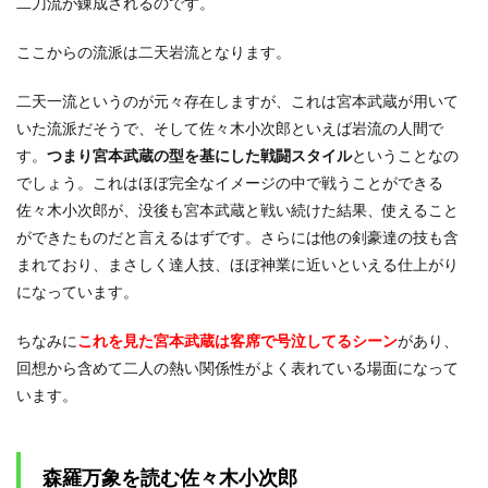
二刀流が錬成されるのです。
ここからの流派は二天岩流となります。
二天一流というのが元々存在しますが、これは宮本武蔵が用いて
いた流派だそうで、そして佐々木小次郎といえば岩流の人間で
す。
つまり宮本武蔵の型を基にした戦闘スタイル
ということなの
でしょう。これはほぼ完全なイメージの中で戦うことができる
佐々木小次郎が、没後も宮本武蔵と戦い続けた結果、使えること
ができたものだと言えるはずです。さらには他の剣豪達の技も含
まれており、まさしく達人技、ほぼ神業に近いといえる仕上がり
になっています。
ちなみに
これを見た宮本武蔵は客席で号泣してるシーン
があり、
回想から含めて二人の熱い関係性がよく表れている場面になって
います。
森羅万象を読む佐々木小次郎