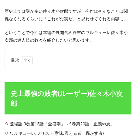
歴史上では謎が多い佐々木小次郎ですが、今作はそんなことは関
係なくなるくらいに「これが史実だ」と思わせてくれる内容に。
ということで今回は本編の展開含め終末のワルキューレ佐々木小
次郎の達人技の数々を紹介したいと思います。
目次
1
史上
最強
の敗
者
史上最強の敗者(ルーザー)佐々木小次
(ル
ーザ
郎
ー)
佐々
木小
次郎
登場話:3巻第13話「全盛期」～5巻第20話「正義vs悪」
1.1
ワルキューレ:フリスト(意味:震える者 轟かす者)