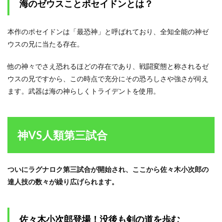
向に
海のゼウスことポセイドンとは？
動か
ず
本作のポセイドンは「最恐神」と呼ばれており、全知全能の神ゼ
2.4
ウスの兄に当たる存在。
その
生涯
一度
他の神々でさえ恐れるほどの存在であり、戦闘変態と称されるゼ
も勝
ウスの兄ですから、この時点で充分にその恐ろしさや強さが伺え
利し
たこ
ます。武器は海の神らしくトライデントを使用。
とが
ない
男こ
そ
神VS人類第三試合
佐々
木小
次郎
2.5
ついにラグナロク第三試合が開始され、ここから佐々木小次郎の
試合
達人技の数々が繰り広げられます。
を動
かす
佐々
木小
佐々木小次郎登場！没後も剣の道を歩む