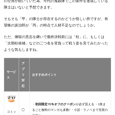
の空席が続いていた為、今代の鬼殺隊でこの条件を達成している
隊士はいないと予想できます。
そもそも「甲」の隊士が存在するのかどうか怪しい所ですが、有
望株の炭治郎が「丙」の時点で人材不足なのでしょうか。
ただ、煉獄の意志を継いで最終決戦前には「柱」に、もしくは
「次期柱候補」などの二つ名を背負って戦う姿を見てみたかった
ような気もしますね。
ア
プ
サービ
リ
おすすめポイント
ス
対
応
・
初回限定70％オフのクーポン
が必ず貰える ・1巻ま
◯
るごと無料のマンガも多数! ・小説・ラノベまで充実の
コミッ