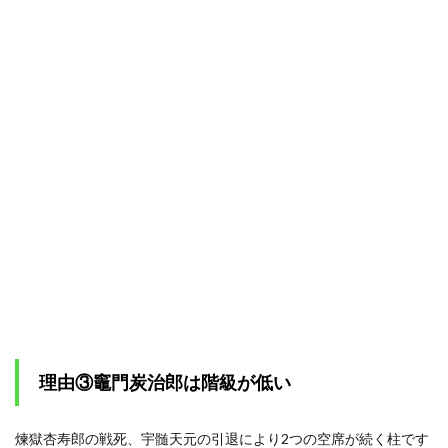
理由③竈門炭治郎は階級が低い
煉獄杏寿郎の戦死、宇髄天元の引退により2つの空席が続く柱です