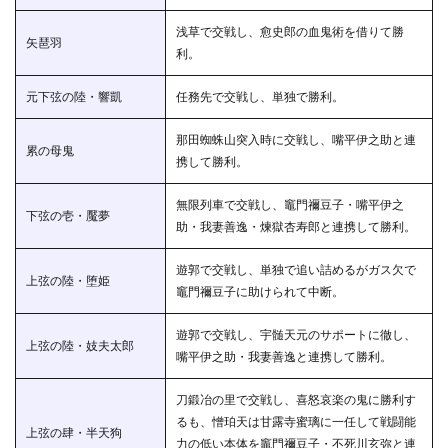
嘴平伊
浅草で交戦し、愈史郎の血鬼術を借りて勝
之助が
矢琶羽
柱にな
利。
った場
合
元下弦の陸・響凱
任務先で交戦し、単独で勝利。
1.6.3
予想③
那田蜘蛛山突入時に交戦し、嘴平伊之助と連
累の母鬼
栗花落
携して勝利。
カナヲ
が柱に
無限列車で交戦し、竈門禰豆子・嘴平伊之
なった
下弦の壱・魘夢
助・我妻善逸・煉獄杏寿郎と連携して勝利。
場合
2
遊郭で交戦し、単独で追い詰めるがガス欠で
上弦の陸・堕姫
炭治
竈門禰豆子に助けられて中断。
郎は
なぜ
柱に
遊郭で交戦し、宇髄天元のサポートに徹し、
上弦の陸・妓夫太郎
なら
嘴平伊之助・我妻善逸と連携して勝利。
ない
のか
刀鍛冶の里で交戦し、喜怒哀楽の鬼に勝利す
につ
るも、憎珀天は甘露寺蜜璃に一任して戦闘能
いて
上弦の肆・半天狗
のま
力の低い本体を竈門禰豆子・不死川玄弥と連