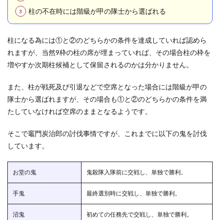
柱」？
柱の不在時には階級が甲の隊士から選ばれる
1.6
同期
の善
柱になる為には①と②のどちらかの条件を達成していれば認めら
逸・
れますが、当然9枠の柱の席が埋まっていれば、その場合柱の枠を
伊之
助・
増やすか次期柱候補として保留されるのかは分かりません。
カナ
ヲが
また、柱が戦死及び引退などで空席となった場合には階級が甲の
柱に
なっ
隊士から選ばれますが、その場合も①と②のどちらかの条件を満
たら
たしていなければ空席のままとなるようです。
何柱
にな
る？
そこで竈門炭治郎の討伐事情ですが、これまでに以下の鬼を討伐
しています。
1.6.1
予想①
我妻善
お堂の鬼
鬼殺隊入隊前に交戦し、単独で勝利。
逸が柱
になっ
た場合
手鬼
最終選別時に交戦し、単独で勝利。
1.6.2
沼鬼
初めての任務先で交戦し、単独で勝利。
予想②