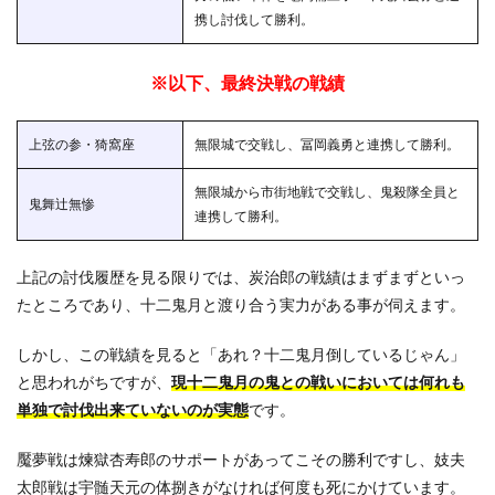
とめ
携し討伐して勝利。
※以下、最終決戦の戦績
上弦の参・猗窩座
無限城で交戦し、冨岡義勇と連携して勝利。
無限城から市街地戦で交戦し、鬼殺隊全員と
鬼舞辻無惨
連携して勝利。
上記の討伐履歴を見る限りでは、炭治郎の戦績はまずまずといっ
たところであり、十二鬼月と渡り合う実力がある事が伺えます。
しかし、この戦績を見ると「あれ？十二鬼月倒しているじゃん」
と思われがちですが、
現十二鬼月の鬼との戦いにおいては何れも
単独で討伐出来ていないのが実態
です。
魘夢戦は煉獄杏寿郎のサポートがあってこその勝利ですし、妓夫
太郎戦は宇髄天元の体捌きがなければ何度も死にかけています。