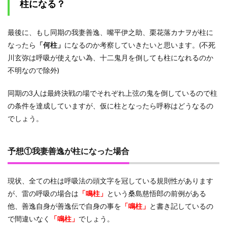
柱になる？
最後に、もし同期の我妻善逸、嘴平伊之助、栗花落カナヲが柱に
なったら
「何柱」
になるのか考察していきたいと思います。(不死
川玄弥は呼吸が使えない為、十二鬼月を倒しても柱になれるのか
不明なので除外)
同期の3人は最終決戦の場でそれぞれ上弦の鬼を倒しているので柱
の条件を達成していますが、仮に柱となったら呼称はどうなるの
でしょう。
予想①我妻善逸が柱になった場合
現状、全ての柱は呼吸法の頭文字を冠している規則性があります
が、雷の呼吸の場合は
「鳴柱」
という桑島慈悟郎の前例がある
他、善逸自身が善逸伝で自身の事を
「鳴柱」
と書き記しているの
で間違いなく
「鳴柱」
でしょう。