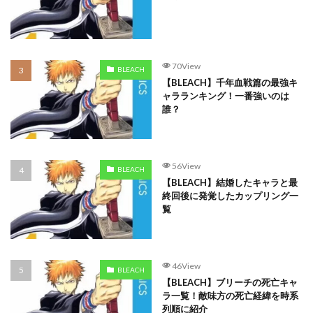
70View
BLEACH
【BLEACH】千年血戦篇の最強キ
ャラランキング！一番強いのは
誰？
56View
BLEACH
【BLEACH】結婚したキャラと最
終回後に発覚したカップリング一
覧
46View
BLEACH
【BLEACH】ブリーチの死亡キャ
ラ一覧！敵味方の死亡経緯を時系
列順に紹介