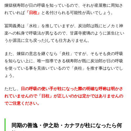
煉獄槇寿郎が日の呼吸を知っているので、それが産屋敷に周知さ
れていれば
「日柱」
と名付けられる可能性が高いでしょう。
冨岡義勇は「水柱」を推していますが、炭治郎は既にヒノカミ神
楽への転身で呼吸法が異なるので、甘露寺蜜璃のように派生(とい
うか源流に立ち戻った)しても仕方ありません。
また、煉獄の意志を継ぐなら「炎柱」ですが、そもそも炎の呼吸
を知らない上に、唯一指導できる槇寿郎が既に炭治郎が日の呼吸
を使っている事を見抜いているので「炎柱」を推す事はないでし
ょう。
ただし、
日の呼吸の使い手が柱になった際の明確な呼称は明かさ
れていませんので「日柱」が正しいのかは定かではありませんの
でご注意ください。
同期の善逸・伊之助・カナヲが柱になったら何