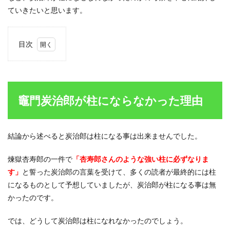
ていきたいと思います。
目次
1
竈門
炭治
郎が
柱に
竈門炭治郎が柱にならなかった理由
なら
なか
った
理由
結論から述べると炭治郎は柱になる事は出来ませんでした。
1.1
煉獄杏寿郎の一件で
理由
「杏寿郎さんのような強い柱に必ずなりま
①竈
す」
と誓った炭治郎の言葉を受けて、多くの読者が最終的には柱
門炭
になるものとして予想していましたが、炭治郎が柱になる事は無
治郎
は柱
かったのです。
の条
件を
では、どうして炭治郎は柱になれなかったのでしょう。
クリ