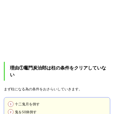
治郎
は階
級が
低い
1.4
結
論：
炭治
郎は
鬼殺
隊が
解散
した
ので
理由①竈門炭治郎は柱の条件をクリアしていな
柱に
なれ
い
ない
1.5
まず柱になる為の条件をおさらいしていきます。
もし炭
治郎が
柱にな
十二鬼月を倒す
ってた
ら「何
鬼を50体倒す