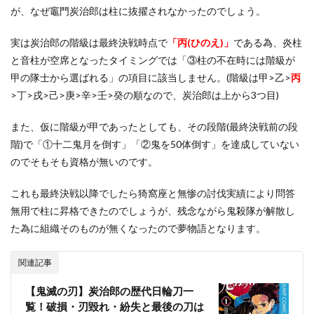
が、なぜ竈門炭治郎は柱に抜擢されなかったのでしょう。
実は炭治郎の階級は最終決戦時点で
「丙(ひのえ)」
である為、炎柱
と音柱が空席となったタイミングでは「③柱の不在時には階級が
甲の隊士から選ばれる」の項目に該当しません。(階級は甲>乙>
丙
>丁>戌>己>庚>辛>壬>癸の順なので、炭治郎は上から3つ目)
また、仮に階級が甲であったとしても、その段階(最終決戦前の段
階)で「①十二鬼月を倒す」「②鬼を50体倒す」を達成していない
のでそもそも資格が無いのです。
これも最終決戦以降でしたら猗窩座と無惨の討伐実績により問答
無用で柱に昇格できたのでしょうが、残念ながら鬼殺隊が解散し
た為に組織そのものが無くなったので夢物語となります。
関連記事
【鬼滅の刃】炭治郎の歴代日輪刀一
覧！破損・刃毀れ・紛失と最後の刀は