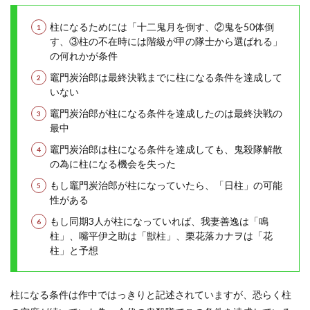
柱になるためには「十二鬼月を倒す、②鬼を50体倒
す、③柱の不在時には階級が甲の隊士から選ばれる」
の何れかが条件
竈門炭治郎は最終決戦までに柱になる条件を達成して
いない
竈門炭治郎が柱になる条件を達成したのは最終決戦の
最中
竈門炭治郎は柱になる条件を達成しても、鬼殺隊解散
の為に柱になる機会を失った
もし竈門炭治郎が柱になっていたら、「日柱」の可能
性がある
もし同期3人が柱になっていれば、我妻善逸は「鳴
柱」、嘴平伊之助は「獣柱」、栗花落カナヲは「花
柱」と予想
柱になる条件は作中ではっきりと記述されていますが、恐らく柱