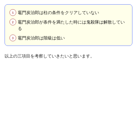
アし
てい
竈門炭治郎は柱の条件をクリアしていない
ない
竈門炭治郎が条件を満たした時には鬼殺隊は解散してい
1.2
る
理由
②竈
竈門炭治郎は階級は低い
門炭
治郎
が条
以上の三項目を考察していきたいと思います。
件を
満た
した
時に
は鬼
殺隊
は解
散し
てい
る
1.3
理由
③竈
門炭