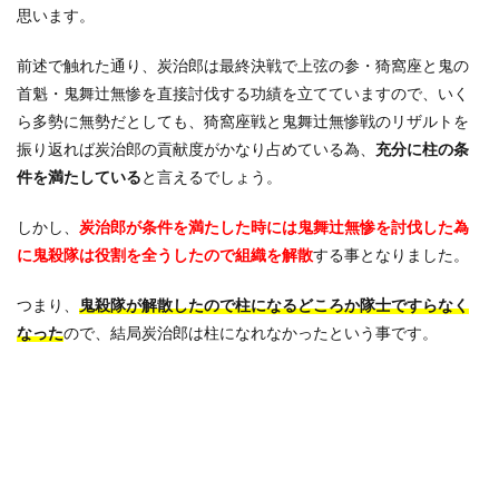
思います。
前述で触れた通り、炭治郎は最終決戦で上弦の参・猗窩座と鬼の
首魁・鬼舞辻無惨を直接討伐する功績を立てていますので、いく
ら多勢に無勢だとしても、猗窩座戦と鬼舞辻無惨戦のリザルトを
振り返れば炭治郎の貢献度がかなり占めている為、
充分に柱の条
件を満たしている
と言えるでしょう。
しかし、
炭治郎が条件を満たした時には鬼舞辻無惨を討伐した為
に鬼殺隊は役割を全うしたので組織を解散
する事となりました。
つまり、
鬼殺隊が解散したので柱になるどころか隊士ですらなく
なった
ので、結局炭治郎は柱になれなかったという事です。