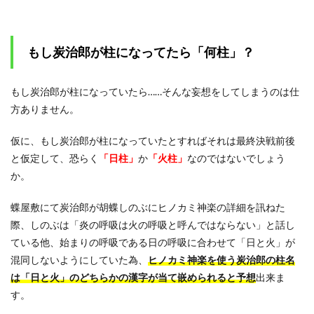
もし炭治郎が柱になってたら「何柱」？
もし炭治郎が柱になっていたら……そんな妄想をしてしまうのは仕
方ありません。
仮に、もし炭治郎が柱になっていたとすればそれは最終決戦前後
と仮定して、恐らく
「日柱」
か
「火柱」
なのではないでしょう
か。
蝶屋敷にて炭治郎が胡蝶しのぶにヒノカミ神楽の詳細を訊ねた
際、しのぶは「炎の呼吸は火の呼吸と呼んではならない」と話し
ている他、始まりの呼吸である日の呼吸に合わせて「日と火」が
混同しないようにしていた為、
ヒノカミ神楽を使う炭治郎の柱名
は「日と火」のどちらかの漢字が当て嵌められると予想
出来ま
す。