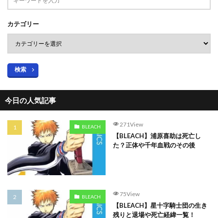
カテゴリー
検索
今日の人気記事
271View
BLEACH
【BLEACH】浦原喜助は死亡し
た？正体や千年血戦のその後
75View
BLEACH
【BLEACH】星十字騎士団の生き
残りと退場や死亡経緯一覧！