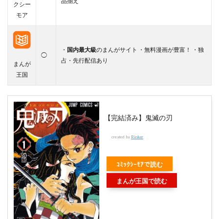
品揃え
クシー
モア
・
国内最大級
のまんがサイト ・無料漫画が豊富！ ・独
◯
占・先行配信あり
まんが
王国
【完結済み】鬼滅の刃
created by
Rinker
ｺﾐｯｸｼｰﾓｱで読む
まんが王国で読む