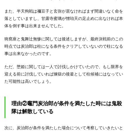
また、半天狗戦は禰豆子と玄弥が居なければまず間違いなく命を
落としていますし、甘露寺蜜璃が憎珀天の足止めに出なければ本
体を倒す事は出来ませんでした。
猗窩座と鬼舞辻無惨に関しては後述しますが、最終決戦前のこの
時点では炭治郎は柱になる条件をクリアしていないので柱になる
事は出来なかったのです。
ただ、堕姫に関しては一人で討伐しかけていたので、もし限界を
迎える前に討伐していれば煉獄の後釜として柱候補にはなってい
た可能性は高いでしょう。
理由②竈門炭治郎が条件を満たした時には鬼殺
隊は解散している
次に、炭治郎が条件を満たした場合について考察していきたいと