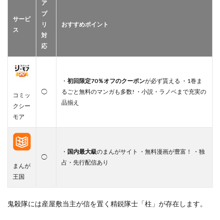
ア
プ
サービ
リ
おすすめポイント
ス
対
応
・
初回限定70％オフのクーポン
が必ず貰える ・1巻ま
◯
るごと無料のマンガも多数! ・小説・ラノベまで充実の
コミッ
品揃え
クシー
モア
・
国内最大級
のまんがサイト ・無料漫画が豊富！ ・独
◯
占・先行配信あり
まんが
王国
鬼殺隊には産屋敷当主が信を置く精鋭隊士「柱」が存在します。