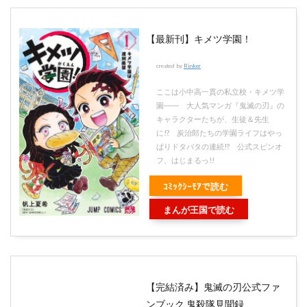
【最新刊】キメツ学園！
created by
Rinker
ここは小中高一貫の私立校・キメツ学
園―― 大人気マンガ『鬼滅の刃』の
キャラクターたちが、生徒＆先生
に!? 炭治郎たちの学園ライフはやっ
ぱりドタバタの連続!? 公式スピンオ
フ、はじまるっ!!
ｺﾐｯｸｼｰﾓｱで読む
まんが王国で読む
【完結済み】鬼滅の刃公式ファ
ンブック 鬼殺隊見聞録