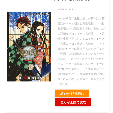
created by
Rinker
本作の前身『鬼殺の流』の第一話～第
三話のネーム初出し完全収録!! ・主
要登場人物の誕生日や年齢、趣味など
の詳細なプロフィール大公開！ ・吾
峠先生描き下ろしのミニイラスト付き
「大正コソコソ噂話」大放出！ ・本
書のためだけに描き下ろされた「キメ
ツ学園」の特別編がドドンと九ページ
掲載!! ・カバーもカバー下の恒例イ
ラストもオール描き下ろし!! ほか特
別付録や秘蔵カット、先生直筆のアニ
メ設定資料など、鬼殺隊士超必読のあ
れこれが所狭しと掲載！ 是非とも手
にすべし!!
ｺﾐｯｸｼｰﾓｱで読む
まんが王国で読む