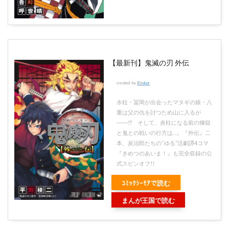
【最新刊】鬼滅の刃 外伝
created by
Rinker
水柱・冨岡が出会ったマタギの娘・八
重は父の仇を討つため山に入るが
――!? そして、炎柱になる前の煉獄
と鬼との戦いの行方は…。『外伝』二
本、炭治郎たちの“ゆる”活劇譚4コマ
『きめつのあいま！』も完全収録の公
式スピンオフ!!
ｺﾐｯｸｼｰﾓｱで読む
まんが王国で読む