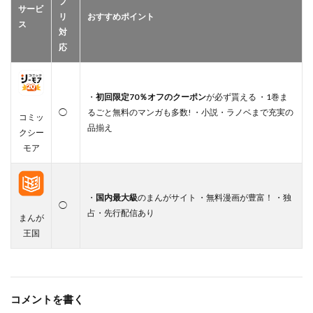
プ
サービ
リ
おすすめポイント
ス
対
応
・
初回限定70％オフのクーポン
が必ず貰える ・1巻ま
◯
るごと無料のマンガも多数! ・小説・ラノベまで充実の
コミッ
品揃え
クシー
モア
・
国内最大級
のまんがサイト ・無料漫画が豊富！ ・独
◯
占・先行配信あり
まんが
王国
コメントを書く