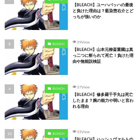
【BLEACH】ユーハバッハの最後
と負けた理由は？藍染惣右介とど
っちが強いのか
39View
BLEACH
【BLEACH】山本元柳斎重國は真
っ二つに斬られて死亡！負けた理
由や無能説検証
37View
BLEACH
【BLEACH】修多羅千手丸は死亡
したまま？腕の能力や弱いと言わ
れる理由
33View
BLEACH
【BLEACH】ハッシュヴァルトの