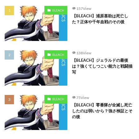
157View
BLEACH
【BLEACH】浦原喜助は死亡し
た？正体や千年血戦のその後
138View
BLEACH
【BLEACH】ジェラルドの最後
は？強くてしつこい能力と戦闘描
写
75View
BLEACH
【BLEACH】零番隊が全滅し死亡
したのは弱いから？強さ検証とそ
の後