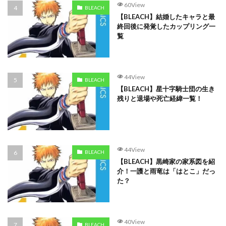
60View
BLEACH
【BLEACH】結婚したキャラと最
終回後に発覚したカップリング一
覧
44View
BLEACH
【BLEACH】星十字騎士団の生き
残りと退場や死亡経緯一覧！
44View
BLEACH
【BLEACH】黒崎家の家系図を紹
介！一護と雨竜は「はとこ」だっ
た？
40View
BLEACH