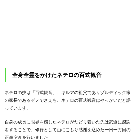
と護
衛軍
2.1.1
貧者の
薔薇(ミ
ニチュ
アロー
ズ)とは
2.1.2
貧者の
薔薇が
全身全霊をかけたネテロの百式観音
及ぼし
た影響
2.2
ネテロの技は「百式観音」、キルアの祖父でありゾルディック家
手段
の家長であるゼノでさえも、ネテロの百式観音はやっかいだと語
を選
っています。
ばず
に勝
利を
自身の成長に限界を感じたネテロがたどり着いた先は武道に感謝
手に
をすることで、修行として山にこもり感謝を込めた一日一万回の
した
正拳突きを行いました。
人間