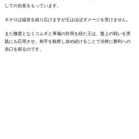
に訪
しての自覚をもっています。
れた
心境
の変
ネテロは猛攻を繰り広げますが王はほぼダメージを受けません。
化
2
また幾度となくコムギと軍儀の対局を経た王は、盤上の戦いを実
ネテ
践にも応用させ、相手を観察し攻め続けることで冷静に勝利への
ロの
糸口を探るのです。
秘策
「貧
弱の
薔薇
(ミニ
チュ
アロ
ー
ズ)」
2.1
兵器
によ
り命
を落
とし
た王