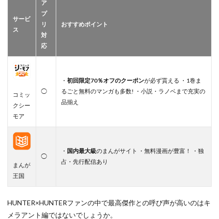
ア
プ
サービ
リ
おすすめポイント
ス
対
応
・
初回限定70％オフのクーポン
が必ず貰える ・1巻ま
◯
るごと無料のマンガも多数! ・小説・ラノベまで充実の
コミッ
品揃え
クシー
モア
・
国内最大級
のまんがサイト ・無料漫画が豊富！ ・独
◯
占・先行配信あり
まんが
王国
HUNTER×HUNTERファンの中で最高傑作との呼び声が高いのはキ
メラアント編ではないでしょうか。