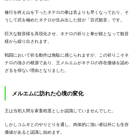
の残
酷さ
修行を終え山を下ったネテロの拳は音よりも早くなっており、そ
3
うして武を極めたネテロが生み出した技が「百式観音」です。
キメ
ラア
巨大な観音様を具現化させ、ネテロの祈りと拳が鏡となって観音
ント
様から繰り出されます。
編の
何が
凄い
戦闘において祈る動作は無駄に感じられますが、この祈りこそネ
の
テロの強さの根源であり、王メルエムがネテロの存在価値を認め
か？
のま
ざるを得ない理由となりました。
とめ
メルエムに訪れた心境の変化
王は当初人間を家畜程度としか認識していませんでした。
しかしコムギとのやりとりを通し、肉体的に強い者以外にも生存
価値があると認識し始めます。