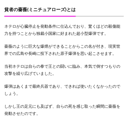
貧者の薔薇(ミニチュアローズ)とは
ネテロが心臓停止を発動条件に仕込んでおり、驚くほどの殺傷能
力を持つことから独裁小国家に好まれた超小型爆弾です。
薔薇のように巨大な爆煙ができることからこの名が付き、現実世
界での広島や長崎に投下された原子爆弾を思い起こさせます。
当初ネテロは自らの拳で王との闘いに臨み、本気で倒すつもりの
攻撃を繰り広げていました。
爆弾はあくまで最終兵器であり、できれば使いたくなかったので
しょう。
しかし王の足元にも及ばず、自らの死を感じ取った瞬間に薔薇を
発動させたのです。