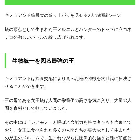
ネテ
ロの
戦い
キメラアント編最大の盛り上がりを見せる2人の戦闘シーン。
1.1
蟻の頂点として生まれた王メルエムとハンターのトップに立つネ
生物
統一
テロの激しいバトルが繰り広げられます。
を図
る最
強の
王
生物統一を図る最強の王
1.2
全身
キメラアントは摂食交配により食べた種の特徴を次世代に反映さ
全霊
をか
せることができます。
けた
ネテ
王の母である女王蟻は人間の栄養価の高さを気に入り、大量の人
ロの
百式
間を食料として欲していました。
観音
その中には「レアモノ」と呼ばれ念能力を持つ者たちも含まれて
1.3
メル
おり、女王に食べられた多くの人間たちの集大成として生まれた
エム
のが王のメルエムで、生まれながらに圧倒的な強さと種の頂点と