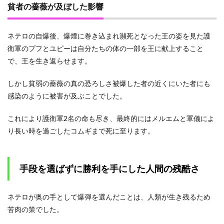
貧者の薔薇が及ぼした影響
ネテロの自爆後、爆煙に巻き込まれ瀕死となった王の姿を見た護
衛軍のプフとユピーは自分たちの体の一部を王に献上すること
で、王を生き返らせます。
しかし貧弱の薔薇の真の恐ろしさ被爆した者の近くにいた者にも
感染のように被害が及ぶことでした。
これにより護衛軍2名の命も尽き、最終的にはメルエムと軍儀によ
り長い時を過ごしたコムギまで死に至ります。
手段を選ばずに勝利を手にした人間の残酷さ
ネテロが奥の手として爆弾を選んだことは、人類が生き残るため
苦肉の策でした。