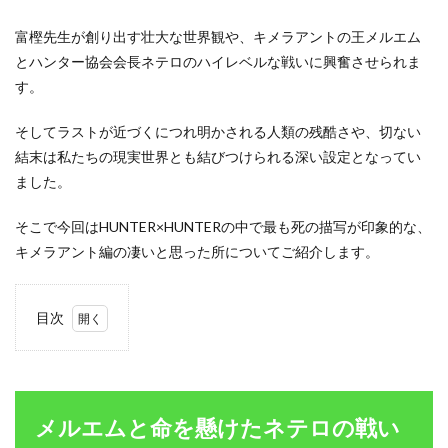
富樫先生が創り出す壮大な世界観や、キメラアントの王メルエム
とハンター協会会長ネテロのハイレベルな戦いに興奮させられま
す。
そしてラストが近づくにつれ明かされる人類の残酷さや、切ない
結末は私たちの現実世界とも結びつけられる深い設定となってい
ました。
そこで今回はHUNTER×HUNTERの中で最も死の描写が印象的な、
キメラアント編の凄いと思った所についてご紹介します。
目次
1
メル
エム
と命
を懸
メルエムと命を懸けたネテロの戦い
けた