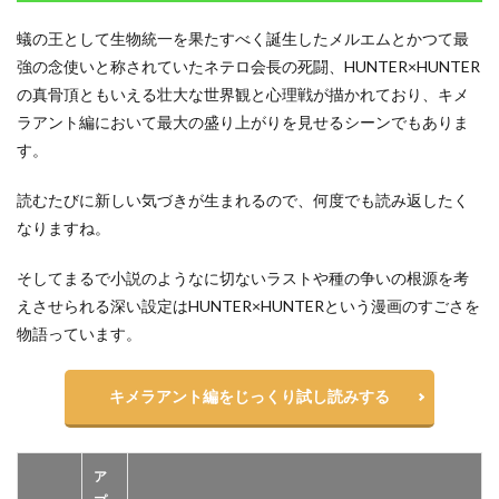
蟻の王として生物統一を果たすべく誕生したメルエムとかつて最
強の念使いと称されていたネテロ会長の死闘、HUNTER×HUNTER
の真骨頂ともいえる壮大な世界観と心理戦が描かれており、キメ
ラアント編において最大の盛り上がりを見せるシーンでもありま
す。
読むたびに新しい気づきが生まれるので、何度でも読み返したく
なりますね。
そしてまるで小説のようなに切ないラストや種の争いの根源を考
えさせられる深い設定はHUNTER×HUNTERという漫画のすごさを
物語っています。
キメラアント編をじっくり試し読みする
ア