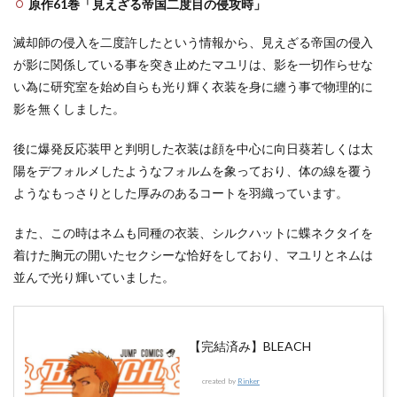
原作61巻「見えざる帝国二度目の侵攻時」
3
涅マ
ユリ
滅却師の侵入を二度許したという情報から、見えざる帝国の侵入
のク
が影に関係している事を突き止めたマユリは、影を一切作らせな
ズエ
い為に研究室を始め自らも光り輝く衣装を身に纏う事で物理的に
ピソ
ード
影を無くしました。
3選
3.1
後に爆発反応装甲と判明した衣装は顔を中心に向日葵若しくは太
護廷
陽をデフォルメしたようなフォルムを象っており、体の線を覆う
隊士
ようなもっさりとした厚みのあるコートを羽織っています。
を爆
弾に
して
また、この時はネムも同種の衣装、シルクハットに蝶ネクタイを
爆殺
着けた胸元の開いたセクシーな恰好をしており、マユリとネムは
3.2
並んで光り輝いていました。
重傷
の涅
ネム
に暴
【完結済み】BLEACH
行
3.3
created by
Rinker