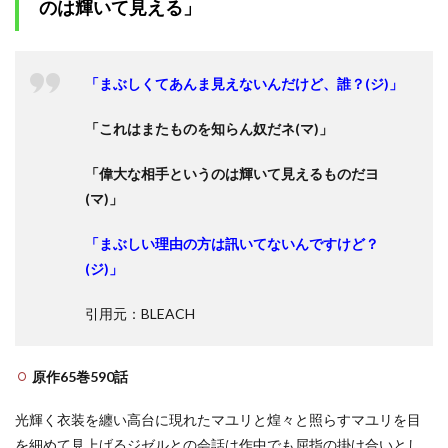
のは輝いて見える」
「まぶしくてあんま見えないんだけど、誰？(ジ)」
「これはまたものを知らん奴だネ(マ)」
「偉大な相手というのは輝いて見えるものだヨ
(マ)」
「まぶしい理由の方は訊いてないんですけど？
(ジ)」
引用元：BLEACH
原作65巻590話
光輝く衣装を纏い高台に現れたマユリと煌々と照らすマユリを目
を細めて見上げるジゼルとの会話は作中でも屈指の掛け合いとし