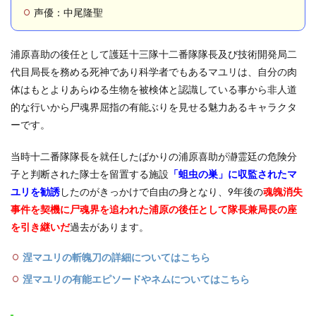
抜な
声優：中尾隆聖
衣装
とメ
イク
浦原喜助の後任として護廷十三隊十二番隊隊長及び技術開発局二
の変
遷
代目局長を務める死神であり科学者でもあるマユリは、自分の肉
体はもとよりあらゆる生物を被検体と認識している事から非人道
1.2.1
的な行いから尸魂界屈指の有能ぶりを見せる魅力あるキャラクタ
尸魂界
編初登
ーです。
場時の
衣装と
当時十二番隊隊長を就任したばかりの浦原喜助が瀞霊廷の危険分
メイク
子と判断された隊士を留置する施設
「蛆虫の巣」に収監されたマ
1.2.2
ユリを勧誘
したのがきっかけで自由の身となり、9年後の
魂魄消失
破面偏
のマユ
事件を契機に尸魂界を追われた浦原の後任として隊長兼局長の座
リはツ
を引き継いだ
過去があります。
タンカ
ーメン
涅マユリの斬魄刀の詳細についてはこちら
風？
涅マユリの有能エピソードやネムについてはこちら
1.2.3
110年
前のマ