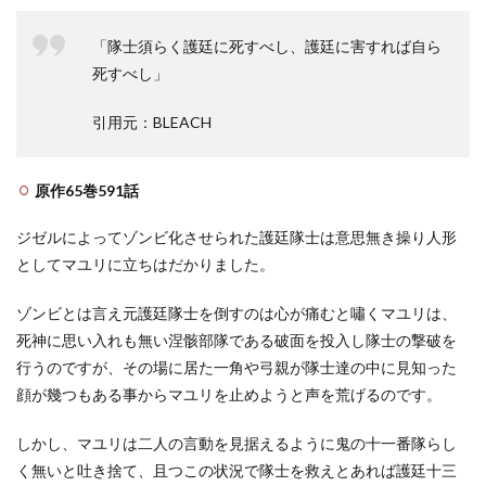
「隊士須らく護廷に死すべし、護廷に害すれば自ら
死すべし」
引用元：BLEACH
原作65巻591話
ジゼルによってゾンビ化させられた護廷隊士は意思無き操り人形
としてマユリに立ちはだかりました。
ゾンビとは言え元護廷隊士を倒すのは心が痛むと嘯くマユリは、
死神に思い入れも無い涅骸部隊である破面を投入し隊士の撃破を
行うのですが、その場に居た一角や弓親が隊士達の中に見知った
顔が幾つもある事からマユリを止めようと声を荒げるのです。
しかし、マユリは二人の言動を見据えるように鬼の十一番隊らし
く無いと吐き捨て、且つこの状況で隊士を救えとあれば護廷十三