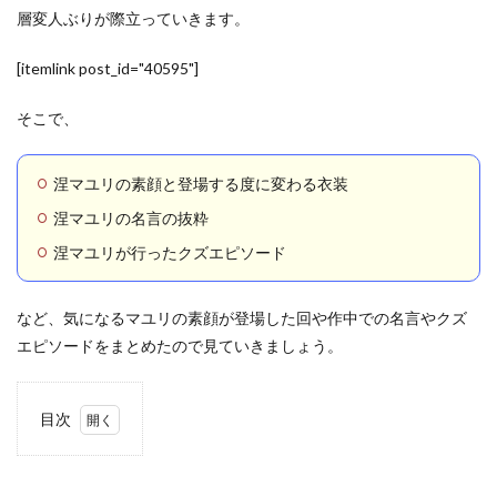
層変人ぶりが際立っていきます。
[itemlink post_id="40595"]
そこで、
涅マユリの素顔と登場する度に変わる衣装
涅マユリの名言の抜粋
涅マユリが行ったクズエピソード
など、気になるマユリの素顔が登場した回や作中での名言やクズ
エピソードをまとめたので見ていきましょう。
目次
1
涅マ
ユリ