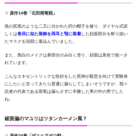
嫌よ
う」
原作14巻「石田雨竜戦」
2.2
燕の尻尾のような二又に分かれた鍔の帽子を被り、ダイヤル式若
完璧
な生
しくは
巻貝に似た装飾を両耳と顎に装着
した顔面部分を斬り抜い
命と
たマスクを頭部に着込んでいました。
宣っ
たザ
エル
また、黒白のメイクは鼻部分のみ白く塗り、顔面は黒色で統一さ
アポ
れています。
ロに
対し
「私
こんなエキセントリックな恰好をした死神が殺意を向けて実験体
は完
にしたいと言ってきたら普通に漏らしてしまいそうですが、我々
璧を
読者の代表である雨竜は漏らさずに辛勝した男の中の男でした
嫌悪
す
ね。
る」
2.3
破面偏のマユリはツタンカーメン風？
マユ
リと
ジゼ
ルの
原作34巻「ザエルアポロ戦」