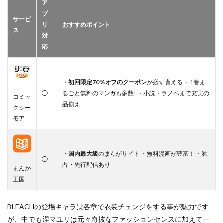
ア
プ
サービ
リ
おすすめポイント
ス
対
応
・
初回限定70％オフのクーポン
が必ず貰える ・1巻ま
◯
るごと無料のマンガも多数! ・小説・ラノベまで充実の
コミッ
品揃え
クシー
モア
・
国内最大級
のまんがサイト ・無料漫画が豊富！ ・独
◯
占・先行配信あり
まんが
王国
BLEACHの登場キャラは各章で衣装チェンジをする事が魅力です
が、中でも涅マユリは元々奇抜なファッションセンスに加えて一