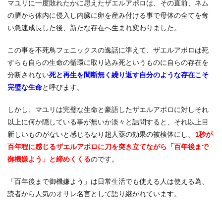
マユリに一度敗れたかに思えたザエルアポロは、その直前、ネム
の臍から体内に侵入し内臓に卵を産み付ける事で母体の全てを奪
い急速成長した後、新たな存在へ生まれ変わりました。
この事を不死鳥フェニックスの逸話に準えて、ザエルアポロは死
すらも自らの生命の循環に取り込み死というものに自らの存在を
分断されない
死と再生を間断無く繰り返す自分のような存在こそ
完璧な生命
と呼びます。
しかし、マユリは完璧な生命と豪語したザエルアポロに対しそれ
以上に何か隠している事が無いか淡々と詰問すると、それ以上目
新しいものがないと感じるなり超人薬の効果の被検体にし、
1秒が
百年程に感じるザエルアポロに刀を突き立てながら「百年後まで
御機嫌よう」と締めくくる
のです。
「百年後まで御機嫌よう」は日常生活でも使える人は使える為、
読者から人気のオサレ名言として語り継がれています。