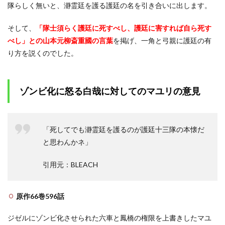
隊らしく無いと、瀞霊廷を護る護廷の名を引き合いに出します。
そして、
「隊士須らく護廷に死すべし、護廷に害すれば自ら死す
べし」との山本元柳斎重國の言葉
を掲げ、一角と弓親に護廷の有
り方を説くのでした。
ゾンビ化に怒る白哉に対してのマユリの意見
「死してでも瀞霊廷を護るのが護廷十三隊の本懐だ
と思わんかネ」
引用元：BLEACH
原作66巻596話
ジゼルにゾンビ化させられた六車と鳳橋の権限を上書きしたマユ