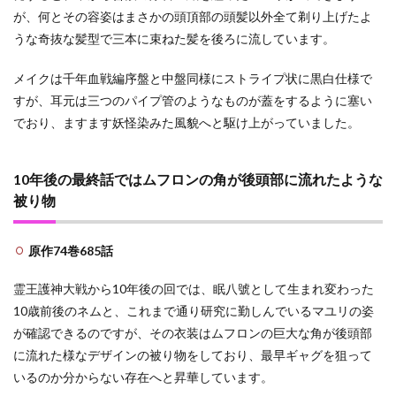
が、何とその容姿はまさかの頭頂部の頭髪以外全て剃り上げたよ
うな奇抜な髪型で三本に束ねた髪を後ろに流しています。
メイクは千年血戦編序盤と中盤同様にストライプ状に黒白仕様で
すが、耳元は三つのパイプ管のようなものが蓋をするように塞い
でおり、ますます妖怪染みた風貌へと駆け上がっていました。
10年後の最終話ではムフロンの角が後頭部に流れたような
被り物
原作74巻685話
霊王護神大戦から10年後の回では、眠八號として生まれ変わった
10歳前後のネムと、これまで通り研究に勤しんでいるマユリの姿
が確認できるのですが、その衣装はムフロンの巨大な角が後頭部
に流れた様なデザインの被り物をしており、最早ギャグを狙って
いるのか分からない存在へと昇華しています。