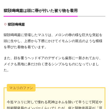
獄頣鳴鳴篇は頭に蔕が付いた被り物を着用
獄頣鳴鳴篇
獄頣鳴鳴篇に登場したマユリは、メロンの蔕の様な巨大な突起を
頭に生やし、上襟から下襟にかけてイモムシの斑点のような模様
を帯びた着物を着ています。
また、顔を覆うヘッドギアのデザインも歯形に一新されており、
メイクも黒地に鼻だけ白く塗るシンプルなものになっていまし
た。
マユリのファン
今迄マユリに対して憧れる死神はネムを除いて辛うじて阿近や
技術開発局のメンバーくらいでしたが、何と阿散井苺花が「涅