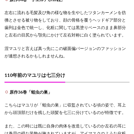
会話
での
左右に流れる毛髪及び角の様な物を生やしたツタンカーメンを彷
「偉
彿とさせる被り物をしており、顔の骨格を覆うヘッドギア部分と
大な
相手
歯列は金色で統一し、化粧に関しては黒塗りベースのまま鼻部分
とい
と左右の目尻から顎先にかけて左右対称に白く塗られています。
うの
は輝
いて
涅マユリと言えば真っ先にこの破面偏バージョンのファッション
見え
が連想されるかもしれませんね。
る」
2.4
ジゼ
110年前のマユリは七三分け
ルに
ゾン
ビさ
原作36巻「蛆虫の巣」
れた
隊士
こちらはマユリが「蛆虫の巣」に収監されている頃の姿で、耳上
を殺
戮際
から頭頂部だけを残した頭髪を七三に分けているのが特徴です。
に述
べた
また、この時には既に自身の肉体を改造しているのか左右の耳に
セリ
フ
は巻貝の様な装飾が施されていますが、アイマスクのような化粧