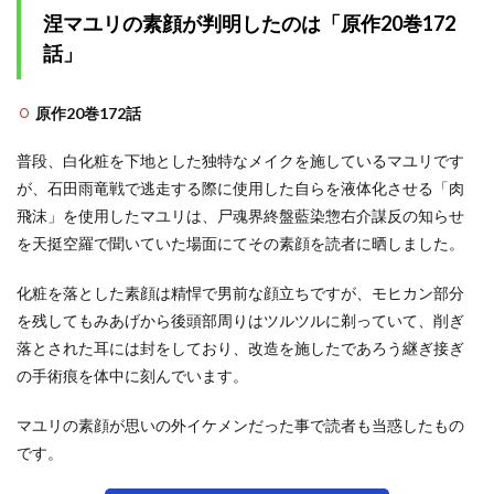
ユリは
涅マユリの素顔が判明したのは「原作20巻172
七三分
け
話」
1.2.4
千年血
原作20巻172話
戦編序
盤は顎
普段、白化粧を下地とした独特なメイクを施しているマユリです
に二又
に反り
が、石田雨竜戦で逃走する際に使用した自らを液体化させる「肉
返った
飛沫」を使用したマユリは、尸魂界終盤藍染惣右介謀反の知らせ
棘があ
る
を天挺空羅で聞いていた場面にてその素顔を読者に晒しました。
1.2.5
化粧を落とした素顔は精悍で男前な顔立ちですが、モヒカン部分
千年血
戦編中
を残してもみあげから後頭部周りはツルツルに剃っていて、削ぎ
盤は全
落とされた耳には封をしており、改造を施したであろう継ぎ接ぎ
身が光
の手術痕を体中に刻んでいます。
ってい
る発光
人間
マユリの素顔が思いの外イケメンだった事で読者も当惑したもの
です。
1.2.6
千年血