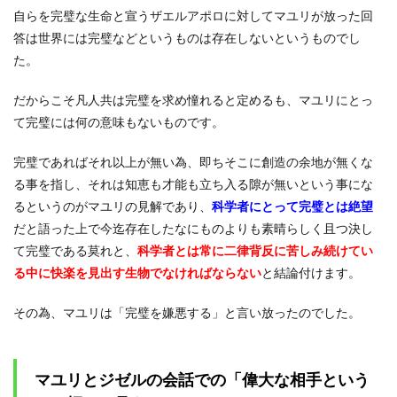
自らを完璧な生命と宣うザエルアポロに対してマユリが放った回
答は世界には完璧などというものは存在しないというものでし
た。
だからこそ凡人共は完璧を求め憧れると定めるも、マユリにとっ
て完璧には何の意味もないものです。
完璧であればそれ以上が無い為、即ちそこに創造の余地が無くな
る事を指し、それは知恵も才能も立ち入る隙が無いという事にな
るというのがマユリの見解であり、
科学者にとって完璧とは絶望
だと語った上で今迄存在したなにものよりも素晴らしく且つ決し
て完璧である莫れと、
科学者とは常に二律背反に苦しみ続けてい
る中に快楽を見出す生物でなければならない
と結論付けます。
その為、マユリは「完璧を嫌悪する」と言い放ったのでした。
マユリとジゼルの会話での「偉大な相手という