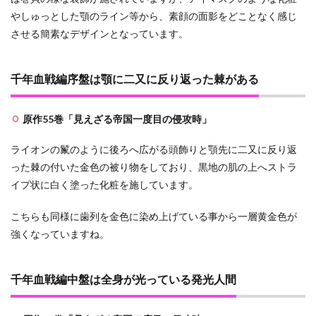
やしゅっとした顎のライン等から、素顔の面影をどことなく感じ
2.5
させる簡素なデザインとなっています。
ゾン
ビ化
に怒
る白
千年血戦編序盤は顎に二又に反り返った棘がある
哉に
対し
ての
原作55巻「見えざる帝国一度目の侵攻時」
マユ
リの
意見
ライオンの鬣のように後ろへ広がる頭飾りと顎先に二又に反り返
った棘の付いた金色の被り物をしており、黒地の肌の上へストラ
2.6
イプ状に白く塗った化粧を施しています。
尸魂
界の
宿業
こちらも同様に歯列を金色に染め上げている事から一層黄金色が
が潰
強くなっていますね。
える
様を
見届
けた
千年血戦編中盤は全身が光っている発光人間
マユ
リ