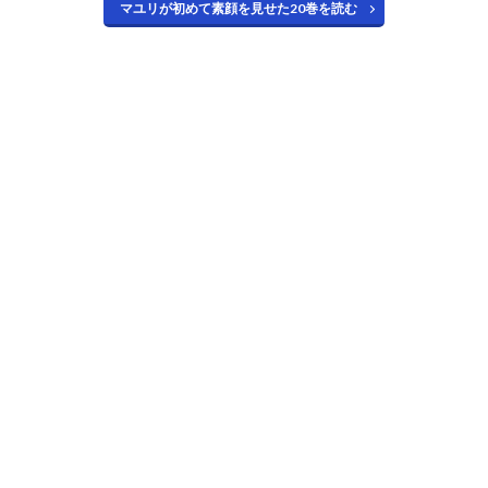
戦編後
マユリが初めて素顔を見せた20巻を読む
期は頭
髪を三
つに束
ねた前
衛的な
髪型
1.2.7
10年後
の最終
話では
ムフロ
ンの角
が後頭
部に流
れたよ
うな被
り物
1.2.8
獄頣鳴
鳴篇は
頭に蔕
が付い
た被り