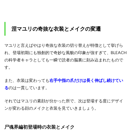
物を着
用
2
涅マ
涅マユリの奇抜な衣装とメイクの変遷
ユリ
のオ
サレ
マユリと言えばやはり奇抜な衣装の切り替えが特徴として挙げら
な名
言6
れ、登場初期にも独創的で奇妙な風貌の印象が強すぎて、BLEACH
選
の科学者キャラとしても一瞬で読者の脳裏に刻み込まれたもので
2.1
す。
超人
薬を
また、衣装は変わっても
右手中指の爪だけは長く伸ばし続けてい
投薬
る
のは一貫しています。
した
ザエ
ルア
それではマユリの素顔が分かった所で、次は登場する度にデザイ
ポロ
ンが変わる顔のメイクと衣装を見ていきましょう。
に
「百
年後
まで
尸魂界編初登場時の衣装とメイク
御機