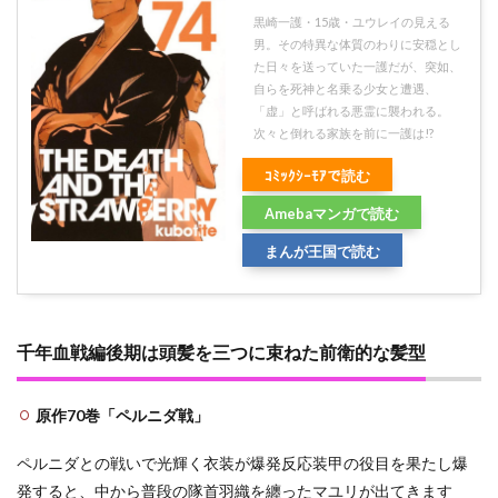
石田
黒崎一護・15歳・ユウレイの見える
宗弦
や滅
男。その特異な体質のわりに安穏とし
却師
た日々を送っていた一護だが、突如、
にし
自らを死神と名乗る少女と遭遇、
た非
「虚」と呼ばれる悪霊に襲われる。
道な
次々と倒れる家族を前に一護は!?
人体
実験
ｺﾐｯｸｼｰﾓｱで読む
4
Amebaマンガで読む
涅マ
ユリ
まんが王国で読む
の素
顔と
クズ
エピ
ソー
千年血戦編後期は頭髪を三つに束ねた前衛的な髪型
ドの
まと
め
原作70巻「ペルニダ戦」
ペルニダとの戦いで光輝く衣装が爆発反応装甲の役目を果たし爆
発すると、中から普段の隊首羽織を纏ったマユリが出てきます