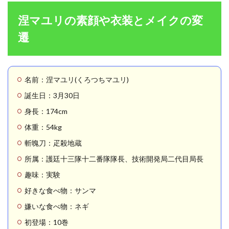
の素
顔や
涅マユリの素顔や衣装とメイクの変
衣装
とメ
遷
イク
の変
遷
1.1
名前：涅マユリ(くろつちマユリ)
涅マ
誕生日：3月30日
ユリ
の素
身長：174cm
顔が
判明
体重：54kg
した
斬魄刀：疋殺地蔵
のは
「原
所属：護廷十三隊十二番隊隊長、技術開発局二代目局長
作20
巻172
趣味：実験
話」
好きな食べ物：サンマ
1.2
嫌いな食べ物：ネギ
涅マ
ユリ
初登場：10巻
の奇