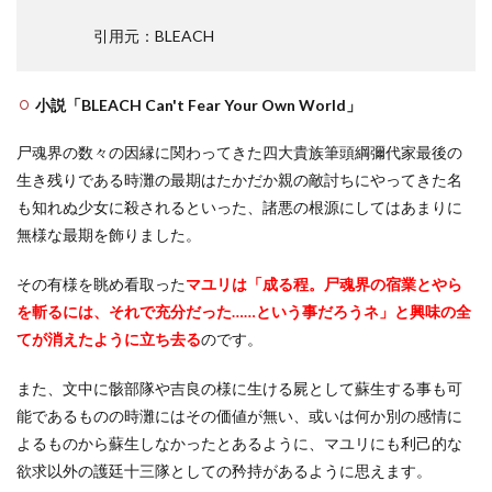
引用元：BLEACH
小説「BLEACH Can't Fear Your Own World」
尸魂界の数々の因縁に関わってきた四大貴族筆頭綱彌代家最後の
生き残りである時灘の最期はたかだか親の敵討ちにやってきた名
も知れぬ少女に殺されるといった、諸悪の根源にしてはあまりに
無様な最期を飾りました。
その有様を眺め看取った
マユリは「成る程。尸魂界の宿業とやら
を斬るには、それで充分だった……という事だろうネ」と興味の全
てが消えたように立ち去る
のです。
また、文中に骸部隊や吉良の様に生ける屍として蘇生する事も可
能であるものの時灘にはその価値が無い、或いは何か別の感情に
よるものから蘇生しなかったとあるように、マユリにも利己的な
欲求以外の護廷十三隊としての矜持があるように思えます。