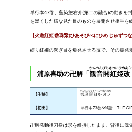
道の
実力
単行本47巻、藍染惣右介(第二の融合)の動き
2.4
を黒くした様な見た目のものを展開させ相手を
浦原
喜助
【火遊紅姫 数珠繋(ひあそびべにひめ じゅずつな
は鬼
道を
開発
縛り紅姫の繋ぎ目を爆発させる技で、その爆発
して
藍染
惣右
かんのんびらきべにひめあら
浦原喜助の卍解「
観音開紅姫改
介を
封印
2.5
かんのんびらきべにひめあらため
【卍解】
観音開紅姫改メ
浦原
喜助
【初出】
単行本73巻664話「THE GI
は鬼
道を
アレ
卍解発動後刀身は形を維持したまま、背後に傀
ンジ