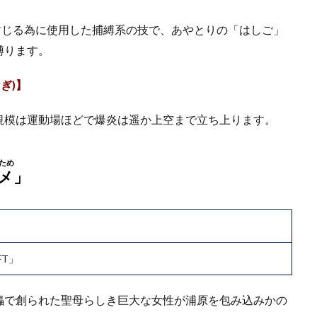
を封じる為に使用した捕縛系の技で、あやとりの「はしご」
縛ります。
ぎ)】
規模は運動場ほどで爆炎は遥か上空まで立ち上ります。
ため
メ
」
FT」
儡で創られた聖母らしき巨大な女性が浦原を包み込みかの