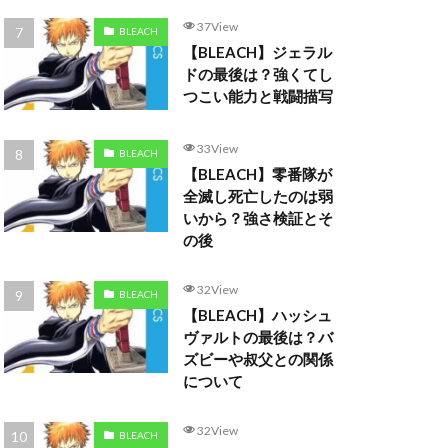
37View
BLEACH
【BLEACH】ジェラル
ドの最後は？強くてし
つこい能力と戦闘描写
33View
BLEACH
【BLEACH】零番隊が
全滅し死亡したのは弱
いから？強さ検証とそ
の後
32View
BLEACH
【BLEACH】ハッシュ
ヴァルトの最後は？バ
ズビーや叔父との関係
について
32View
BLEACH