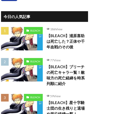
今日の人気記事
186View
BLEACH
【BLEACH】浦原喜助
は死亡した？正体や千
年血戦のその後
77View
BLEACH
【BLEACH】ブリーチ
の死亡キャラ一覧！敵
味方の死亡経緯を時系
列順に紹介
59View
BLEACH
【BLEACH】星十字騎
士団の生き残りと退場
や死亡経緯一覧！