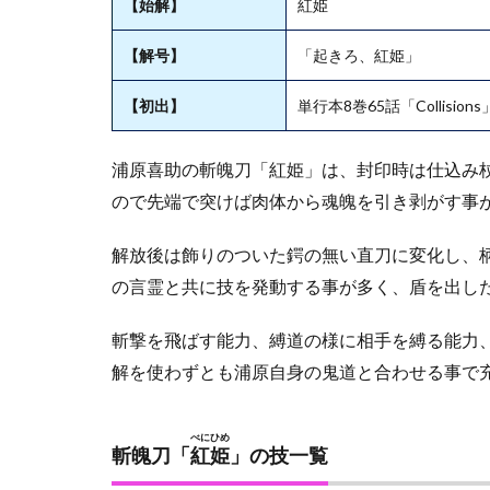
【始解】
紅姫
改メ
かん
【解号】
「起きろ、紅姫」
のん
びら
【初出】
単行本8巻65話「Collisions
きべ
にひ
めあ
浦原喜助の斬魄刀「紅姫」は、封印時は仕込み
らた
め」
ので先端で突けば肉体から魂魄を引き剥がす事
2
解放後は飾りのついた鍔の無い直刀に変化し、柄
浦
の言霊と共に技を発動する事が多く、盾を出し
原
喜
助
斬撃を飛ばす能力、縛道の様に相手を縛る能力
の
解を使わずとも浦原自身の鬼道と合わせる事で
強
さ
2.1
べにひめ
斬魄刀「
紅姫
」の技一覧
浦原
は未