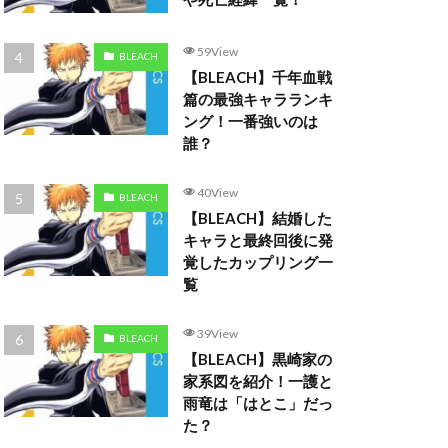
59View
BLEACH
【BLEACH】千年血戦
篇の最強キャラランキ
ング！一番強いのは
誰？
40View
BLEACH
【BLEACH】結婚した
キャラと最終回後に発
覚したカップリング一
覧
39View
BLEACH
【BLEACH】黒崎家の
家系図を紹介！一護と
雨竜は「はとこ」だっ
た？