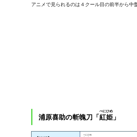
の斬
アニメで見られるのは４クール目の前半から中
魄刀
「紅
姫べ
にひ
め」
1.1.1
斬魄刀
「紅姫
べにひ
め」の
技一覧
1.2
浦原
喜助
の卍
べにひめ
浦原喜助の斬魄刀「
解
紅姫
」
「観
音開
紅姫
べにひめ