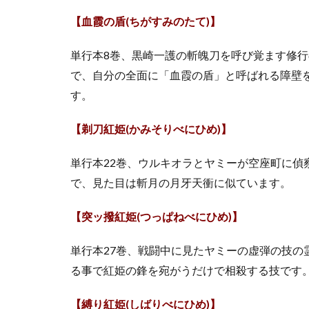
知数
【血霞の盾(ちがすみのたて)】
の
「手
単行本8巻、黒崎一護の斬魄刀を呼び覚ます修
段」
を持
で、自分の全面に「血霞の盾」と呼ばれる障壁
つ特
す。
記戦
力
【剃刀紅姫(かみそりべにひめ)】
2.2
元隠
単行本22巻、ウルキオラとヤミーが空座町に偵
密機
で、見た目は斬月の月牙天衝に似ています。
動の
素の
戦闘
【突ッ撥紅姫(つっぱねべにひめ)】
力
単行本27巻、戦闘中に見たヤミーの虚弾の技の
2.3
浦原
る事で紅姫の鋒を宛がうだけで相殺する技です
喜助
の鬼
【縛り紅姫(しばりべにひめ)】