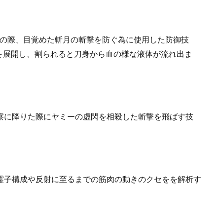
行の際、目覚めた斬月の斬撃を防ぐ為に使用した防御技
を展開し、割られると刀身から血の様な液体が流れ出ま
察に降りた際にヤミーの虚閃を相殺した斬撃を飛ばす技
霊子構成や反射に至るまでの筋肉の動きのクセをを解析す
。