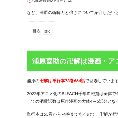
など、浦原の斬魄刀と強さについて紹介したい
目次
1
浦原
喜助
の卍
浦原喜助の卍解は漫画・ア
解は
漫
画・
アニ
浦原の
卍解は単行本73巻664話
で登場していま
メの
何
2022年アニメ化のBLEACH千年血戦篇は全
話？
しての消費話数は原作漫画の大体4～5話分とな
1.1
浦原
単行本は55巻から74巻まであるので、卍解が
喜助