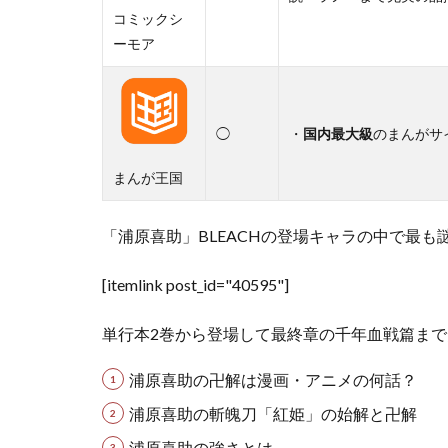
コミックシ
ーモア
◯
・
国内最大級
のまんがサ
まんが王国
「浦原喜助」BLEACHの登場キャラの中で最も
[itemlink post_id="40595"]
単行本2巻から登場して最終章の千年血戦篇ま
浦原喜助の卍解は漫画・アニメの何話？
浦原喜助の斬魄刀「紅姫」の始解と卍解
浦原喜助の強さとは