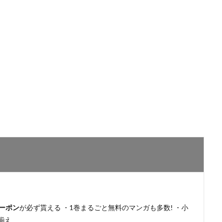
ーポン
が必ず貰える ・1巻まるごと無料のマンガも多数! ・小
揃え