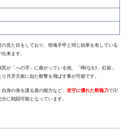
」
杖の見た目をしており、悟魂手甲と同じ効果を有している
が出来ます。
尻が「への字」に曲がっている他、「啼(な)け、紅姫」
たり月牙天衝に似た斬撃を飛ばす事が可能です。
、自身の身を護る盾の能力など、
攻守に優れた斬魄刀
で卍
充分に戦闘可能となっています。