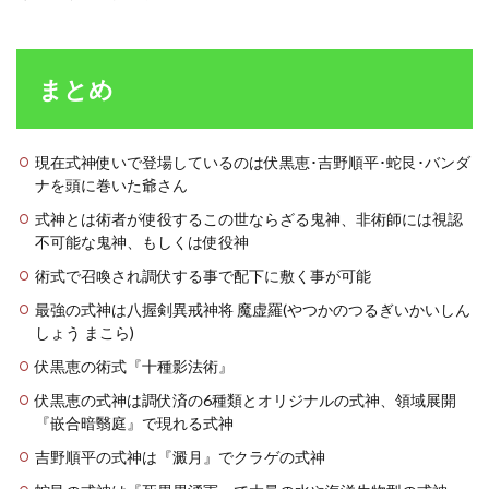
まとめ
現在式神使いで登場しているのは伏黒恵･吉野順平･蛇艮･バンダ
ナを頭に巻いた爺さん
式神とは術者が使役するこの世ならざる鬼神、非術師には視認
不可能な鬼神、もしくは使役神
術式で召喚され調伏する事で配下に敷く事が可能
最強の式神は八握剣異戒神将 魔虚羅(やつかのつるぎいかいしん
しょう まこら)
伏黒恵の術式『十種影法術』
伏黒恵の式神は調伏済の6種類とオリジナルの式神、領域展開
『嵌合暗翳庭』で現れる式神
吉野順平の式神は『澱月』でクラゲの式神