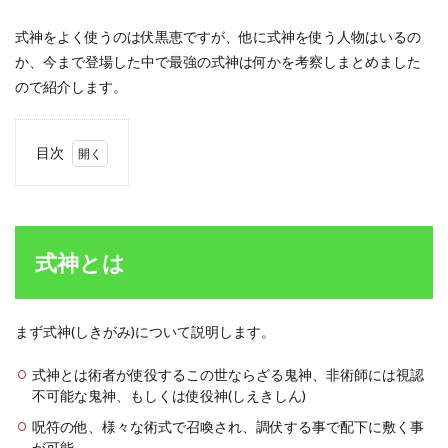
式神をよく使うのは伏黒恵ですが、他に式神を使う人物はいるの
か、今まで登場した中で最強の式神は何かを考察しまとめました
ので紹介します。
目次
1
式神
とは
1.1
式神とは
式神
使い
の年
齢・
まず式神(しきがみ)について説明します。
誕生
日・
式神とは術者が使役するこの世ならざる鬼神、非術師には視認
身長
不可能な鬼神、もしくは使役神(しえきしん)
1.1.1
呪符の他、様々な術式で召喚され、調伏する事で配下に敷く事
伏黒恵
の年
が可能