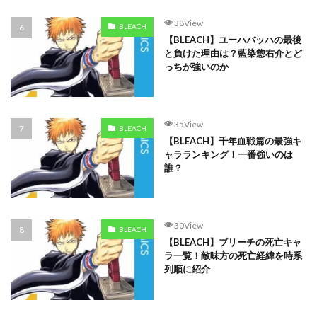
38View
BLEACH
【BLEACH】ユーハバッハの最後
と負けた理由は？藍染惣右介とど
っちが強いのか
35View
BLEACH
【BLEACH】千年血戦篇の最強キ
ャラランキング！一番強いのは
誰？
30View
BLEACH
【BLEACH】ブリーチの死亡キャ
ラ一覧！敵味方の死亡経緯を時系
列順に紹介