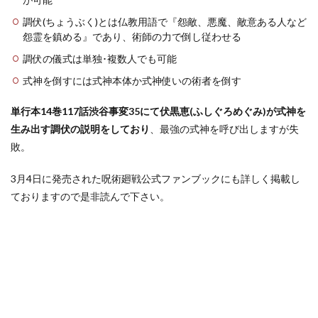
齢・誕
調伏(ちょうぶく)とは仏教用語で『怨敵、悪魔、敵意ある人など
生日・
怨霊を鎮める』であり、術師の力で倒し従わせる
身長
調伏の儀式は単独･複数人でも可能
1.1.2
蛇艮(だ
式神を倒すには式神本体か式神使いの術者を倒す
ごん)
1.1.3
単行本14巻117話渋谷事変35にて伏黒恵(ふしぐろめぐみ)が式神を
吉野順
生み出す調伏の説明をしており
、最強の式神を呼び出しますが失
平の年
敗。
齢・誕
生日・
身長
3月4日に発売された呪術廻戦公式ファンブックにも詳しく掲載し
ておりますので是非読んで下さい。
1.1.4
バンダ
ナを頭
に巻い
ている
爺さん
2
呪術
廻戦