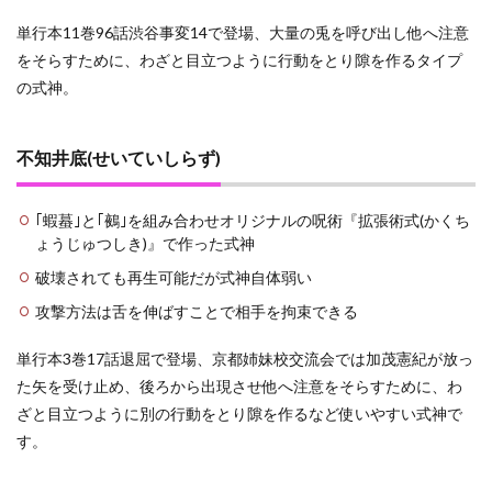
単行本11巻96話渋谷事変14で登場、大量の兎を呼び出し他へ注意
をそらすために、わざと目立つように行動をとり隙を作るタイプ
の式神。
不知井底(せいていしらず)
｢蝦蟇｣と｢鵺｣を組み合わせオリジナルの呪術『拡張術式(かくち
ょうじゅつしき)』で作った式神
破壊されても再生可能だが式神自体弱い
攻撃方法は舌を伸ばすことで相手を拘束できる
単行本3巻17話退屈で登場、京都姉妹校交流会では加茂憲紀が放っ
た矢を受け止め、後ろから出現させ他へ注意をそらすために、わ
ざと目立つように別の行動をとり隙を作るなど使いやすい式神で
す。