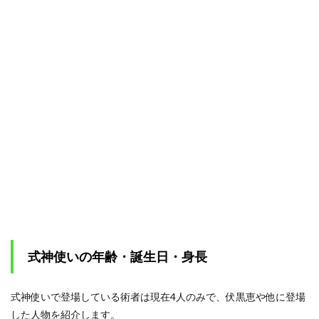
にお
いて
最強
の式
神
3
呪術
廻戦
に登
場す
るそ
の他
の式
神一
覧
3.1
伏黒
恵の
式神使いの年齢・誕生日・身長
式神
3.1.1
式神使いで登場している術者は現在4人のみで、伏黒恵や他に登場
玉犬(ぎ
ょくけ
した人物を紹介します。