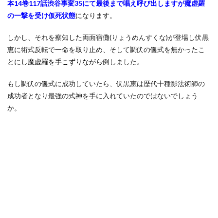
本14巻117話渋谷事変35にて最後まで唱え呼び出しますが魔虚羅
の一撃を受け仮死状態
になります。
しかし、それを察知した両面宿儺(りょうめんすくな)が登場し伏黒
恵に術式反転で一命を取り止め、そして調伏の儀式を無かったこ
とにし
魔虚羅を手こずりながら
倒しました。
もし調伏の儀式に成功していたら、伏黒恵は歴代十種影法術師の
成功者となり最強の式神を手に入れていたのではないでしょう
か。