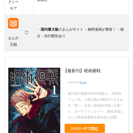
クシー
モア
・
国内最大級
のまんがサイト ・無料漫画が豊富！ ・独
◯
占・先行配信あり
まんが
王国
【最新刊】呪術廻戦
created by
Rinker
累計発行部数6,000万部超え。2020年
アニメ化。人間の負の感情から生まれ
る「呪い」を祓う呪術師の闘いを描い
た、ダークファンタジー。普段目隠し
をした呪術師最強五条先生が話題。
ｺﾐｯｸｼｰﾓｱで読む