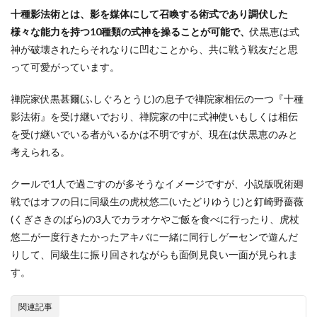
脱兎(だ
十種影法術とは、影を媒体にして召喚する術式であり調伏した
っと)
様々な能力を持つ10種類の式神を操ることが可能で、
伏黒恵は式
3.1.8
神が破壊されたらそれなりに凹むことから、共に戦う戦友だと思
不知井
って可愛がっています。
底(せい
ていし
らず)
禅院家伏黒甚爾(ふしぐろとうじ)の息子で禅院家相伝の一つ『十種
影法術』を受け継いでおり、禅院家の中に式神使いもしくは相伝
3.1.9
を受け継いでいる者がいるかは不明ですが、現在は伏黒恵のみと
領域展
開『嵌
考えられる。
合暗翳
庭』(が
クールで1人で過ごすのが多そうなイメージですが、小説版呪術廻
んごう
あんえ
戦ではオフの日に同級生の虎杖悠二(いたどりゆうじ)と釘崎野薔薇
いてい)
(くぎさきのばら)の3人でカラオケやご飯を食べに行ったり、虎杖
3.2
悠二が一度行きたかったアキバに一緒に同行しゲーセンで遊んだ
吉野
りして、同級生に振り回されながらも面倒見良い一面が見られま
順平
す。
の式
神
澱月
関連記事
(おり