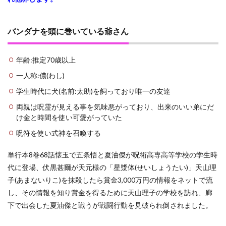
バンダナを頭に巻いている爺さん
年齢:推定70歳以上
一人称:儂(わし)
学生時代に犬(名前:太助)を飼っており唯一の友達
両親は呪霊が見える事を気味悪がっており、出来のいい弟にだ
け金と時間を使い可愛がっていた
呪符を使い式神を召喚する
単行本8巻68話懐玉で五条悟と夏油傑が呪術高専高等学校の学生時
代に登場、伏黒甚爾が天元様の「星漿体(せいしょうたい)」天山理
子(あまないりこ)を抹殺したら賞金3,000万円の情報をネットで流
し、その情報を知り賞金を得るために天山理子の学校を訪れ、廊
下で出会した夏油傑と戦うが戦闘行動を見破られ倒されました。