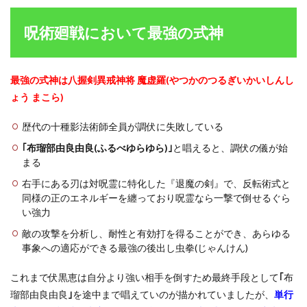
呪術廻戦において最強の式神
最強の式神は八握剣異戒神将 魔虚羅(やつかのつるぎいかいしんし
ょう まこら)
歴代の十種影法術師全員が調伏に失敗している
｢布瑠部由良由良(ふるべゆらゆら)｣
と唱えると、調伏の儀が始
まる
右手にある刃は対呪霊に特化した『退魔の剣』で、反転術式と
同様の正のエネルギーを纏っており呪霊なら一撃で倒せるぐら
い強力
敵の攻撃を分析し、耐性と有効打を得ることができ、あらゆる
事象への適応ができる最強の後出し虫拳(じゃんけん)
これまで伏黒恵は自分より強い相手を倒すため最終手段として
｢
布
瑠部由良由良
｣
を途中まで唱えていのが描かれていましたが、
単行