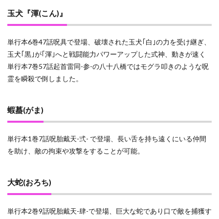
玉犬『渾(こん)』
単行本6巻47話呪具で登場、破壊された玉犬｢白｣の力を受け継ぎ、
玉犬｢黒｣が｢渾｣へと戦闘能力パワーアップした式神、動きが速く
単行本7巻57話起首雷同-参-の八十八橋ではモグラ叩きのような呪
霊を瞬殺で倒しました。
蝦蟇(がま)
単行本1巻7話呪胎戴天-弍- で登場、長い舌を持ち遠くにいる仲間
を助け、敵の拘束や攻撃をすることが可能。
大蛇(おろち)
単行本2巻9話呪胎戴天-肆-で登場、巨大な蛇であり口で敵を捕獲す