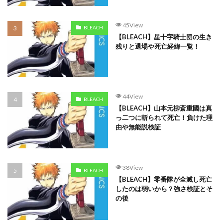
45View
BLEACH
【BLEACH】星十字騎士団の生き
残りと退場や死亡経緯一覧！
44View
BLEACH
【BLEACH】山本元柳斎重國は真
っ二つに斬られて死亡！負けた理
由や無能説検証
38View
BLEACH
【BLEACH】零番隊が全滅し死亡
したのは弱いから？強さ検証とそ
の後