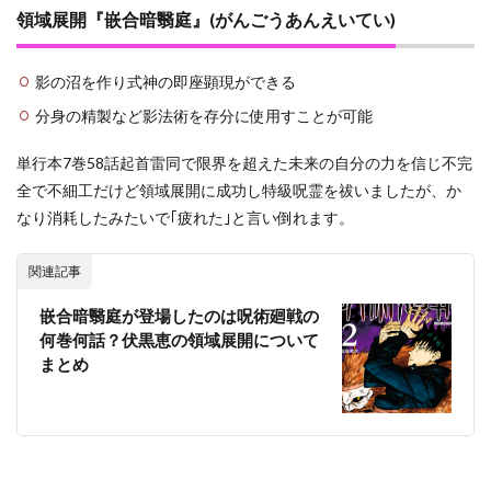
領域展開『嵌合暗翳庭』(がんごうあんえいてい)
影の沼を作り式神の即座顕現ができる
分身の精製など影法術を存分に使用すことが可能
単行本7巻58話起首雷同で限界を超えた未来の自分の力を信じ不完
全で不細工だけど領域展開に成功し特級呪霊を祓いましたが、か
なり消耗したみたいで｢疲れた｣と言い倒れます。
関連記事
嵌合暗翳庭が登場したのは呪術廻戦の
何巻何話？伏黒恵の領域展開について
まとめ