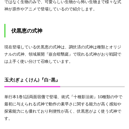
ではなく生物のみで、可愛らしい生物から怖い生物まで様々な式
神が原作やアニメで登場しているので紹介します。
伏黒恵の式神
現在登場している伏黒恵の式神は、調伏済の式神は種類とオリジ
ナルの式神、領域展開『嵌合暗翳庭』で現れる式神がおり戦闘で
は上手く使い分けて召喚しています。
玉犬(ぎょくけん)『白･黒』
単行本1巻1話両面宿儺で登場、術式『十種影法術』10種類の中で
最初に与えられる式神で動作の素早さに関する能力が高く感知や
探索能力にも優れており利便性が高く、伏黒恵がよく使う式神で
す。