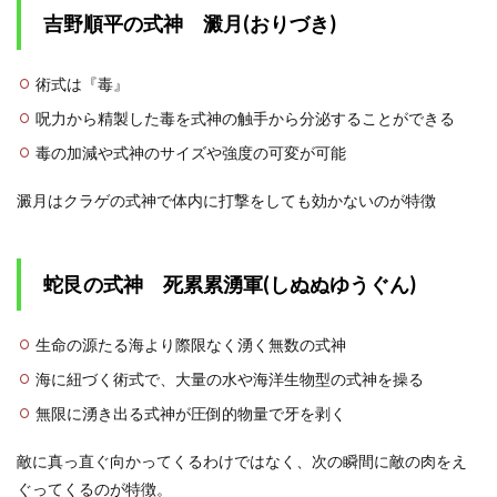
吉野順平の式神
澱月(おりづき)
術式は『毒』
呪力から精製した毒を式神の触手から分泌することができる
毒の加減や式神のサイズや強度の可変が可能
澱月はクラゲの式神で体内に打撃をしても効かないのが特徴
蛇艮の式神 死累累湧軍(しぬぬゆうぐん)
生命の源たる海より際限なく湧く無数の式神
海に紐づく術式で、大量の水や海洋生物型の式神を操る
無限に湧き出る式神が圧倒的物量で牙を剥く
敵に真っ直ぐ向かってくるわけではなく、次の瞬間に敵の肉をえ
ぐってくるのが特徴。