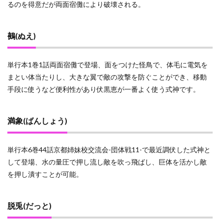
るのを得意だが両面宿儺により破壊される。
鵺(ぬえ)
単行本1巻1話両面宿儺で登場、面をつけた怪鳥で、体毛に電気を
まとい体当たりし、大きな翼で敵の攻撃を防ぐことができ、移動
手段に使うなど便利性があり伏黒恵が一番よく使う式神です。
満象(ばんしょう)
単行本6巻44話京都姉妹校交流会-団体戦11-で最近調伏した式神と
して登場、水の量圧で押し流し敵を吹っ飛ばし、巨体を活かし敵
を押し潰すことが可能。
脱兎(だっと)