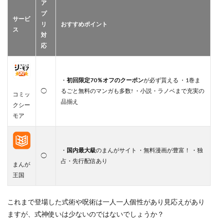
ア
プ
サービ
リ
おすすめポイント
ス
対
応
・
初回限定70％オフのクーポン
が必ず貰える ・1巻ま
◯
るごと無料のマンガも多数! ・小説・ラノベまで充実の
コミッ
品揃え
クシー
モア
・
国内最大級
のまんがサイト ・無料漫画が豊富！ ・独
◯
占・先行配信あり
まんが
王国
これまで登場した式術や呪術は一人一人個性があり見応えがあり
ますが、式神使いは少ないのではないでしょうか？