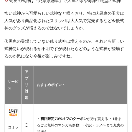
蛇艮の式神は『死累累湧軍』で大量の水や海洋生物型の式神
怖い式神から可愛らしい式神など様々おり、特に伏黒恵の玉犬は
人気があり商品化されたスリッパは大人気で完売するなど今後式
神のグッズが増えるのではないでしょうか。
伏黒恵の登場していない残り式神は増えるのか、それとも新しい
式神使いが現れるか不明ですが現れたらどのような式神が登場す
るのか気になり今後が楽しみですね。
ア
プ
サービ
リ
おすすめポイント
ス
対
応
・
初回限定70％オフのクーポン
が必ず貰える ・1巻ま
◯
るごと無料のマンガも多数! ・小説・ラノベまで充実の
コミッ
品揃え