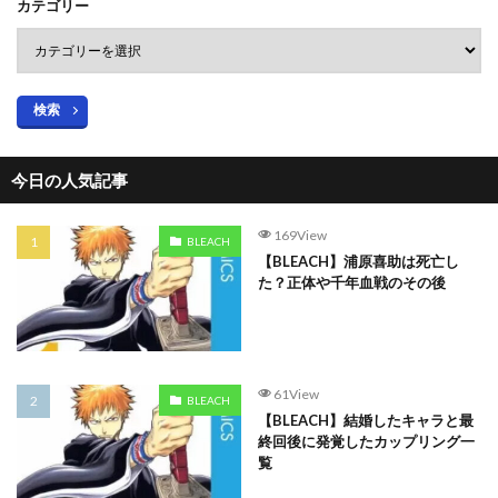
カテゴリー
検索
今日の人気記事
169View
BLEACH
【BLEACH】浦原喜助は死亡し
た？正体や千年血戦のその後
61View
BLEACH
【BLEACH】結婚したキャラと最
終回後に発覚したカップリング一
覧