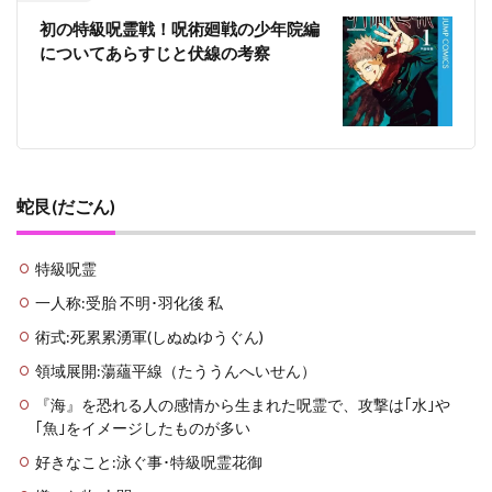
づき)
初の特級呪霊戦！呪術廻戦の少年院編
3.3
についてあらすじと伏線の考察
蛇艮
の式
神
死累
累湧
軍(し
ぬぬ
蛇艮(だごん)
ゆう
ぐん)
4
特級呪霊
まと
一人称:受胎 不明･羽化後 私
め
術式:死累累湧軍(しぬぬゆうぐん)
領域展開:蕩蘊平線（たううんへいせん）
『海』を恐れる人の感情から生まれた呪霊で、攻撃は｢水｣や
｢魚｣をイメージしたものが多い
好きなこと:泳ぐ事･特級呪霊花御