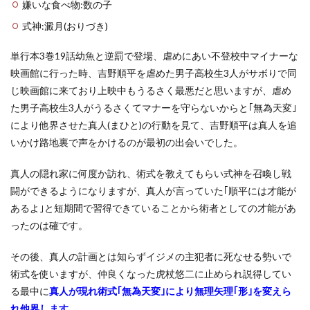
嫌いな食べ物:数の子
式神:澱月(おりづき)
単行本3巻19話幼魚と逆罰で登場、虐めにあい不登校中マイナーな
映画館に行った時、吉野順平を虐めた男子高校生3人がサボりで同
じ映画館に来ており上映中もうるさく最悪だと思いますが、虐め
た男子高校生3人がうるさくてマナーを守らないからと｢無為天変｣
により他界させた真人(まひと)の行動を見て、吉野順平は真人を追
いかけ路地裏で声をかけるのが最初の出会いでした。
真人の隠れ家に何度か訪れ、術式を教えてもらい式神を召喚し戦
闘ができるようになりますが、真人が言っていた｢順平には才能が
あるよ｣と短期間で習得できていることから術者としての才能があ
ったのは確です。
その後、真人の計画とは知らずイジメの主犯者に死なせる勢いで
術式を使いますが、仲良くなった虎杖悠二に止められ説得してい
る最中に
真人が現れ術式｢無為天変｣により無理矢理｢形｣を変えら
れ他界します。