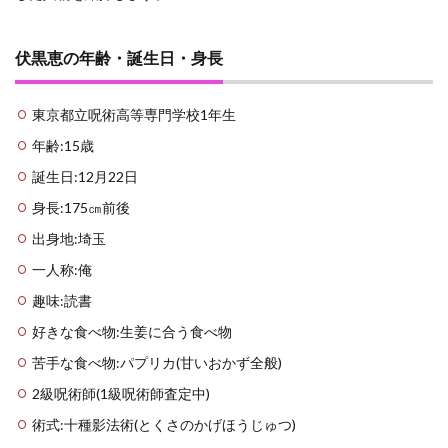
ん)
『白･
黒』
伏黒恵の年齢・誕生日・身長
3.1.2
玉犬
『渾(こ
東京都立呪術高等専門学校1年生
ん)』
年齢:15歳
3.1.3
誕生日:12月22日
蝦蟇(が
ま)
身長:175㎝前後
3.1.4
出身地:埼玉
大蛇(お
一人称:俺
ろち)
趣味:読書
3.1.5
鵺(ぬえ)
好きな食べ物:生姜に合う食べ物
3.1.6
苦手な食べ物:パプリカ(甘いおかず全般)
満象(ば
んしょ
2級呪術師(1級呪術師査定中)
う)
術式:十種影法術(とくさのかげほうじゅつ)
3.1.7