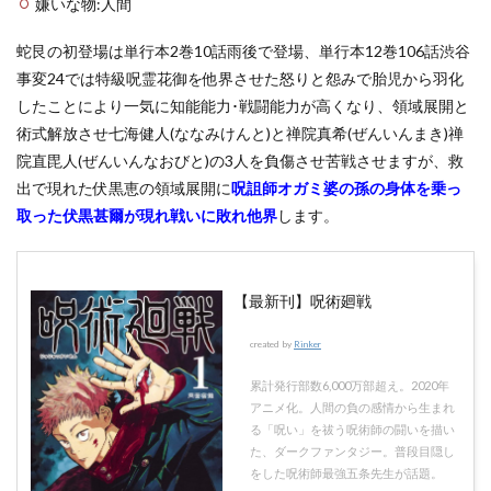
嫌いな物:人間
蛇艮の初登場は単行本2巻10話雨後で登場、単行本12巻106話渋谷
事変24では特級呪霊花御を他界させた怒りと怨みで胎児から羽化
したことにより一気に知能能力･戦闘能力が高くなり、領域展開と
術式解放させ七海健人(ななみけんと)と禅院真希(ぜんいんまき)禅
院直毘人(ぜんいんなおびと)の3人を負傷させ苦戦させますが、救
出で現れた伏黒恵の領域展開に
呪詛師オガミ婆の孫の身体を乗っ
取った伏黒甚爾が現れ戦いに敗れ他界
します。
【最新刊】呪術廻戦
created by
Rinker
累計発行部数6,000万部超え。2020年
アニメ化。人間の負の感情から生まれ
る「呪い」を祓う呪術師の闘いを描い
た、ダークファンタジー。普段目隠し
をした呪術師最強五条先生が話題。