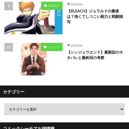
28View
BLEACH
【BLEACH】ジェラルドの最後
は？強くてしつこい能力と戦闘描
写
26View
コミック
【シンジュウエンド】最新話のネ
タバレと最終回の考察
カテゴリー
コミックシーモアお得情報