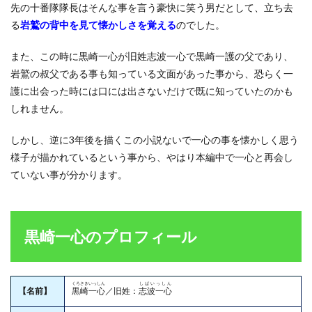
先の十番隊隊長はそんな事を言う豪快に笑う男だとして、立ち去
る
岩鷲の背中を見て懐かしさを覚える
のでした。
また、この時に黒崎一心が旧姓志波一心で黒崎一護の父であり、
岩鷲の叔父である事も知っている文面があった事から、恐らく一
護に出会った時には口には出さないだけで既に知っていたのかも
しれません。
しかし、逆に3年後を描くこの小説ないで一心の事を懐かしく思う
様子が描かれているという事から、やはり本編中で一心と再会し
ていない事が分かります。
黒崎一心のプロフィール
くろさきいっしん
しばいっしん
【名前】
黒崎一心
／旧姓：
志波一心