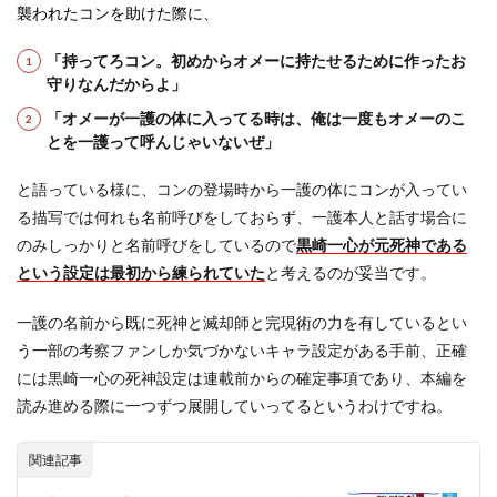
襲われたコンを助けた際に、
「持ってろコン。初めからオメーに持たせるために作ったお
守りなんだからよ」
「オメーが一護の体に入ってる時は、俺は一度もオメーのこ
とを一護って呼んじゃいないぜ」
と語っている様に、コンの登場時から一護の体にコンが入ってい
る描写では何れも名前呼びをしておらず、一護本人と話す場合に
のみしっかりと名前呼びをしているので
黒崎一心が元死神である
という設定は最初から練られていた
と考えるのが妥当です。
一護の名前から既に死神と滅却師と完現術の力を有しているとい
う一部の考察ファンしか気づかないキャラ設定がある手前、正確
には黒崎一心の死神設定は連載前からの確定事項であり、本編を
読み進める際に一つずつ展開していってるというわけですね。
関連記事