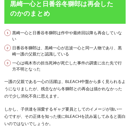
黒崎一心と日番谷冬獅郎は再会した
のかのまとめ
黒崎一心と日番谷冬獅郎は作中や最終回以降も再会していな
い
日番谷冬獅郎は、黒崎一心が志波一心と同一人物であり、黒
崎一護の父親だと認識している
一心は鳴木市の担当死神が死亡した事件の調査に出た先で行
方不明となった
一護の父親である一心の活躍は、BLEACH中盤から多く見られるよ
うになりましたが、残念ながら冬獅郎との再会は描かれなかった
ので少し消化不良に思えます。
しかし、子供達を溺愛するギャグ要員としてのイメージが強い一
心ですが、その正体を知った後にBLEACHを読み返してみると面白
いのではないでしょうか。