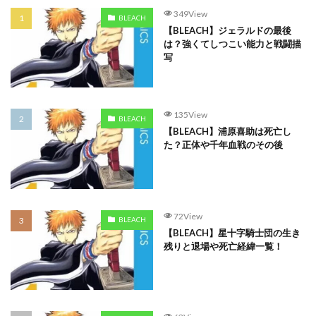
349View
BLEACH
【BLEACH】ジェラルドの最後
は？強くてしつこい能力と戦闘描
写
135View
BLEACH
【BLEACH】浦原喜助は死亡し
た？正体や千年血戦のその後
72View
BLEACH
【BLEACH】星十字騎士団の生き
残りと退場や死亡経緯一覧！