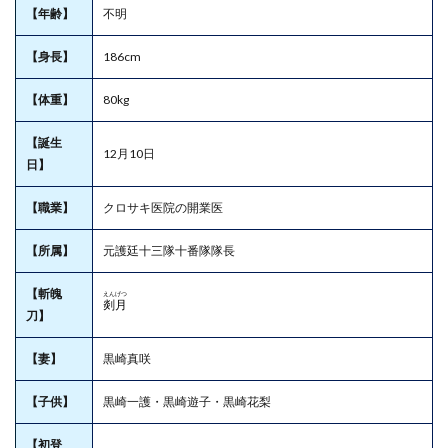
【年齢】
不明
【身長】
186cm
【体重】
80kg
【誕生
12月10日
日】
【職業】
クロサキ医院の開業医
【所属】
元護廷十三隊十番隊隊長
【斬魄
えんげつ
剡月
刀】
【妻】
黒崎真咲
【子供】
黒崎一護・黒崎遊子・黒崎花梨
【初登