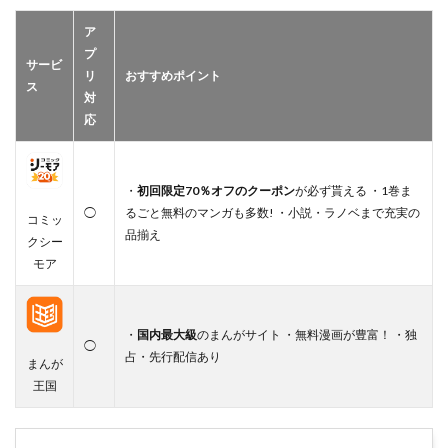
ア
プ
サービ
リ
おすすめポイント
ス
対
応
・
初回限定70％オフのクーポン
が必ず貰える ・1巻ま
◯
るごと無料のマンガも多数! ・小説・ラノベまで充実の
コミッ
品揃え
クシー
モア
・
国内最大級
のまんがサイト ・無料漫画が豊富！ ・独
◯
占・先行配信あり
まんが
王国