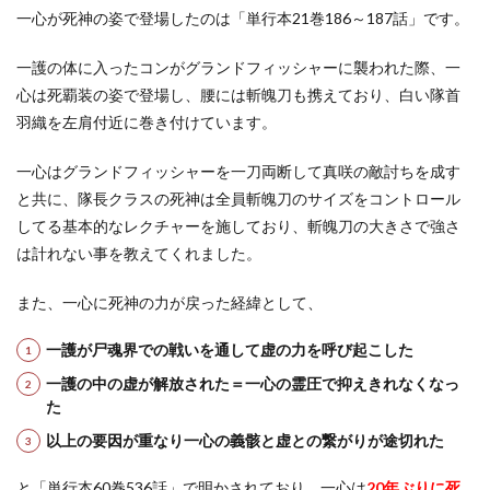
一心が死神の姿で登場したのは「単行本21巻186～187話」です。
一護の体に入ったコンがグランドフィッシャーに襲われた際、一
心は死覇装の姿で登場し、腰には斬魄刀も携えており、白い隊首
羽織を左肩付近に巻き付けています。
一心はグランドフィッシャーを一刀両断して真咲の敵討ちを成す
と共に、隊長クラスの死神は全員斬魄刀のサイズをコントロール
してる基本的なレクチャーを施しており、斬魄刀の大きさで強さ
は計れない事を教えてくれました。
また、一心に死神の力が戻った経緯として、
一護が尸魂界での戦いを通して虚の力を呼び起こした
一護の中の虚が解放された＝一心の霊圧で抑えきれなくなっ
た
以上の要因が重なり一心の義骸と虚との繋がりが途切れた
と「単行本60巻536話」で明かされており、一心は
20年ぶりに死