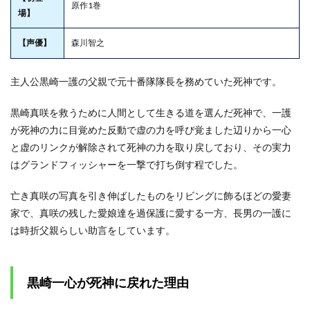
原作1巻
場】
【声優】
森川智之
主人公黒崎一護の父親で元十番隊隊長を務めていた死神です。
黒崎真咲を救うために人間として生きる道を選んだ死神で、一護
が死神の力に目覚めた反動で虚の力を呼び覚ました辺りから一心
と虚のリンクが解除されて死神の力を取り戻しており、その実力
はグランドフィッシャーを一撃で打ち倒す程でした。
亡き真咲の写真を引き伸ばしたものをリビングに飾るほどの愛妻
家で、真咲の残した愛娘達を過保護に愛する一方、長男の一護に
は時折父親らしい助言をしています。
黒崎一心が死神に戻れた理由