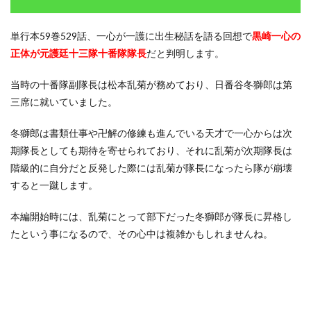
郎の
関係
と再
単行本59巻529話、一心が一護に出生秘話を語る回想で
黒崎一心の
会
正体が元護廷十三隊十番隊隊長
だと判明します。
1.1
冬獅
当時の十番隊副隊長は松本乱菊が務めており、日番谷冬獅郎は第
郎は
三席に就いていました。
一心
の実
力を
冬獅郎は書類仕事や卍解の修練も進んでいる天才で一心からは次
認め
期隊長としても期待を寄せられており、それに乱菊が次期隊長は
てい
る
階級的に自分だと反発した際には乱菊が隊長になったら隊が崩壊
すると一蹴します。
1.2
一心
と冬
本編開始時には、乱菊にとって部下だった冬獅郎が隊長に昇格し
獅郎
たという事になるので、その心中は複雑かもしれませんね。
は再
会し
たの
か
1.3