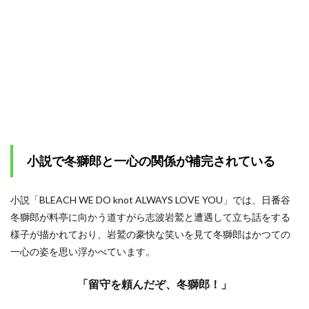
小説で冬獅郎と一心の関係が補完されている
小説「BLEACH WE DO knot ALWAYS LOVE YOU」では、日番谷
冬獅郎が料亭に向かう道すがら志波岩鷲と遭遇して立ち話をする
様子が描かれており、岩鷲の豪快な笑いを見て冬獅郎はかつての
一心の姿を思い浮かべています。
「留守を頼んだぞ、冬獅郎！」