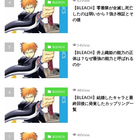
63View
BLEACH
【BLEACH】零番隊が全滅し死亡
したのは弱いから？強さ検証とそ
の後
54View
BLEACH
【BLEACH】井上織姫の能力の正
体は？なぜ最強の能力と呼ばれる
のか
48View
BLEACH
【BLEACH】結婚したキャラと最
終回後に発覚したカップリング一
覧
48View
BLEACH