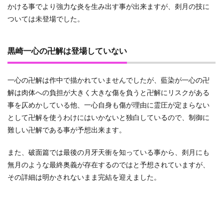
かける事でより強力な炎を生み出す事が出来ますが、剡月の技に
ついては未登場でした。
黒崎一心の卍解は登場していない
一心の卍解は作中で描かれていませんでしたが、藍染が一心の卍
解は肉体への負担が大きく大きな傷を負うと卍解にリスクがある
事を仄めかしている他、一心自身も傷が理由に霊圧が定まらない
として卍解を使うわけにはいかないと独白しているので、制御に
難しい卍解である事が予想出来ます。
また、破面篇では最後の月牙天衝を知っている事から、剡月にも
無月のような最終奥義が存在するのではと予想されていますが、
その詳細は明かされないまま完結を迎えました。