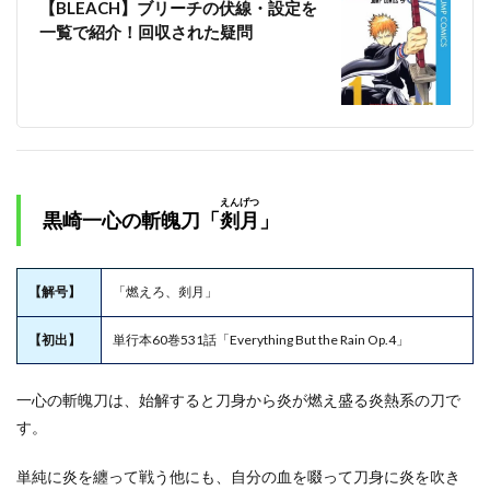
【BLEACH】ブリーチの伏線・設定を
一覧で紹介！回収された疑問
えんげつ
黒崎一心の斬魄刀「
剡月
」
【解号】
「燃えろ、剡月」
【初出】
単行本60巻531話「Everything But the Rain Op.4」
一心の斬魄刀は、始解すると刀身から炎が燃え盛る炎熱系の刀で
す。
単純に炎を纏って戦う他にも、自分の血を啜って刀身に炎を吹き