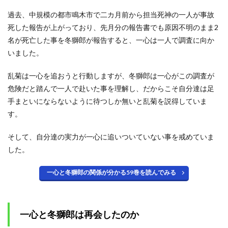
た理
由
過去、中規模の都市鳴木市で二カ月前から担当死神の一人が事故
2.2
死した報告が上がっており、先月分の報告書でも原因不明のまま2
黒崎
名が死亡した事を冬獅郎が報告すると、一心は一人で調査に向か
一心
いました。
が死
神だ
った
乱菊は一心を追おうと行動しますが、冬獅郎は一心がこの調査が
とい
危険だと踏んで一人で赴いた事を理解し、だからこそ自分達は足
う設
手まといにならないように待つしか無いと乱菊を説得していま
定は
後付
す。
けな
のか
そして、自分達の実力が一心に追いついていない事を戒めていま
2.3
した。
黒崎
一心
一心と冬獅郎の関係が分かる59巻を読んでみる
の斬
魄刀
「剡
月え
んげ
一心と冬獅郎は再会したのか
つ」