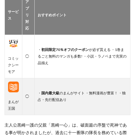
ア
プ
サービ
リ
おすすめポイント
ス
対
応
・
初回限定70％オフのクーポン
が必ず貰える ・1巻ま
◯
るごと無料のマンガも多数! ・小説・ラノベまで充実の
コミッ
品揃え
クシー
モア
・
国内最大級
のまんがサイト ・無料漫画が豊富！ ・独
◯
占・先行配信あり
まんが
王国
主人公黒崎一護の父親「黒崎一心」は、破面篇の序盤で死神であ
る事が明かされましたが、過去に十一番隊の隊長を務めている際