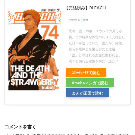
【完結済み】BLEACH
created by
Rinker
黒崎一護・15歳・ユウレイの見える
男。その特異な体質のわりに安穏とし
た日々を送っていた一護だが、突如、
自らを死神と名乗る少女と遭遇、
「虚」と呼ばれる悪霊に襲われる。
次々と倒れる家族を前に一護は!?
ｺﾐｯｸｼｰﾓｱで読む
Amebaマンガで読む
まんが王国で読む
コメントを書く