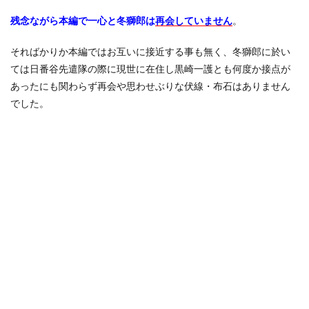
2.3.1
残念ながら本編で一心と冬獅郎は
再会していません
。
黒崎一
心の卍
解は登
そればかりか本編ではお互いに接近する事も無く、冬獅郎に於い
場して
ては日番谷先遣隊の際に現世に在住し黒崎一護とも何度か接点が
いない
あったにも関わらず再会や思わせぶりな伏線・布石はありません
3
でした。
黒崎
一心
と日
番谷
冬獅
郎は
再会
した
のか
のま
とめ