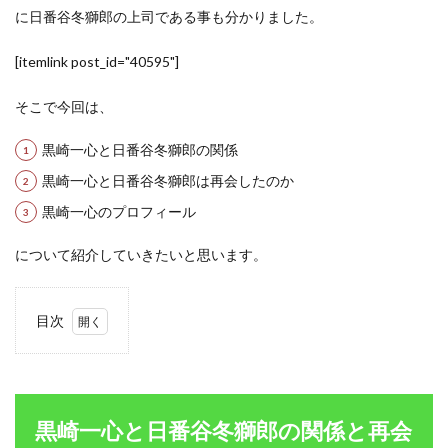
に日番谷冬獅郎の上司である事も分かりました。
[itemlink post_id="40595"]
そこで今回は、
黒崎一心と日番谷冬獅郎の関係
黒崎一心と日番谷冬獅郎は再会したのか
黒崎一心のプロフィール
について紹介していきたいと思います。
目次
1
黒崎
一心
と日
番谷
黒崎一心と日番谷冬獅郎の関係と再会
冬獅