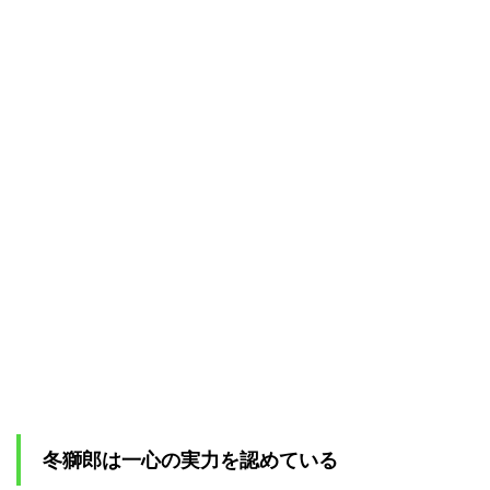
小説
で冬
獅郎
と一
心の
関係
が補
完さ
れて
いる
2
黒崎
一心
のプ
ロフ
ィー
ル
2.1
黒崎
一心
が死
神に
冬獅郎は一心の実力を認めている
戻れ