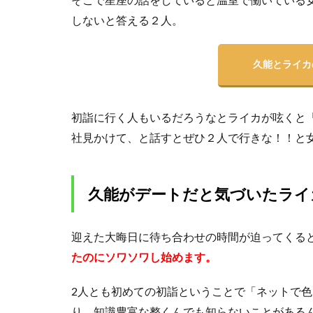
ラ
しないと答える２人。
イ
カ
が
久能とライカ
久
能
を
初詣に行く人もいるだろうなとライカが呟くと
焼
肉
社見かけて、と話すとぜひ２人で行きな！！と
デ
ー
ト
久能がデートだと気づいたライ
に
誘
う
迎えた大晦日に待ち合わせの時間が迫ってくる
2.1
たのにソワソワし始めます。
何か
を暗
2人とも初めての初詣ということで「ネットで
号で
伝え
り、知識豊富な整くんでも知らないことがある