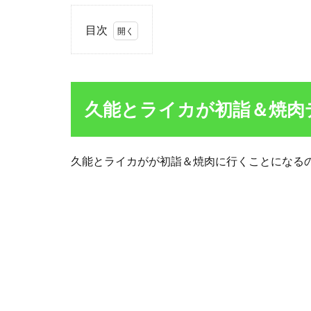
目次
1
久能
とラ
イカ
久能とライカが初詣＆焼肉
が初
詣＆
焼肉
デー
久能とライカがが初詣＆焼肉に行くことになる
トを
した
のは
何
話？
1.1
なぜ
久能
とラ
イカ