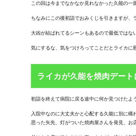
この回は今までなかなか見れなかった久能の一
暗号
で伝
ちなみにこの後初詣でおみくじを引きますが、
える
「た
すけ
大凶が結ばれてるシーンもあるので最低ではな
て」
2.4
気にするな、気をつけろってことだとライカに
ライ
カの
暗号
は？
ライカが久能を焼肉デート
3
久
能
初詣を終えて病院に戻る途中に何か見つけたよ
整
と
入院中なのに大丈夫かと心配する久能に別に構
ラ
思った矢先、灯がついた焼肉屋さんを発見、お
イ
カ
が