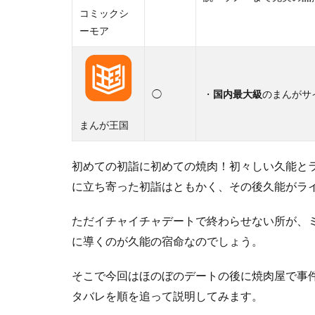
コミックシ
ーモア
◯
・
国内最大級
のまんがサ
まんが王国
初めての初詣に初めての焼肉！初々しい久能と
に立ち寄った初詣はともかく、その後久能がラ
ただイチャイチャデートで終わらせない所が、
に導くのが久能の宿命なのでしょう。
そこで今回はほのぼのデートの後に焼肉屋で事
タバレを順を追って説明してみます。