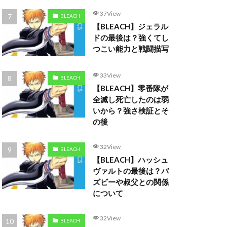
37View
BLEACH
【BLEACH】ジェラル
ドの最後は？強くてし
つこい能力と戦闘描写
33View
BLEACH
【BLEACH】零番隊が
全滅し死亡したのは弱
いから？強さ検証とそ
の後
32View
BLEACH
【BLEACH】ハッシュ
ヴァルトの最後は？バ
ズビーや叔父との関係
について
32View
BLEACH