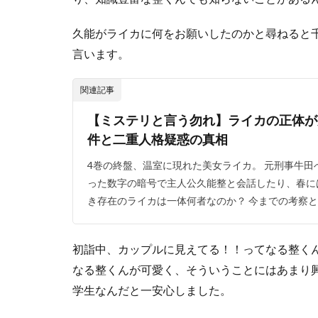
よう
と試
久能がライカに何をお願いしたのかと尋ねると
みる
言います。
娘
2.2
関連記事
サス
ペン
【ミステリと言う勿れ】ライカの正体が
スド
件と二重人格疑惑の真相
ラマ
の不
4巻の終盤、温室に現れた美女ライカ。 元刑事牛
思
った数字の暗号で主人公久能整と会話したり、春に
議？
事件
き存在のライカは一体何者なのか？ 今までの考察と最
解
決！
伝わ
初詣中、カップルに見えてる！！ってなる整く
って
なる整くんが可愛く、そういうことにはあまり
いた
暗号
学生なんだと一安心しました。
2.3