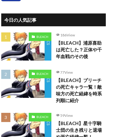
今日の人気記事
186View
BLEACH
【BLEACH】浦原喜助
は死亡した？正体や千
年血戦のその後
77View
BLEACH
【BLEACH】ブリーチ
の死亡キャラ一覧！敵
味方の死亡経緯を時系
列順に紹介
59View
BLEACH
【BLEACH】星十字騎
士団の生き残りと退場
や死亡経緯一覧！