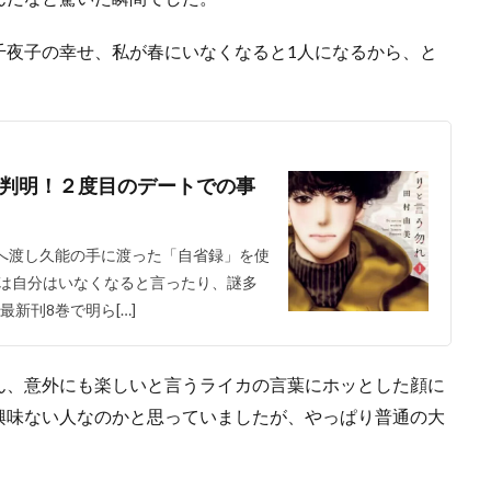
千夜子の幸せ、私が春にいなくなると1人になるから、と
判明！２度目のデートでの事
田へ渡し久能の手に渡った「自省録」を使
は自分はいなくなると言ったり、謎多
新刊8巻で明ら[…]
ん、意外にも楽しいと言うライカの言葉にホッとした顔に
興味ない人なのかと思っていましたが、やっぱり普通の大