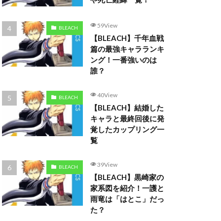
59View
BLEACH
【BLEACH】千年血戦
篇の最強キャラランキ
ング！一番強いのは
誰？
40View
BLEACH
【BLEACH】結婚した
キャラと最終回後に発
覚したカップリング一
覧
39View
BLEACH
【BLEACH】黒崎家の
家系図を紹介！一護と
雨竜は「はとこ」だっ
た？