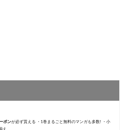
ーポン
が必ず貰える ・1巻まるごと無料のマンガも多数! ・小
揃え