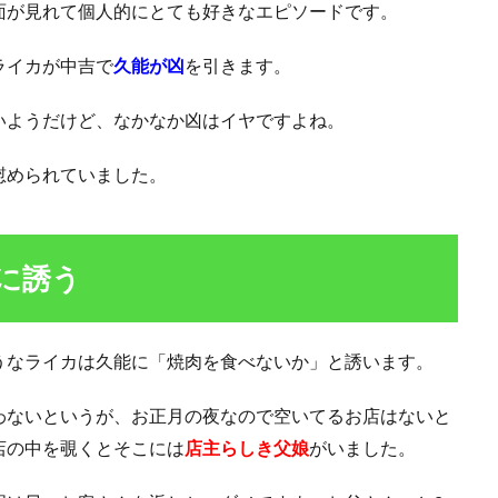
面が見れて個人的にとても好きなエピソードです。
ライカが中吉で
久能
が凶
を引きます。
いようだけど、なかなか凶はイヤですよね。
慰められていました。
に誘う
うなライカは久能に「焼肉を食べないか」と誘います。
わないというが、お正月の夜なので空いてるお店はないと
店の中を覗くとそこには
店主らしき父娘
がいました。