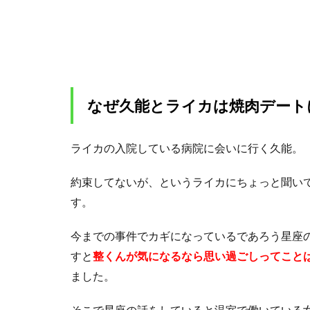
は焼
肉デ
ート
に行
くこ
とに
なっ
なぜ久能とライカは焼肉デート
た？
1.2
ライカの入院している病院に会いに行く久能。
久能
がデ
約束してないが、というライカにちょっと聞い
ート
だと
す。
気づ
いた
今までの事件でカギになっているであろう星座
ライ
すと
整くんが気になるなら思い過ごしってこと
カと
の初
ました。
詣
そこで星座の話をしていると温室で働いている
2