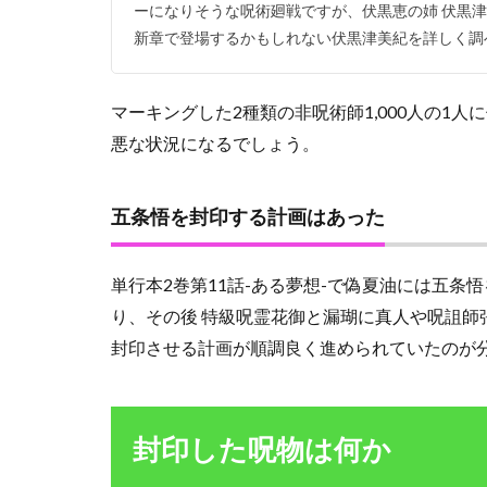
い方
ーになりそうな呪術廻戦ですが、伏黒恵の姉 伏黒
新章で登場するかもしれない伏黒津美紀を詳しく調べ
2.2
五条
悟は
マーキングした2種類の非呪術師1,000人の1
解除
され
悪な状況になるでしょう。
るか
3
五条悟を封印する計画はあった
ま
と
め
単行本2巻第11話-ある夢想-で偽夏油には五
り、その後 特級呪霊花御と漏瑚に真人や呪詛師
封印させる計画が順調良く進められていたのが
封印した呪物は何か