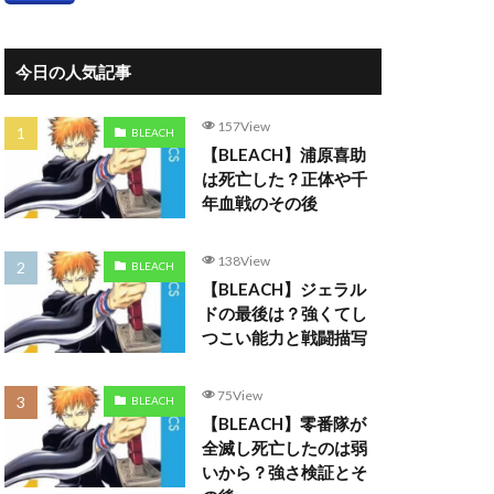
今日の人気記事
157View
BLEACH
【BLEACH】浦原喜助
は死亡した？正体や千
年血戦のその後
138View
BLEACH
【BLEACH】ジェラル
ドの最後は？強くてし
つこい能力と戦闘描写
75View
BLEACH
【BLEACH】零番隊が
全滅し死亡したのは弱
いから？強さ検証とそ