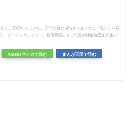
万部超え。2020年アニメ化。人間の負の感情から生まれる「呪い」を祓
た、ダークファンタジー。普段目隠しをした呪術師最強五条先生が
Amebaマンガで読む
まんが王国で読む