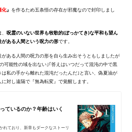
適化
』
を作るため五条悟の存在が邪魔なので封印しまし
は、
呪霊のいない世界も牧歌的(ぼっかてき)な平和も望ん
性がある人間という呪力の形
です。
性がある人間の呪力の形を自ら生み出そうともしましたが
の可能性の域を出ない｣｢答えはいつだって混沌の中で黒
きは私の手から離れた混沌だったんだ｣と言い、偽夏油が
0人に対し遠隔で『無為転変』で覚醒します。
っているのか？年齢はいく
かれており、新章もダークなストーリ