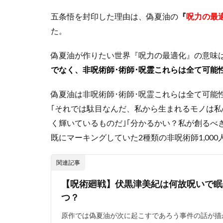
1.1.1
五条悟を封印した理由は、偽夏油の
『
呪力の最
五条悟
た。
を封印
する計
画はあ
偽夏油が作りたい世界『呪力の最適化』の意味
った
でなく、非呪術師･術師･呪霊これらは全て可能
2
封
偽夏油は非呪術師･術師･呪霊これらは全て可能
印
｢それでは駄目なんだ、私から生まれるモノは私
し
く輝いているものだ｣｢分かるかい？私が創るべ
た
呪
既にマーキングしていた2種類の非呪術師1,00
物
は
関連記事
何
か
【呪術廻戦】伏黒津美紀は何故呪いで眠
2.1
つ？
呪物
の使
原作では偽夏油が次に起こすであろう事件の話が描