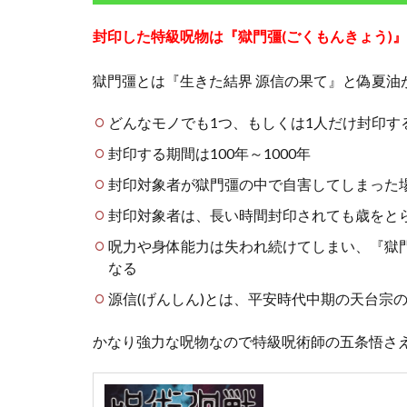
封印した特級呪物は『獄門彊(ごくもんきょう)』
獄門彊とは『生きた結界 源信の果て』と偽夏油
どんなモノでも1つ、もしくは1人だけ封印す
封印する期間は100年～1000年
封印対象者が獄門彊の中で自害してしまった
封印対象者は、長い時間封印されても歳をと
呪力や身体能力は失われ続けてしまい、『獄
なる
源信(げんしん)とは、平安時代中期の天台宗
かなり強力な呪物なので特級呪術師の五条悟さ