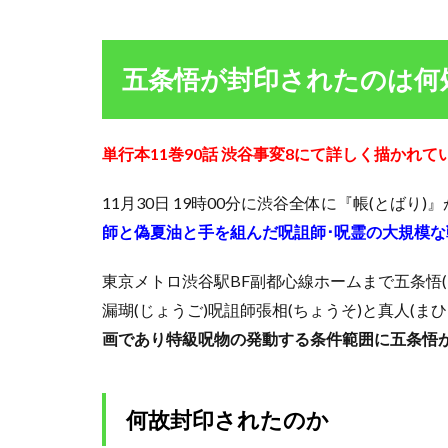
五
条
悟
五条悟が封印されたのは何
が
封
印
さ
単行本11巻90話 渋谷事変8にて詳しく描かれて
れ
た
11月30日 19時00分に渋谷全体に『帳(とばり
の
は
師と偽夏油と手を組んだ呪詛師･呪霊の大規模
何
処
東京メトロ渋谷駅BF副都心線ホームまで五条悟(
か
漏瑚(じょうご)呪詛師張相(ちょうそ)と真人(
1.1
画であり
特級呪物の
発動する条件範囲に五条悟
何故
封印
され
たの
何故封印されたのか
か