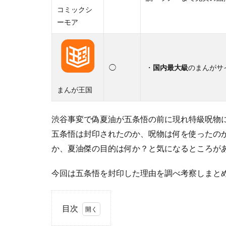
コミックシ
ーモア
◯
・
国内最大級
のまんがサ
まんが王国
渋谷事変で偽夏油が五条悟の前に現れ特級呪物
五条悟は封印されたのか、呪物は何を使ったの
か、夏油傑の目的は何か？と気になるところが
今回は五条悟を封印した理由を調べ考察しまと
目次
1