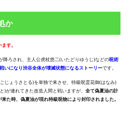
処か
います
。
)』が降ろされ、主人公虎杖悠二(いたどりゆうじ)などの
呪術
な戦いになり渋谷全体が壊滅状態になるストーリー
です。
ごじょうさとる)を単独で来させ、特級呪霊花御(はなみ)
まひと)が連れてきた改造人間と戦いますが、
全て偽夏油の計
が来た時、偽夏油が現れ特級呪物により封印されました。