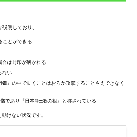
が説明しており、
ることができる
場合は封印が解かれる
らない
門彊』の中で動くことはおろか攻撃することさえできなく
の僧であり『日本
の祖』と称されている
浄土教
え動けない状況です。