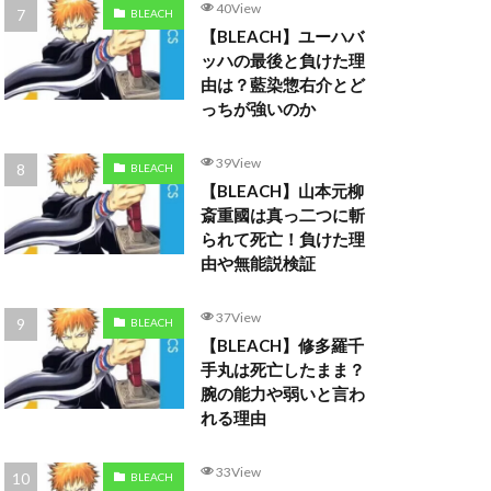
40View
BLEACH
【BLEACH】ユーハバ
ッハの最後と負けた理
由は？藍染惣右介とど
っちが強いのか
39View
BLEACH
【BLEACH】山本元柳
斎重國は真っ二つに斬
られて死亡！負けた理
由や無能説検証
37View
BLEACH
【BLEACH】修多羅千
手丸は死亡したまま？
腕の能力や弱いと言わ
れる理由
33View
BLEACH