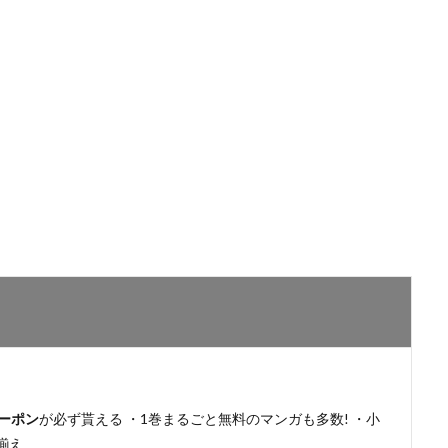
ーポン
が必ず貰える ・1巻まるごと無料のマンガも多数! ・小
揃え