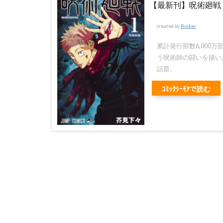
【最新刊】呪術廻戦
created by
Rinker
累計発行部数6,000
う呪術師の闘いを描い
話題。
ｺﾐｯｸｼｰﾓｱで読む