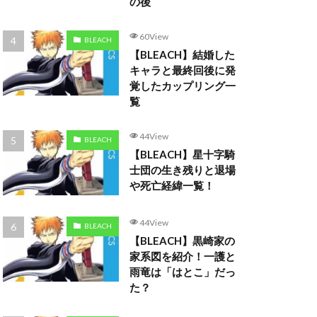
の後
60View
BLEACH
【BLEACH】結婚した
キャラと最終回後に発
覚したカップリング一
覧
44View
BLEACH
【BLEACH】星十字騎
士団の生き残りと退場
や死亡経緯一覧！
44View
BLEACH
【BLEACH】黒崎家の
家系図を紹介！一護と
雨竜は「はとこ」だっ
た？