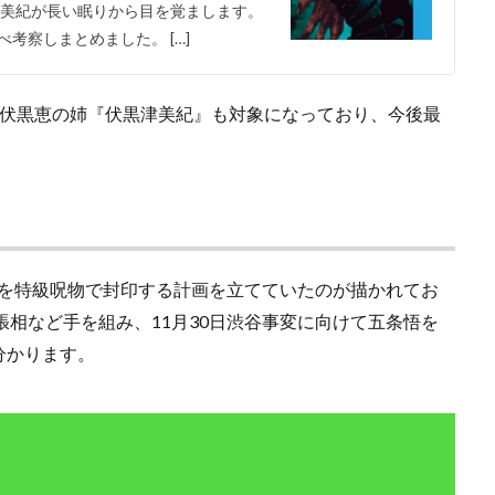
津美紀が長い眠りから目を覚まします。
考察しまとめました。 […]
人に伏黒恵の姉『伏黒津美紀』も対象になっており、今後最
条悟を特級呪物で封印する計画を立てていたのが描かれてお
張相など手を組み、11月30日渋谷事変に向けて五条悟を
分かります。