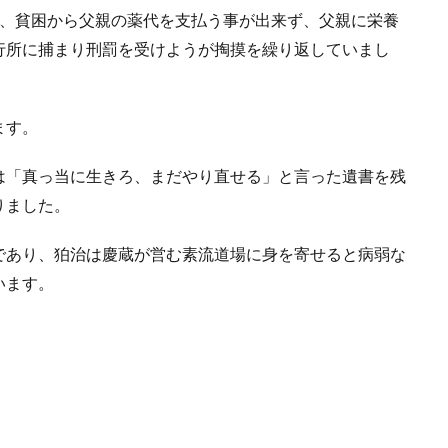
が、貧困から父親の薬代を支払う事が出来ず、父親に栄養
行所に捕まり刑罰を受けようが掏摸を繰り返していまし
ます。
は「真っ当に生きろ、まだやり直せる」と言った遺書を残
りました。
であり、狛治は慶蔵が営む素流道場に身を寄せると病弱な
います。