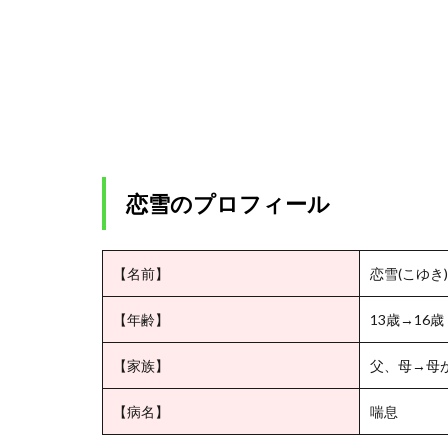
2.2
恋雪
と慶
蔵の
毒殺
2.2.1
井戸に
毒を入
恋雪のプロフィール
れた犯
人
2.3
【名前】
恋雪(こゆき)
猗窩
座は
【年齢】
13歳→16歳
狛治
に戻
【家族】
父、母→母
り恋
雪と
【病名】
喘息
地獄
へ堕