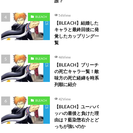
誰？
56View
BLEACH
【BLEACH】結婚した
キャラと最終回後に発
覚したカップリング一
覧
46View
BLEACH
【BLEACH】ブリーチ
の死亡キャラ一覧！敵
味方の死亡経緯を時系
列順に紹介
42View
BLEACH
【BLEACH】ユーハバ
ッハの最後と負けた理
由は？藍染惣右介とど
っちが強いのか