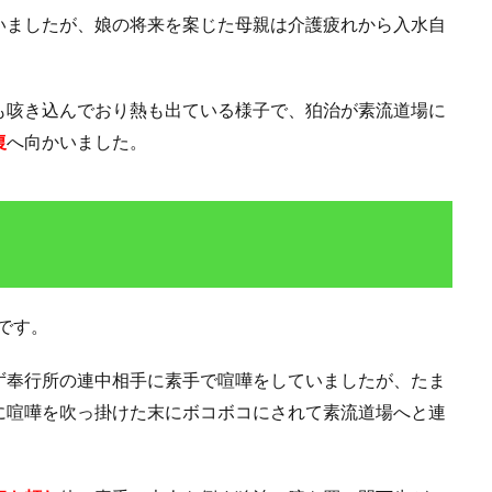
いましたが、娘の将来を案じた母親は介護疲れから入水自
も咳き込んでおり熱も出ている様子で、狛治が素流道場に
復
へ向かいました。
話です。
ず奉行所の連中相手に素手で喧嘩をしていましたが、たま
に喧嘩を吹っ掛けた末にボコボコにされて素流道場へと連