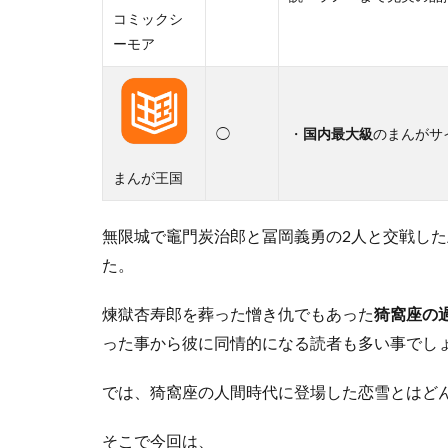
コミックシ
ーモア
◯
・
国内最大級
のまんがサ
まんが王国
無限城で竈門炭治郎と冨岡義勇の2人と交戦した
た。
煉獄杏寿郎を葬った憎き仇でもあった
猗窩座の
った事から彼に同情的になる読者も多い事でし
では、猗窩座の人間時代に登場した恋雪とはど
そこで今回は、