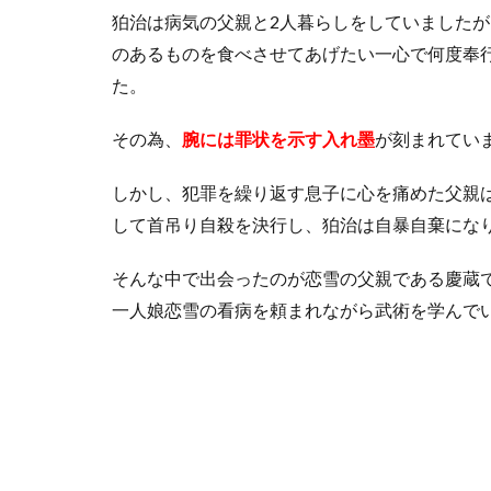
ル
狛治は病気の父親と2人暮らしをしていました
2
のあるものを食べさせてあげたい一心で何度奉
狛
た。
治
と
その為、
恋
腕には罪状を示す入れ墨
が刻まれてい
雪
の
しかし、犯罪を繰り返す息子に心を痛めた父親
出
して首吊り自殺を決行し、狛治は自暴自棄にな
会
い
と
そんな中で出会ったのが恋雪の父親である慶蔵
別
一人娘恋雪の看病を頼まれながら武術を学んで
れ
2.1
花火
の下
でプ
ロポ
ーズ