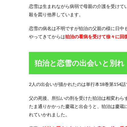
ちる
恋雪は生まれながら病弱で母親の介護を受けて
3
殺を図り他界しています。
キ
メ
恋雪の病名は不明ですが狛治の父親の様に日中
ツ
やってきてからは
狛治の看病を受けて徐々に回
学
園
で
は
狛
狛治と恋雪の出会いと別れ
治
と
恋
2人の出会いが描かれたのは単行本18巻第154
雪
は
結
父の死後、所払いの刑を受けた狛治は相変わら
婚
たま通りかかった慶蔵と出会うと、狛治は慶蔵
し
て
れていかれました。
い
る