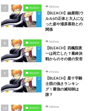
38View
BLEACH
【BLEACH】紬屋雨(ウ
ルル)の正体と大人にな
った姿や浦原喜助との
関係
36View
BLEACH
【BLEACH】四楓院夜
一は死亡した？最終決
戦からのその後の安否
35View
BLEACH
【BLEACH】星十字騎
士団の強さランキン
グ！最強の滅却師は
誰？
34View
BLEACH