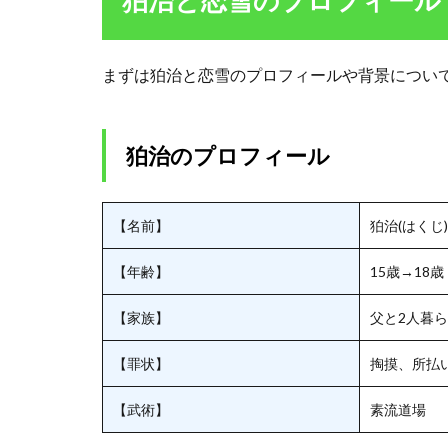
狛治と恋雪のプロフィール
恋
雪
の
プ
まずは狛治と恋雪のプロフィールや背景につい
ロ
フ
ィ
ー
狛治のプロフィール
ル
1.1
【名前】
狛治(はくじ)
狛治
のプ
ロフ
【年齢】
15歳→18歳
ィー
ル
【家族】
父と2人暮
1.2
【罪状】
掏摸、所払
恋雪
のプ
【武術】
素流道場
ロフ
ィー