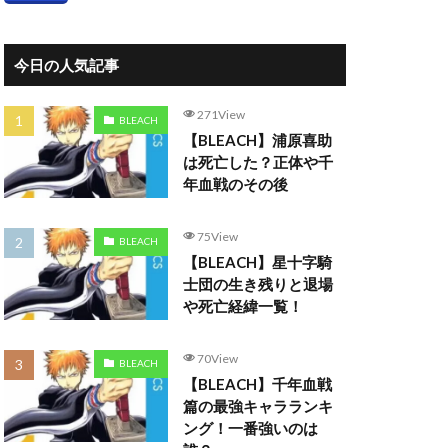
今日の人気記事
271View
BLEACH
【BLEACH】浦原喜助
は死亡した？正体や千
年血戦のその後
75View
BLEACH
【BLEACH】星十字騎
士団の生き残りと退場
や死亡経緯一覧！
70View
BLEACH
【BLEACH】千年血戦
篇の最強キャラランキ
ング！一番強いのは