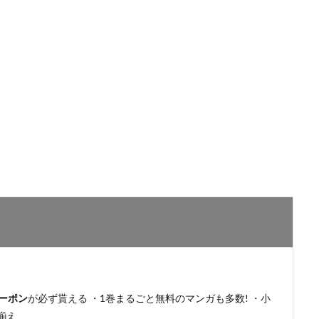
ーポン
が必ず貰える ・1巻まるごと無料のマンガも多数! ・小
揃え