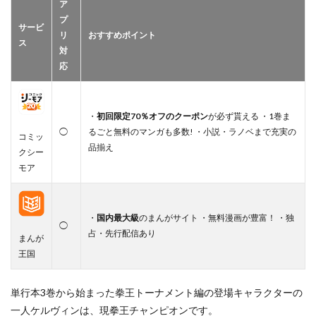
ア
プ
サービ
リ
おすすめポイント
ス
対
応
・
初回限定70％オフのクーポン
が必ず貰える ・1巻ま
◯
るごと無料のマンガも多数! ・小説・ラノベまで充実の
コミッ
品揃え
クシー
モア
・
国内最大級
のまんがサイト ・無料漫画が豊富！ ・独
◯
占・先行配信あり
まんが
王国
単行本3巻から始まった拳王トーナメント編の登場キャラクターの
一人ケルヴィンは、現拳王チャンピオンです。