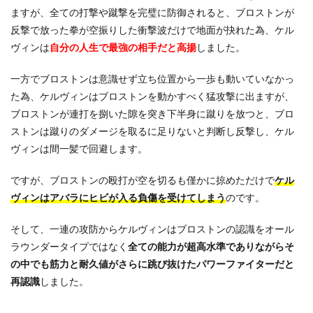
ますが、全ての打撃や蹴撃を完璧に防御されると、ブロストンが
反撃で放った拳が空振りした衝撃波だけで地面が抉れた為、ケル
ヴィンは
自分の人生で最強の相手だと高揚
しました。
一方でブロストンは意識せず立ち位置から一歩も動いていなかっ
た為、ケルヴィンはブロストンを動かすべく猛攻撃に出ますが、
ブロストンが連打を捌いた隙を突き下半身に蹴りを放つと、ブロ
ストンは蹴りのダメージを取るに足りないと判断し反撃し、ケル
ヴィンは間一髪で回避します。
ですが、ブロストンの殴打が空を切るも僅かに掠めただけで
ケル
ヴィンはアバラにヒビが入る負傷を受けてしまう
のです。
そして、一連の攻防からケルヴィンはブロストンの認識をオール
ラウンダータイプではなく
全ての能力が超高水準でありながらそ
の中でも筋力と耐久値がさらに跳び抜けたパワーファイターだと
再認識
しました。