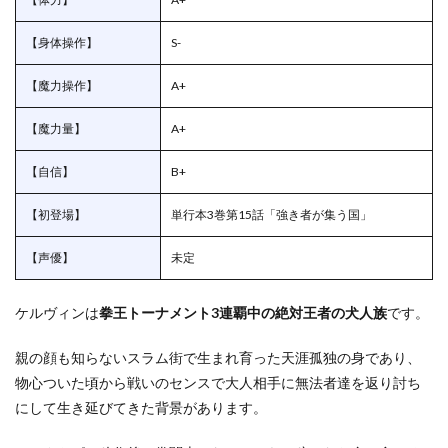
ンの
能力
【身体操作】
S-
1.2.1
ケルヴ
【魔力操作】
A+
ィンの
技・魔
【魔力量】
A+
法
1.3
【自信】
B+
ケル
ヴィ
【初登場】
単行本3巻第15話「強き者が集う国」
ンの
強さ
【声優】
未定
1.3.1
ケルヴ
ィンの
ケルヴィンは
拳王トーナメント3連覇中の絶対王者の犬人族
です。
本気の
強さ
親の顔も知らないスラム街で生まれ育った天涯孤独の身であり、
2
物心ついた頃から戦いのセンスで大人相手に無法者達を返り討ち
ケル
にして生き延びてきた背景があります。
ヴィ
ンvs