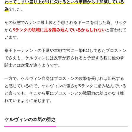
わってしまい盛り上がりに欠けるという事情から手加減している
為
でした。
その状態でAランク最上位と予想されるギースを倒した為、リック
から
Sランクの領域に足を踏み込んでいるかもしれない
と言われて
います。
拳王トーナメントの予選や本戦で常に一撃KOしてきたブロストン
でさえも、ケルヴィンには反撃が躱されると予想する程に他の拳
闘士とは次元が違うようです。
一方で、ケルヴィン自身はブロストンの攻撃を受ければ即死する
と感じているので、ケルヴィンの強さがSランクに踏み込んでいる
と言っても、そこから更にブロストンとの戦闘力の差はかなり離
れているように感じます。
ケルヴィンの本気の強さ