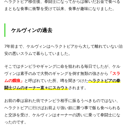
ブロ
ヘラクトピア移住後、拳闘士になってからは稼いだお金で食べる
スト
まともな食事に衝撃を受けて以来、食事が趣味になりました。
ンの
詳細
2.1
ケルヴィンの過去
ケル
ヴィ
ンが
7年前まで、ケルヴィンはヘラクトピアから大して離れていない治
演技
を止
安の悪いスラムで暮らしていました。
めて
本気
そこではチンピラやギャングに命を狙われる毎日でしたが、ケル
を出
すま
ヴィンは素手のみで大勢のギャングを倒す無類の強さから
「スラ
での
ムの餓狼」
と呼ばれていた所、噂を聞きつけた
ヘラクトピアの拳
経緯
闘士ジムのオーナー直々にスカウト
されます。
2.2
ケル
お前の拳は寂れた街でチンピラ相手に振るうべきものではない、
ヴィ
ンvs
ヘラクトピアに行けばお前より強い奴に勝つ事で飯も食べられる
ブロ
と交渉を受け、ケルヴィンはオーナーの誘いに乗って拳闘士にな
スト
ったのです。
ンの
決着