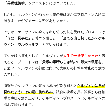
「界綴螺旋拳」
をブロストンにぶつけました。
しかし、ケルヴィンが放った大技の拳は確かにブロストンの胸に
届きましたがダメージは殆どありません。
ですが、ケルヴィンの全てを出し切った技を受けたブロストンは
「うむ、見事だ」
と賛辞を贈ると、
「全てを出し切ったか？ケル
ヴィン・ウルヴォルフ」
と問いかけます。
問いかけの答えとして、ケルヴィンが
人生で一番楽しかった
と伝
えると、ブロストンは
「貴殿の素晴らしき戦いに最大の敬意を」
と述べ、ケルヴィンの顔面に向けて大振りの打撃を寸止めで放つ
のでした。
衝撃波でケルヴィンの背後の地面が吹き飛ぶと
ケルヴィンは糸が
切れたようにその場に倒れ込み
、試合の決着と共に観客からは拍
手と声援が湧き上がり、ケルヴィンvsブロストンはケルヴィンの
敗北で終わります。