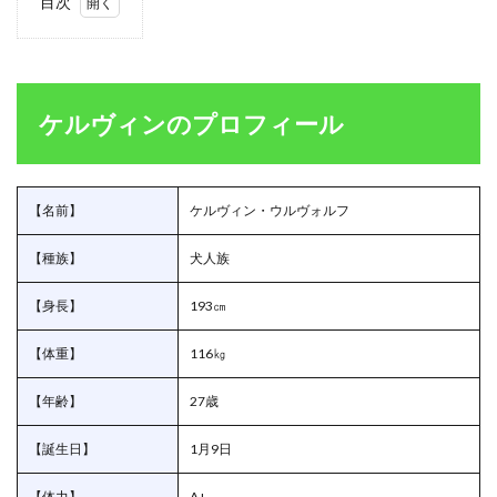
目次
1
ケル
ヴィ
ンの
プロ
ケルヴィンのプロフィール
フィ
ール
1.1
ケル
【名前】
ケルヴィン・ウルヴォルフ
ヴィ
ンの
【種族】
犬人族
過去
1.1.1
【身長】
193㎝
ケルヴ
ィンが
【体重】
116㎏
手加減
をする
【年齢】
27歳
理由
1.2
【誕生日】
1月9日
ケル
ヴィ
【体力】
A+