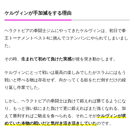
3
ケルヴィンが手加減をする理由
ケル
ヴィ
ンの
ヘラクトピアの拳闘士ジムにやってきたケルヴィンは、初日で拳
過去
や能
王トーナメントベスト4に挑んでコテンパンにやられてしまいまし
力と
た。
強さ
につ
いて
その時、
生まれて初めて負けた実感
が彼を突き動かします。
のま
とめ
ケルヴィンにとって戦いは最高の楽しみでしたがスラムにはもう
戦いと呼べる物は存在せず、向かってくる奴をただ倒すだけの繰
り返し作業でした。
しかし、ヘラクトピアの拳闘士は負けて鍛えれば勝てるようにな
り、もっと強い奴にまた負けて更に鍛えればまた強くなれる、加
えて勝利すればご馳走を食べられる、それこそが
ケルヴィンが求
めていた本物の戦いだと気付き活き活きしていた
のです。