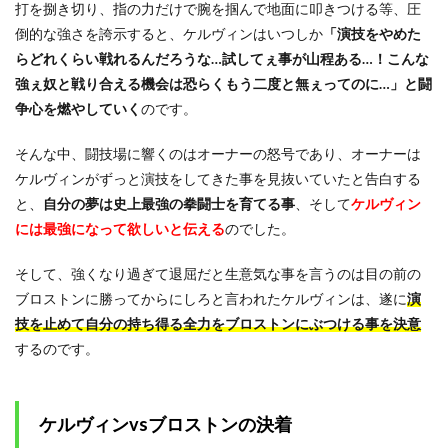
打を捌き切り、指の力だけで腕を掴んで地面に叩きつける等、圧
倒的な強さを誇示すると、ケルヴィンはいつしか
「演技をやめた
らどれくらい戦れるんだろうな…試してぇ事が山程ある…！こんな
強ぇ奴と戦り合える機会は恐らくもう二度と無ぇってのに…」と闘
争心を燃やしていく
のです。
そんな中、闘技場に響くのはオーナーの怒号であり、オーナーは
ケルヴィンがずっと演技をしてきた事を見抜いていたと告白する
と、
自分の夢は史上最強の拳闘士を育てる事
、そして
ケルヴィン
には最強になって欲しいと伝える
のでした。
そして、強くなり過ぎて退屈だと生意気な事を言うのは目の前の
ブロストンに勝ってからにしろと言われたケルヴィンは、遂に
演
技を止めて自分の持ち得る全力をブロストンにぶつける事を決意
するのです。
ケルヴィンvsブロストンの決着