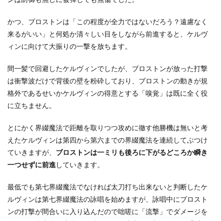
かつ、ブロストンは「この程度が全力ではないだろう？遠慮なく
来るがいい」と何処か清々しい目をしながら前進すると、ケルヴ
ィンに向けて大振りの一撃を放ちます。
間一髪で回避したケルヴィンでしたが、ブロストンが放った打撃
は衝撃波だけで背後の壁を粉砕しており、ブロストンの動きが規
格外であるせいかケルヴィンの得意とする「嗅覚」は既に全く役
に立ちません。
とにかく界綴魔法で距離を取りつつ攻めに徹す他勝機は無いと考
えたケルヴィンは第四から第六までの界綴魔法を連続してぶつけ
ていきますが、
ブロストンは一ミリも後ろに下がるどころか瞬き
一つせずに前進
していきます。
最低でも第七界綴魔法でなければ太刀打ち出来ないと判断したケ
ルヴィンは第七界綴魔法の詠唱を始めますが、詠唱中にブロスト
ンの打撃が間合いに入り込んだので咄嗟に「流撃」でダメージを