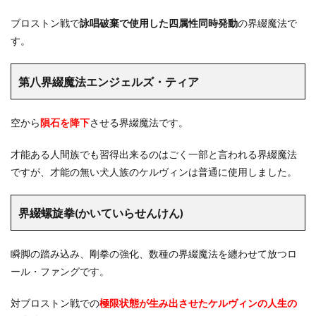
ブロストン戦で
詠唱破棄で使用した四属性同時発動
の界綴魔法で
す。
第八界綴魔法エンジェルズ・ティア
空から
隕石を降下
させる界綴魔法です。
才能ある人間族でも習得出来るのはごく一部と言われる界綴魔法
ですが、才能の無い犬人族のケルヴィンは普通に使用しました。
界綴螺旋拳(かいていらせんけん)
瞬脚の踏み込み、剛拳の強化、数種の界綴魔法を纏わせて放つロ
ール・ファングです。
対ブロストン戦での
極限状態が生み出させたケルヴィンの人生の