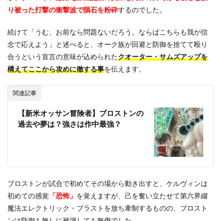
り被った打撃の衝撃波で隕石を粉砕
するのでした。
続けて「うむ、お前なら問題ないだろう。ならばこちらも我が信
念で応えよう」と述べると、オーク族が回避と防御を捨てて殴り
合うという宣言の意味が込められた
クオーター・サムズアップを
構えてここから攻めに徹する事
を伝えます。
関連記事
【新米オッサン冒険者】ブロストンの
過去や夢は？強さは作中最強？
ブロストンが試合で初めてその場から動き出すと、ケルヴィンは
初めての感覚
「恐怖」
を覚えますが、己を奮い立たせて第六界綴
魔法エレクトリック・ブラストを放ち牽制するものの、ブロスト
ンは防御も無しに被弾しても無傷でした。