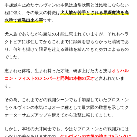
手加減を止めたケルヴィンの本気は通常状態とは比較にならない
程に強く、その最大の特徴は
犬人族が苦手とされる界綴魔法を高
水準で連発出来る事
です。
犬人族でありながら魔法の才能に恵まれていますが、それもヘラ
クトピアに移住してからこれまでに鍛錬を怠らなかった賜物であ
り、何年も掛けて限界を超える鍛錬を積んできた努力によるもの
でした。
恵まれた体格、生まれ持った才能、研ぎ上げた力と技は
オリハル
コン・フィストのメンバーと同列の本物の天才
と言われていま
す。
その為、これまでどの戦闘シーンでも手加減していたブロストン
もケルヴィンの本気にはオーク種として最大限の敬意を示してク
オーターサムズアップを構えてから攻撃に転じてました。
しかし、本物の天才同士でも、やはりブロストンとの戦闘力には
かなりの差がありますので、
ケルヴィンの本気の強さはSランクに