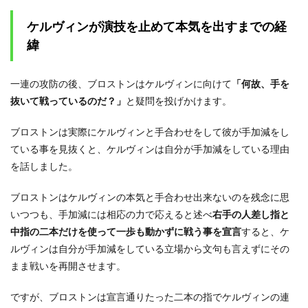
ケルヴィンが演技を止めて本気を出すまでの経
緯
一連の攻防の後、ブロストンはケルヴィンに向けて
「何故、手を
抜いて戦っているのだ？」
と疑問を投げかけます。
ブロストンは実際にケルヴィンと手合わせをして彼が手加減をし
ている事を見抜くと、ケルヴィンは自分が手加減をしている理由
を話しました。
ブロストンはケルヴィンの本気と手合わせ出来ないのを残念に思
いつつも、手加減には相応の力で応えると述べ
右手の人差し指と
中指の二本だけを使って一歩も動かずに戦う事を宣言
すると、ケ
ルヴィンは自分が手加減をしている立場から文句も言えずにその
まま戦いを再開させます。
ですが、ブロストンは宣言通りたった二本の指でケルヴィンの連