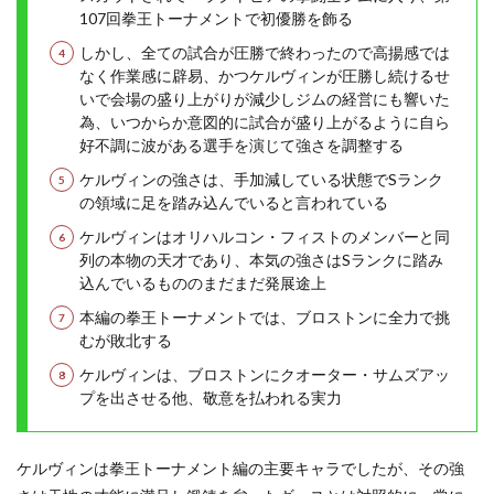
107回拳王トーナメントで初優勝を飾る
しかし、全ての試合が圧勝で終わったので高揚感では
なく作業感に辟易、かつケルヴィンが圧勝し続けるせ
いで会場の盛り上がりが減少しジムの経営にも響いた
為、いつからか意図的に試合が盛り上がるように自ら
好不調に波がある選手を演じて強さを調整する
ケルヴィンの強さは、手加減している状態でSランク
の領域に足を踏み込んでいると言われている
ケルヴィンはオリハルコン・フィストのメンバーと同
列の本物の天才であり、本気の強さはSランクに踏み
込んでいるもののまだまだ発展途上
本編の拳王トーナメントでは、ブロストンに全力で挑
むが敗北する
ケルヴィンは、ブロストンにクオーター・サムズアッ
プを出させる他、敬意を払われる実力
ケルヴィンは拳王トーナメント編の主要キャラでしたが、その強