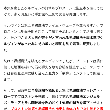
本気を出したケルヴィンの打撃をブロストンは指五本を使って防
ぐと、漸くお互いに手加減を止めて試合が再開します。
ケルヴィンは第五界綴魔法フレイム・ウェーブを放ちますが、ブ
ロストンは地面を叩き起こして魔力を流した盾として活用し防ぐ
と、ただでさえ
犬人族が苦手だと言われる界綴魔法を高水準でケ
ルヴィンが放った為にその威力と精度を見て素直に絶賛
しまし
た。
続けて界綴魔法を唱えるケルヴィンでしたが、ブロストンは盾に
使った地面を砕いて石の弾丸を放ち詠唱を阻止すると、ケルヴィ
ンは界綴魔法用に練り込んだ魔力を「瞬脚」にシフトして回避し
ます。
そして、回避中に
再度詠唱を始めると第七界綴魔法フォレスト・
ロープでブロストンを拘束
し、続けて
第八界綴魔法エンジェル
ズ・ティアを放ち闘技場を埋め尽くす規模の隕石を降下
させます
が、
ブロストンは第七界綴魔法の拘束を肉体の力でぶち破ると振