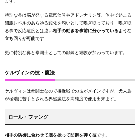
ます。
特別な鼻は脳が発する電気信号やアドレナリン等、体中で起こる
細胞レベルのあらゆる変化を匂いとして嗅ぎ取っており、嗅ぎ取
る事で反応速度とは違い
相手の動きを事前に分かっているような
立ち回りが可能
です。
更に特別な鼻と拳闘士としての鍛錬と経験が加わっています。
ケルヴィンの技・魔法
ケルヴィンは拳闘士なので接近戦での技がメインですが、犬人族
が極端に苦手とされる界綴魔法を高純度で使用出来ます。
ロール・ファング
相手の防御に合わせて腕を捻って防御を弾く技
です。