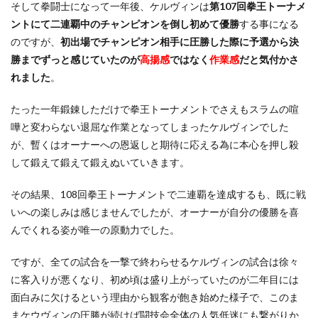
そして拳闘士になって一年後、ケルヴィンは
第107回拳王トーナメ
ントにて二連覇中のチャンピオンを倒し初めて優勝
する事になる
のですが、
初出場でチャンピオン相手に圧勝した際に予選から決
勝までずっと感じていたのが
高揚感
ではなく
作業感
だと気付かさ
れました
。
たった一年鍛錬しただけで拳王トーナメントでさえもスラムの喧
嘩と変わらない退屈な作業となってしまったケルヴィンでした
が、暫くはオーナーへの恩返しと期待に応える為に本心を押し殺
して鍛えて鍛えて鍛えぬいていきます。
その結果、108回拳王トーナメントで二連覇を達成するも、既に戦
いへの楽しみは感じませんでしたが、オーナーが自分の優勝を喜
んでくれる姿が唯一の原動力でした。
ですが、全ての試合を一撃で終わらせるケルヴィンの試合は徐々
に客入りが悪くなり、初め頃は盛り上がっていたのが二年目には
面白みに欠けるという理由から観客が飽き始めた様子で、このま
まケウヴィンの圧勝が続けば闘技会全体の人気低迷にも繋がりか