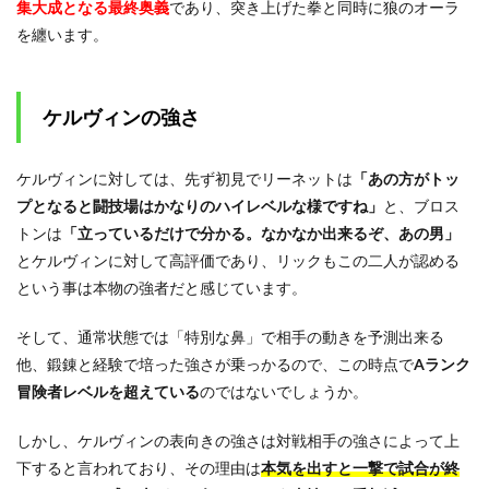
集大成となる最終奥義
であり、突き上げた拳と同時に狼のオーラ
を纏います。
ケルヴィンの強さ
ケルヴィンに対しては、先ず初見でリーネットは
「あの方がトッ
プとなると闘技場はかなりのハイレベルな様ですね」
と、ブロス
トンは
「立っているだけで分かる。なかなか出来るぞ、あの男」
とケルヴィンに対して高評価であり、リックもこの二人が認める
という事は本物の強者だと感じています。
そして、通常状態では「特別な鼻」で相手の動きを予測出来る
他、鍛錬と経験で培った強さが乗っかるので、この時点で
Aランク
冒険者レベルを超えている
のではないでしょうか。
しかし、ケルヴィンの表向きの強さは対戦相手の強さによって上
下すると言われており、その理由は
本気を出すと一撃で試合が終