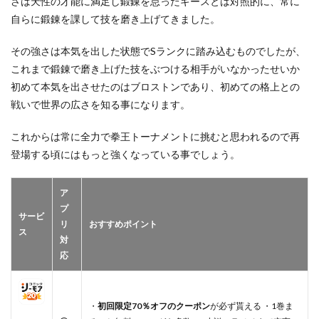
さは天性の才能に満足し鍛錬を怠ったギースとは対照的に、常に
自らに鍛錬を課して技を磨き上げてきました。
その強さは本気を出した状態でSランクに踏み込むものでしたが、
これまで鍛錬で磨き上げた技をぶつける相手がいなかったせいか
初めて本気を出させたのはブロストンであり、初めての格上との
戦いで世界の広さを知る事になります。
これからは常に全力で拳王トーナメントに挑むと思われるので再
登場する頃にはもっと強くなっている事でしょう。
ア
プ
サービ
リ
おすすめポイント
ス
対
応
・
初回限定70％オフのクーポン
が必ず貰える ・1巻ま