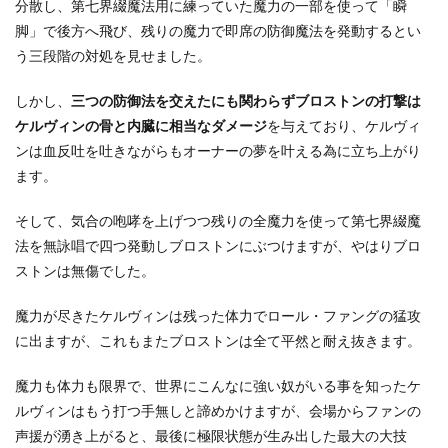
分散し、第七界綴魔法用に練っていた魔力の一部を使って「瞬
脚」で後方へ飛び、残りの魔力で即席の防御魔法を発動するとい
う三段階の対処を見せました。
しかし、
三つの防御法を交えたにも関わらずブロストンの打撃は
ケルヴィンの骨と内臓に相当なダメージ
を与えており、ケルヴィ
ンは血反吐を吐きながらもオーナーの夢を叶える為に立ち上がり
ます。
そして、気合の咆哮を上げつつ残りの全魔力を使って第七界綴魔
法を無詠唱で四つ発動しブロストンにぶつけますが、やはりブロ
ストンは無傷でした。
魔力が尽きたケルヴィンは残った体力でロール・ファングの猛攻
に出ますが、これもまたブロストンは全て平然と耐え抜きます。
魔力も体力も限界で、世界にこんなに強い奴がいる事を知ったケ
ルヴィンはもう打つ手無しと諦めかけますが、会場からファンの
声援が湧き上がると、最後に極限状態が生み出した最大の大技