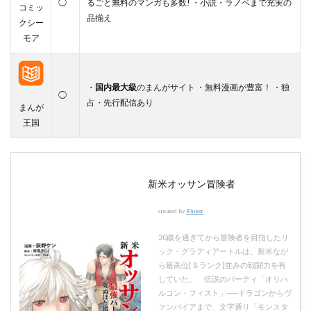
◯
るごと無料のマンガも多数! ・小説・ラノベまで充実の
コミッ
品揃え
クシー
モア
・
国内最大級
のまんがサイト ・無料漫画が豊富！ ・独
◯
占・先行配信あり
まんが
王国
新米オッサン冒険者
created by
Rinker
30歳を過ぎてから冒険者を目指したリ
ック・グラディアートルは、新米なが
ら最高位[Ｓランク]並みの戦闘力を有
していた。 伝説のパーティ「オリハ
ルコン・フィスト」──ドラゴンからヴ
ァンパイアまで、文字通り「モンスタ