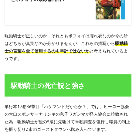
駆動騎士が正しいのか、それともボフォイは濡れ衣なのか今の所
はどちらが真実なのか分かりませんが、これらの描写から
駆動騎
士の言葉を全て信用するのも早計ではないか
と考えられているよ
うです。
駆動騎士の死亡説と強さ
単行本17巻86撃目「ハゲマントだからか？」では、ヒーロー協会
の大口スポンサーナリンキの息子ワガンマが怪人協会に拉致され
た為、駆動騎士が他のS級に先駆けて単独調査を強行し職員の制止
を振り切りZ市のゴーストタウンへ踏み入っています。