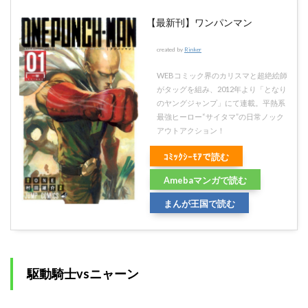
【最新刊】ワンパンマン
created by
Rinker
WEBコミック界のカリスマと超絶絵師
がタッグを組み、2012年より「となり
のヤングジャンプ」にて連載。平熱系
最強ヒーロー“サイタマ”の日常ノック
アウトアクション！
ｺﾐｯｸｼｰﾓｱで読む
Amebaマンガで読む
まんが王国で読む
駆動騎士vsニャーン