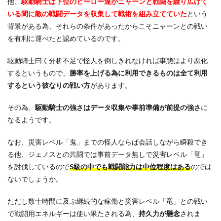
他、
駆動騎士は下位のヒーロー達がニャーンと戦闘を繰り広げて
いる間に敵の戦闘データを収集して戦術を組み立てていた
という
背景がある為、それらの条件があったからこそニャーンとの戦い
を有利に運べたと認めているのです。
駆動騎士曰く分析不足で怪人を倒しきれなければ事態はより悪化
するというもので、
勝率を上げる為に利用できるものは全て利用
するという彼なりの戦い方
があります。
その為、
駆動騎士の強さはデータ収集や事前準備が前提の強さ
に
なるようです。
なお、災害レベル「鬼」までの怪人ならば会話しながら瞬殺でき
る他、ジェノスとの共闘では事前データ無しで災害レベル「竜」
を討伐しているので
S級の中でも戦闘能力は中位程度はある
のでは
ないでしょうか。
ただし数十時間に及ぶ継続的な稼働と災害レベル「竜」との戦い
で戦闘用エネルギーは使い果たされる為、
持久力が懸念
されま