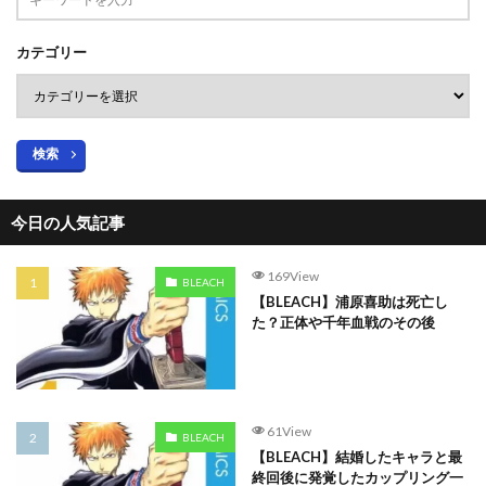
カテゴリー
検索
今日の人気記事
169View
BLEACH
【BLEACH】浦原喜助は死亡し
た？正体や千年血戦のその後
61View
BLEACH
【BLEACH】結婚したキャラと最
終回後に発覚したカップリング一