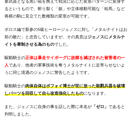
要武器となる黒い箱を携えて戦況に応じた変形パターンに変身す
と強
るというもので、斬り裂く「銀」や立体移動可能な「桂馬」など
さ
将棋の駒に見立てた数種類の変形が可能です。
2.1
駆動
ボロス編で新参のS級ヒーロージェノスに対し「メタルナイトはお
騎士
前の敵だ」と忠告していますが、その真意は
ジェノスにメタルナ
vsニ
ャー
イトを牽制させる為のもの
でした。
ン
2.2
駆動騎士の
正体は暴走サイボーグに故郷を滅ぼされた被害者の一
駆動
人
であり、他者の軍事技術を奪うメタルナイトに近寄らせないよ
騎士
うに同じ境遇のジェノスに警告したようです。
の強
さ
駆動騎士の
肉体自体はボフォイ博士が世に放った殺戮兵器を破壊
2.3
しパーツを回収して自ら改造強化したもの
になります。
駆動
騎士
の声
また、ジェノスに自身の事を話した際に本名が
「ゼロ」
であると
優
判明しました。
「上
田燿
司」
さん