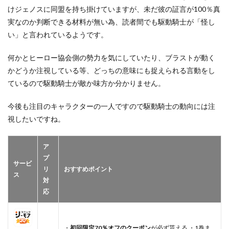
けジェノスに同盟を持ち掛けていますが、未だ彼の証言が100％真
実なのか判断できる材料が無い為、読者間でも駆動騎士が「怪し
い」と言われているようです。
何かとヒーロー協会側の勢力を気にしていたり、ブラストが動く
かどうか注視している等、どっちの意味にも捉えられる言動をし
ているので駆動騎士が敵か味方か分かりません。
今後も注目のキャラクターの一人ですので駆動騎士の動向には注
視したいですね。
ア
プ
サービ
リ
おすすめポイント
ス
対
応
・
初回限定70％オフのクーポン
が必ず貰える ・1巻ま