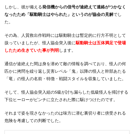
しかし、彼が備える
発信機からの信号が途絶えて連絡がつかなく
なったため「駆動騎士はやられた」というのが協会の見解
でし
た。
その為、人質救出作戦時には駆動騎士は暫定的に行方不明として
扱っていましたが、怪人協会突入後に
駆動騎士は五体満足で登場
したため生きていた事が判明
します。
通信が途絶えた間は身を潜めて敵の情報を調べており、怪人の何
匹かに拷問を繰り返し災害レベル「鬼」以降の怪人と幹部あたる
「竜」の怪人の名前・特徴・戦闘スタイルを収集していました。
そして、怪人協会突入組のS級が討ち漏らした低級怪人を掃討する
下位ヒーローがピンチに立たされた際に駆けつけたのです。
それまで姿を現さなかったのは味方に潜む裏切り者に傍受される
危険を考慮しての判断でした。