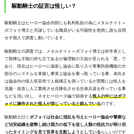
駆動騎士の証言は怪しい？
駆動騎士はヒーロー協会内部にも私利私欲の為にメタルナイト＝
ボフォイ博士と共謀している職員がいる可能性を危惧し誰も信用
せず個人で調査し動いています。
駆動騎士の調査では、メタルナイト＝ボフォイ博士は科学者とし
て類稀な才能の持ち主であるが倫理観の欠如が見られる「悪」で
あり、現在はヒーローに偽装し協会に取り入り軍事防衛機能の大
部分のシステムを掌握し事実上協会を乗っ取っている事、表向き
は協会内の怪人収容所で人格矯正を測っているが実際には怪人を
洗脳・改造し人工繁殖させ兵隊化させる生体兵器を作っている事
などを洗い出し、ネオヒーローズ編で頻発する
怪人の中にはボフ
ォイに操作された怪人が混じっていると睨んでいる
のです。
駆動騎士曰く
ボフォイは社会に混乱を与えヒーロー協会や警察な
ど治安組織を疲弊し続け国力の低下を促し人類の抵抗力が弱り切
ったタイミングを見て世界を支配しようとしている
らしいのです