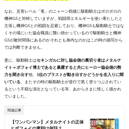
なお、災害レベル「竜」のニャーン戦後に駆動騎士はボロボロの
機神G5と対峙していますが、戦闘用エネルギーを使い果たしたと
主張し機神G5との戦闘を忌避しており、機神G5も駆動騎士ではな
くその場にいた協会職員に襲い掛かっているので駆動騎士と機神
G5が敵対関係にあるのかそれとも身内なのかはこの時の描写から
では判断できません。
更に、駆動騎士は
セキンガルに対し協会側の裏切り者はメタルナ
イト＝ボフォイ博士であると暴露すると共にヒーロー協会側の勢
力を聞き出す
他、
1位のブラストが動き出すかどうかを念入りに聞
いている
、またその時の駆動騎士が逆行で黒く塗りつぶされてい
るという不穏な演出となっている等、あからさまに怪しく描かれ
ていました。
関連記事
【ワンパンマン】メタルナイトの正体
とボフォイの素顔は何話？