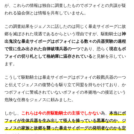
が、これらの情報は独自に調査したものでボフォイとの共謀が疑
われる協会側とは情報を共有していません。
この調査結果をジェノスに話したのは同じく暴走サイボーグに故
郷を滅ぼされた境遇であるからという理由ですが、駆動騎士は
神
出鬼没な暴走サイボーグはボフォイによる数々の兵器実験の過程
で世に生み出された自律破壊兵器の一つ
であり、恐らく
現在もボ
フォイの切り札として格納庫に温存されている
と見解を示してい
ます。
こうして駆動騎士は暴走サイボーグはボフォイの殺戮兵器の一つ
と伝えてジェノスの復讐心を駆り立て同盟を持ちかけており、か
つボフォイに警戒されていないボフォイの本拠地への接近という
危険な任務をジェノスに頼みました。
しかし、
これらは今の所駆動騎士の主張でしかない
為、
本当にボ
フォイが生体兵器を生み出して怪人を操っている黒幕なのか、ジ
ェノスの家族と故郷を襲った暴走サイボーグの発明者なのかも定