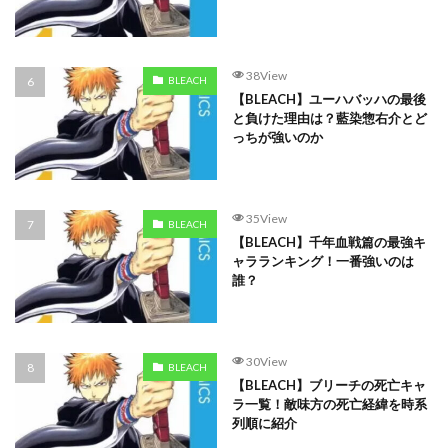
38View
BLEACH
【BLEACH】ユーハバッハの最後
と負けた理由は？藍染惣右介とど
っちが強いのか
35View
BLEACH
【BLEACH】千年血戦篇の最強キ
ャラランキング！一番強いのは
誰？
30View
BLEACH
【BLEACH】ブリーチの死亡キャ
ラ一覧！敵味方の死亡経緯を時系
列順に紹介