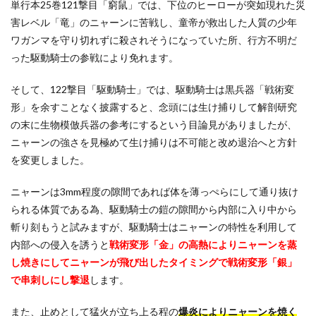
単行本25巻121撃目「窮鼠」では、下位のヒーローが突如現れた災
害レベル「竜」のニャーンに苦戦し、童帝が救出した人質の少年
ワガンマを守り切れずに殺されそうになっていた所、行方不明だ
った駆動騎士の参戦により免れます。
そして、122撃目「駆動騎士」では、駆動騎士は黒兵器「戦術変
形」を余すことなく披露すると、念頭には生け捕りして解剖研究
の末に生物模倣兵器の参考にするという目論見がありましたが、
ニャーンの強さを見極めて生け捕りは不可能と改め退治へと方針
を変更しました。
ニャーンは3mm程度の隙間であれば体を薄っぺらにして通り抜け
られる体質である為、駆動騎士の鎧の隙間から内部に入り中から
斬り刻もうと試みますが、駆動騎士はニャーンの特性を利用して
内部への侵入を誘うと
戦術変形「金」の高熱によりニャーンを蒸
し焼きにしてニャーンが飛び出したタイミングで戦術変形「銀」
で串刺しにし撃退
します。
また、止めとして猛火が立ち上る程の
爆炎によりニャーンを焼く