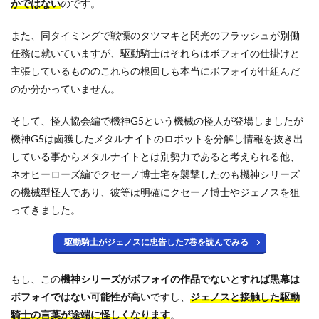
かではない
のです。
また、同タイミングで戦慄のタツマキと閃光のフラッシュが別働
任務に就いていますが、駆動騎士はそれらはボフォイの仕掛けと
主張しているもののこれらの根回しも本当にボフォイが仕組んだ
のか分かっていません。
そして、怪人協会編で機神G5という機械の怪人が登場しましたが
機神G5は鹵獲したメタルナイトのロボットを分解し情報を抜き出
している事からメタルナイトとは別勢力であると考えられる他、
ネオヒーローズ編でクセーノ博士宅を襲撃したのも機神シリーズ
の機械型怪人であり、彼等は明確にクセーノ博士やジェノスを狙
ってきました。
駆動騎士がジェノスに忠告した7巻を読んでみる
もし、この
機神シリーズがボフォイの作品でないとすれば黒幕は
ボフォイではない可能性が高い
ですし、
ジェノスと接触した駆動
騎士の言葉が途端に怪しくなります
。