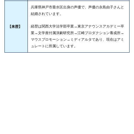
兵庫県神戸市垂水区出身の声優で、声優の永島由子さんと
結婚されています。
経歴は関西大学法学部卒業→東京アナウンスアカデミー卒
【来歴】
業→文学座付属演劇研究所→江崎プロダクション養成所→
マウスプロモーション→ミディアルタであり、現在はアミ
ュレートに所属しています。