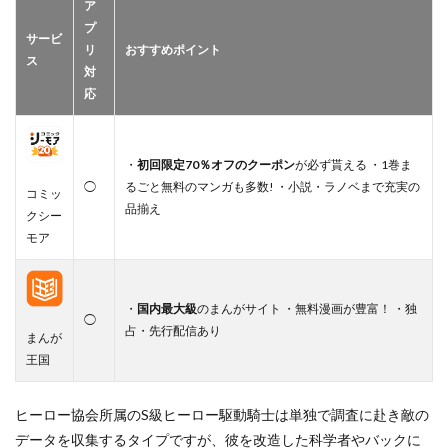
ア
プ
サービ
リ
おすすめポイント
ス
対
応
・
初回限定70％オフのクーポン
が必ず貰える ・1巻ま
◯
るごと無料のマンガも多数! ・小説・ラノベまで充実の
コミッ
品揃え
クシー
モア
・
国内最大級
のまんがサイト ・無料漫画が豊富！ ・独
◯
占・先行配信あり
まんが
王国
ヒーロー協会所属のS級ヒーロー駆動騎士は単独で調査に赴き敵の
データを収集するタイプですが、彼を改造した科学者やバックに