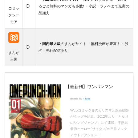
◯
るごと無料のマンガも多数! ・小説・ラノベまで充実の
コミッ
品揃え
クシー
モア
・
国内最大級
のまんがサイト ・無料漫画が豊富！ ・独
◯
占・先行配信あり
まんが
王国
【最新刊】ワンパンマン
created by
Rinker
WEBコミック界のカリスマと超絶絵師
がタッグを組み、2012年より「となり
のヤングジャンプ」にて連載。平熱系
最強ヒーロー“サイタマ”の日常ノック
アウトアクション！