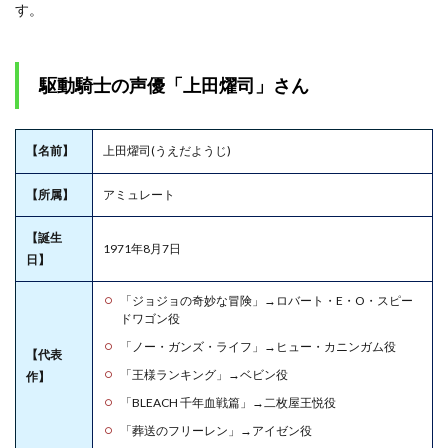
す。
駆動騎士の声優「上田燿司」さん
【名前】
上田燿司(うえだようじ)
【所属】
アミュレート
【誕生
1971年8月7日
日】
「ジョジョの奇妙な冒険」→ロバート・E・O・スピー
ドワゴン役
「ノー・ガンズ・ライフ」→ヒュー・カニンガム役
【代表
「王様ランキング」→ベビン役
作】
「BLEACH 千年血戦篇」→二枚屋王悦役
「葬送のフリーレン」→アイゼン役