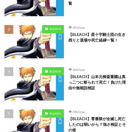
覧
45View
BLEACH
【BLEACH】星十字騎士団の生き
残りと退場や死亡経緯一覧！
44View
BLEACH
【BLEACH】山本元柳斎重國は真
っ二つに斬られて死亡！負けた理
由や無能説検証
38View
BLEACH
【BLEACH】零番隊が全滅し死亡
したのは弱いから？強さ検証とそ
の後