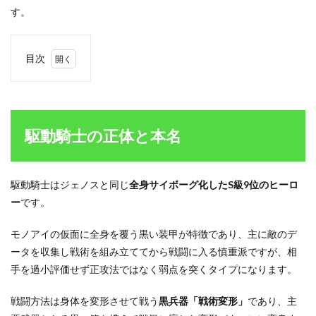
す。
目次
1
駆動
騎士
の正
体と
駆動騎士の正体と本名
本名
1.1
駆動
駆動騎士はジェノスと同じ
全身サイボーグ化したS級9位のヒーロ
騎士
ー
です。
の証
言は
怪し
モノアイの仮面に全身を覆う黒い装甲が特徴であり、主に敵のデ
い？
ータを収集し戦術を組み立ててから戦闘に入る慎重派ですが、相
2
手を過小評価せず正攻法ではなく弱点を突くタイプになります。
駆動
騎士
戦闘方法は身体を変形させて戦う
黒兵器「戦術変形」
であり、主
の死
亡説