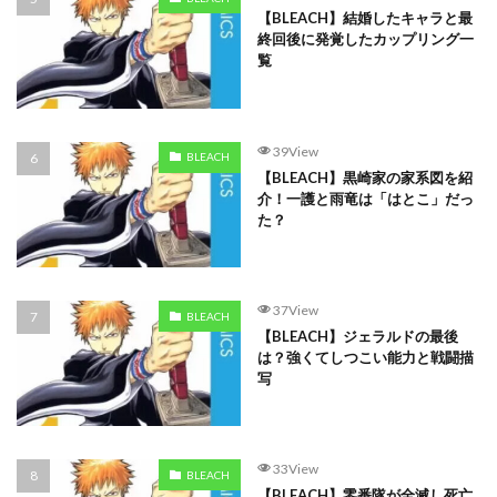
【BLEACH】結婚したキャラと最
終回後に発覚したカップリング一
覧
39View
BLEACH
【BLEACH】黒崎家の家系図を紹
介！一護と雨竜は「はとこ」だっ
た？
37View
BLEACH
【BLEACH】ジェラルドの最後
は？強くてしつこい能力と戦闘描
写
33View
BLEACH
【BLEACH】零番隊が全滅し死亡