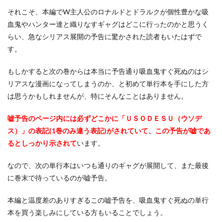
なぜ
それこそ、本編でW主人公のロナルドとドラルクが個性豊かな吸
嘘予
告を
血鬼やハンター達と織りなすギャグはどこに行ったのかと思うく
やっ
らい、急なシリアス展開の予告に驚かされた読者もいたはずで
てい
す。
るの
か
もしかすると次の巻からは本当に予告通り吸血鬼すぐ死ぬのはシ
2.1
リアスな漫画になってしまうのか、と初めて単行本を手にした方
クー
ルダ
は思うかもしれませんが、特にそんなことはありません。
ウン
効果
嘘予告のページ内には必ずどこかに「ＵＳＯＤＥＳＵ（ウソデ
を狙
って
ス）」の表記(1巻のみ違う表記)がされていて、この予告が嘘であ
いる
るとしっかり示されて
います。
2.2
単行
なので、次の単行本はいつも通りのギャグが展開して、また最後
本だ
に巻末で待っているのが嘘予告。
け買
って
る人
本編と温度差のありすぎるこの嘘予告を、吸血鬼すぐ死ぬの単行
に新
本を買う楽しみにしている方もいることでしょう。
キャ