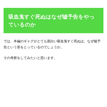
ラを
お披
露目
して
吸血鬼すぐ死ぬはなぜ嘘予告をやっ
いる
ているのか
2.3
作者
さん
がノ
では、本編のギャグがとても面白い吸血鬼すぐ死ぬは、なぜ嘘予
リで
告という形をとっているのでしょうか。
楽し
んで
描い
その考察をしてみたいと思います。
てい
る
3
吸血
鬼す
ぐ死
ぬの
で特
に面
白か