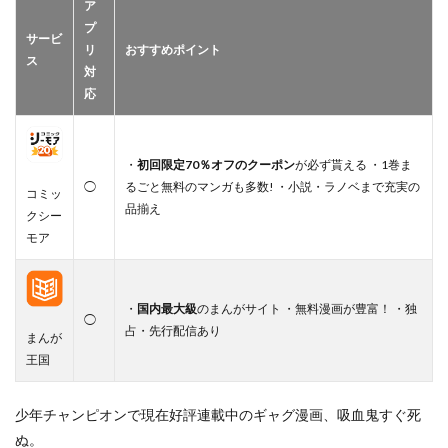
ア
プ
サービ
リ
おすすめポイント
ス
対
応
・
初回限定70％オフのクーポン
が必ず貰える ・1巻ま
◯
るごと無料のマンガも多数! ・小説・ラノベまで充実の
コミッ
品揃え
クシー
モア
・
国内最大級
のまんがサイト ・無料漫画が豊富！ ・独
◯
占・先行配信あり
まんが
王国
少年チャンピオンで現在好評連載中のギャグ漫画、吸血鬼すぐ死
ぬ。