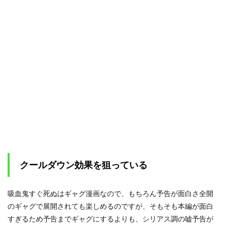
った
嘘予
告
3.1
2巻の
嘘予
告
3.2
9巻の
嘘予
告
3.3
11巻
の嘘
予告
クールダウン効果を狙っている
4
まと
め
吸血鬼すぐ死ぬはギャグ漫画なので、もちろん予告が面白さ全開
のギャグで展開されても楽しめるのですが、そもそも本編が面白
すぎるため予告までギャグにするよりも、シリアス調の嘘予告が