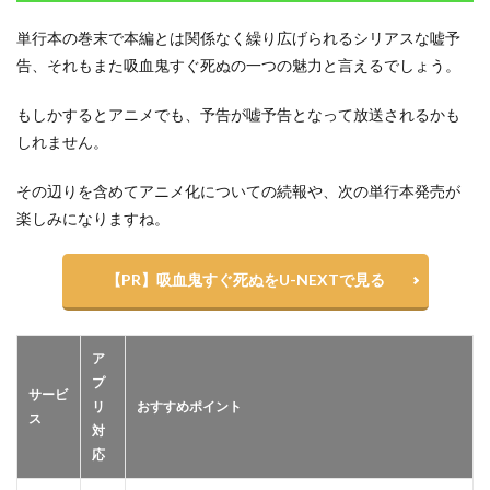
単行本の巻末で本編とは関係なく繰り広げられるシリアスな嘘予
告、それもまた吸血鬼すぐ死ぬの一つの魅力と言えるでしょう。
もしかするとアニメでも、予告が嘘予告となって放送されるかも
しれません。
その辺りを含めてアニメ化についての続報や、次の単行本発売が
楽しみになりますね。
【PR】吸血鬼すぐ死ぬをU-NEXTで見る
ア
プ
サービ
リ
おすすめポイント
ス
対
応