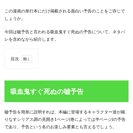
この漫画の単行本にだけ掲載される面白い予告のことをご存じで
しょうか。
今回は嘘予告と言われる吸血鬼すぐ死ぬの予告について、ネタバ
レを含めながら紹介します。
目次
1
吸血
鬼す
ぐ死
ぬの
吸血鬼すぐ死ぬの嘘予告
嘘予
告
2
嘘予告を簡単に説明すれば、本編に登場するキャラクター達が織
吸血
りなすシリアス調の見開き1ページ(巻によっては半ページ)の予告
鬼す
ぐ死
であり、予告という名のお楽しみ要素とも言えるでしょう。
ぬは