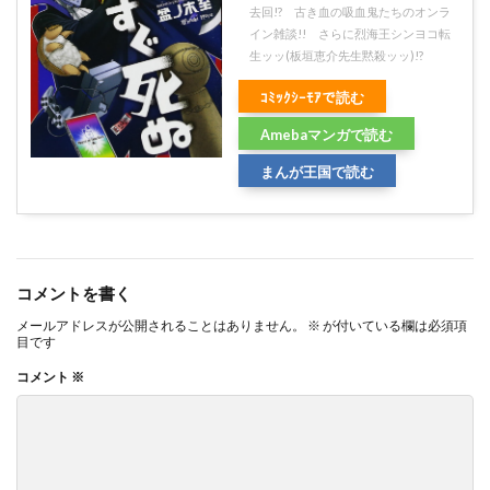
去回!? 古き血の吸血鬼たちのオンラ
イン雑談!! さらに烈海王シンヨコ転
生ッッ(板垣恵介先生黙殺ッッ)!?
ｺﾐｯｸｼｰﾓｱで読む
Amebaマンガで読む
まんが王国で読む
コメントを書く
メールアドレスが公開されることはありません。
※
が付いている欄は必須項
目です
コメント
※