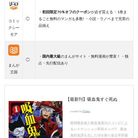
・
初回限定70％オフのクーポン
が必ず貰える ・1巻ま
◯
るごと無料のマンガも多数! ・小説・ラノベまで充実の
コミッ
品揃え
クシー
モア
・
国内最大級
のまんがサイト ・無料漫画が豊富！ ・独
◯
占・先行配信あり
まんが
王国
【最新刊】吸血鬼すぐ死ぬ
created by
Rinker
最弱吸血鬼と吸血鬼退治人コンビによ
るハイテンション即死ギャグ!! 吸血
鬼対策課を志した頃を振り返る半田過