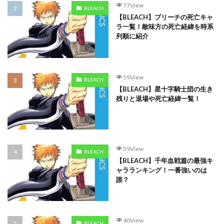
77View
BLEACH
【BLEACH】ブリーチの死亡キャ
ラ一覧！敵味方の死亡経緯を時系
列順に紹介
59View
BLEACH
【BLEACH】星十字騎士団の生き
残りと退場や死亡経緯一覧！
59View
BLEACH
【BLEACH】千年血戦篇の最強キ
ャラランキング！一番強いのは
誰？
40View
BLEACH