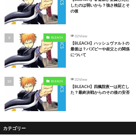
したのは弱いから？強さ検証とそ
の後
32View
BLEACH
【BLEACH】ハッシュヴァルトの
最後は？バズビーや叔父との関係
について
32View
BLEACH
【BLEACH】四楓院夜一は死亡し
た？最終決戦からのその後の安否
カテゴリー