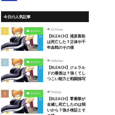
今日の人気記事
157View
BLEACH
【BLEACH】浦原喜助
は死亡した？正体や千
年血戦のその後
138View
BLEACH
【BLEACH】ジェラル
ドの最後は？強くてし
つこい能力と戦闘描写
75View
BLEACH
【BLEACH】零番隊が
全滅し死亡したのは弱
いから？強さ検証とそ