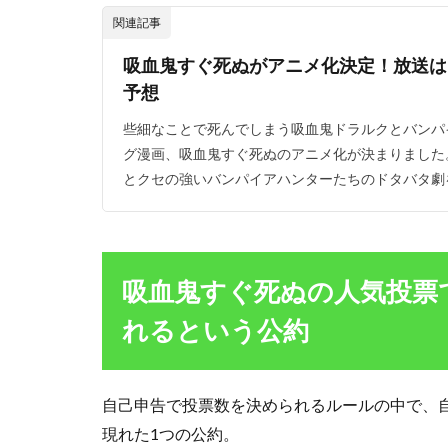
と
関連記事
い
う
吸血鬼すぐ死ぬがアニメ化決定！放送は
公
予想
約
些細なことで死んでしまう吸血鬼ドラルクとバンパ
2.1
グ漫画、吸血鬼すぐ死ぬのアニメ化が決まりました
人気
投票4
とクセの強いバンパイアハンターたちのドタバタ劇を
位に
なっ
たの
は
誰？
吸血鬼すぐ死ぬの人気投票
3
れるという公約
ま
と
め
自己申告で投票数を決められるルールの中で、
現れた1つの公約。