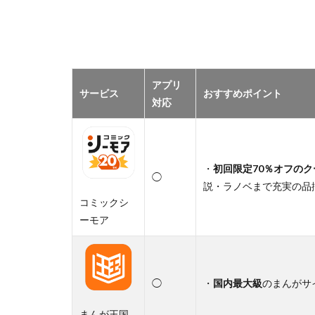
アプリ
サービス
おすすめポイント
対応
・
初回限定70％オフのク
◯
説・ラノベまで充実の品
コミックシ
ーモア
◯
・
国内最大級
のまんがサ
まんが王国