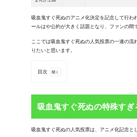
吸血鬼すぐ死ぬのアニメ化決定を記念して行わ
ールはや公約が大きく話題となり、ファンの間
ここでは吸血鬼すぐ死ぬの人気投票の一連の流
りたいと思います。
目次
1
吸
血
鬼
吸血鬼すぐ死ぬの特殊すぎ
す
ぐ
死
ぬ
吸血鬼すぐ死ぬの人気投票は、アニメ化記念として
の