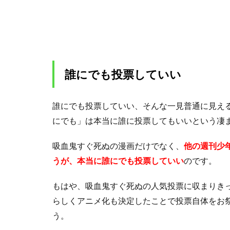
の
人
気
投
票
で4
誰にでも投票していい
位
の
キ
誰にでも投票していい、そんな一見普通に見え
ャ
ラ
にでも」は本当に誰に投票してもいいという凄
の
メ
吸血鬼すぐ死ぬの漫画だけでなく、
他の週刊少
イ
うが、本当に誰にでも投票していい
のです。
ン
回
が
もはや、吸血鬼すぐ死ぬの人気投票に収まりき
描
らしくアニメ化も決定したことで投票自体をお
か
れ
う。
る