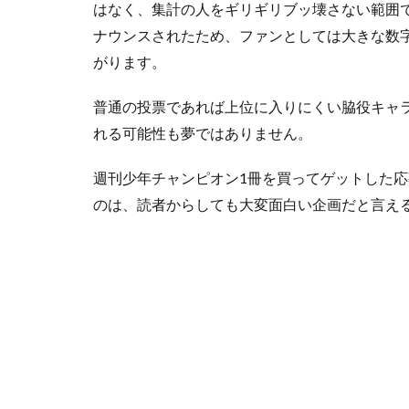
はなく、集計の人をギリギリブッ壊さない範囲
に好
きな
ナウンスされたため、ファンとしては大きな数
数だ
がります。
け投
票で
普通の投票であれば上位に入りにくい脇役キャラ
きる
れる可能性も夢ではありません。
1.2
誰に
週刊少年チャンピオン1冊を買ってゲットした応
でも
投票
のは、読者からしても大変面白い企画だと言え
して
いい
2
吸
血
鬼
す
ぐ
死
ぬ