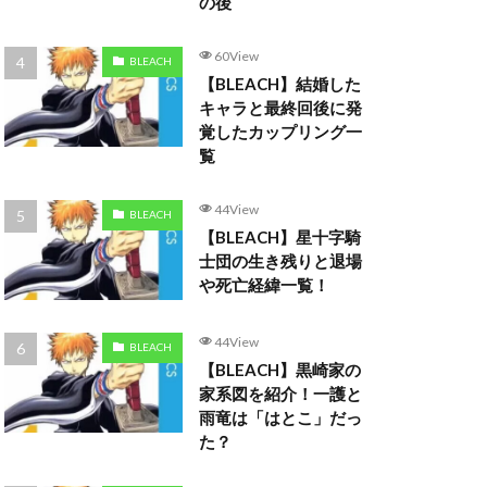
の後
60View
BLEACH
【BLEACH】結婚した
キャラと最終回後に発
覚したカップリング一
覧
44View
BLEACH
【BLEACH】星十字騎
士団の生き残りと退場
や死亡経緯一覧！
44View
BLEACH
【BLEACH】黒崎家の
家系図を紹介！一護と
雨竜は「はとこ」だっ
た？