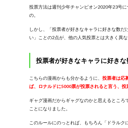
特
投票方法は週刊少年チャンピオン2020年23
殊
す
の。
ぎ
る
しかし、「投票者が好きなキャラに好きな数だ
人
い」ことの2点が、他の人気投票とは大きく異
気
投
票
の
投票者が好きなキャラに好きな
ル
ー
ル
こちらの漫画からも分かるように、
投票者は応
と
は
ば、ロナルドに5000票が投票されると言う、
1.1
ギャグ漫画だからギャグなのかと思えるところ
投票
ことになりました。
者が
好き
なキ
このルールにのっとれば、もちろん「ドラルクに
ャラ