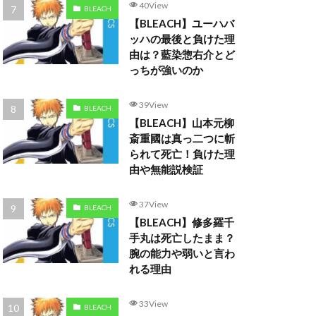
40View
BLEACH
【BLEACH】ユーハバ
ッハの最後と負けた理
由は？藍染惣右介とど
っちが強いのか
39View
BLEACH
【BLEACH】山本元柳
斎重國は真っ二つに斬
られて死亡！負けた理
由や無能説検証
37View
BLEACH
【BLEACH】修多羅千
手丸は死亡したまま？
腕の能力や弱いと言わ
れる理由
33View
BLEACH