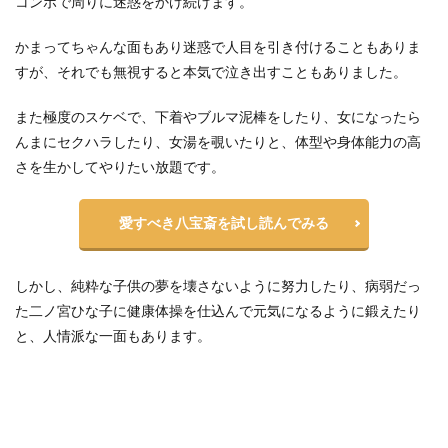
コンボで周りに迷惑をかけ続けます。
無差別
格闘流
かまってちゃんな面もあり迷惑で人目を引き付けることもありま
最大の
すが、それでも無視すると本気で泣き出すこともありました。
敵・二
ノ宮ひ
な子
また極度のスケベで、下着やブルマ泥棒をしたり、女になったら
3
んまにセクハラしたり、女湯を覗いたりと、体型や身体能力の高
八宝
さを生かしてやりたい放題です。
斎は
若い
頃か
愛すべき八宝斎を試し読んでみる
ら強
かっ
た？
しかし、純粋な子供の夢を壊さないように努力したり、病弱だっ
3.1
た二ノ宮ひな子に健康体操を仕込んで元気になるように鍛えたり
コロ
と、人情派な一面もあります。
ンと
の若
い頃
の思
い
出、
中国