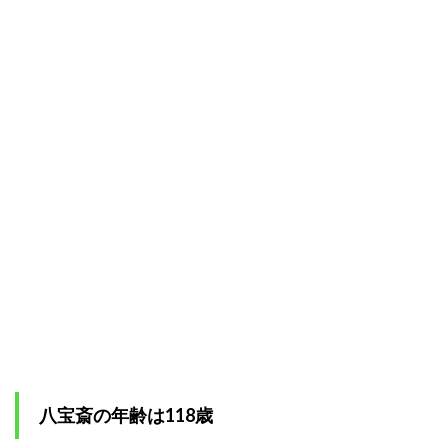
身長
はま
さか
の30
㎝
1.3
八宝
斎の
必殺
技
1.4
性格
はと
ても
邪悪
1.5
八宝
斎の
声優
は永
八宝斎の年齢は118歳
井一
郎