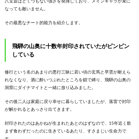
八宝斎はとてつもない強さを発揮しており、メインキャラが束に
なっても敵いません。
その最悪なチート的能力を紹介します。
飛騨の山奥に十数年封印されていたがピンピン
している
修行という名のあまりの悪行三昧に若い頃の玄馬と早雲が耐えら
れなくなり、酒に酔いつぶれたところを鎖で縛り、飛騨の山奥の
洞窟にダイナマイトと一緒に放り込みました。
その後二人は家庭に戻り幸せに暮らしていましたが、落雷で封印
が解かれるとあっさり出てきます。
封印されたのはあかねが生まれたあとのはずなので、15年近く飲
まず食わずだったのに生きているあたり、すさまじい生命力で
す。