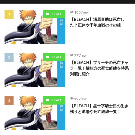
186View
BLEACH
【BLEACH】浦原喜助は死亡し
た？正体や千年血戦のその後
77View
BLEACH
【BLEACH】ブリーチの死亡キャ
ラ一覧！敵味方の死亡経緯を時系
列順に紹介
59View
BLEACH
【BLEACH】星十字騎士団の生き
残りと退場や死亡経緯一覧！