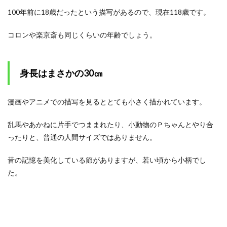
100年前に18歳だったという描写があるので、現在118歳です。
2
八宝
斎の
コロンや楽京斎も同じくらいの年齢でしょう。
強さ
2.1
飛騨
身長はまさかの30㎝
の山
奥に
十数
漫画やアニメでの描写を見るととても小さく描かれています。
年封
印さ
れて
乱馬やあかねに片手でつままれたり、小動物のＰちゃんとやり合
いた
ったりと、普通の人間サイズではありません。
がピ
ンピ
ンし
昔の記憶を美化している節がありますが、若い頃から小柄でし
てい
た。
る
2.2
八宝
斎の
代名