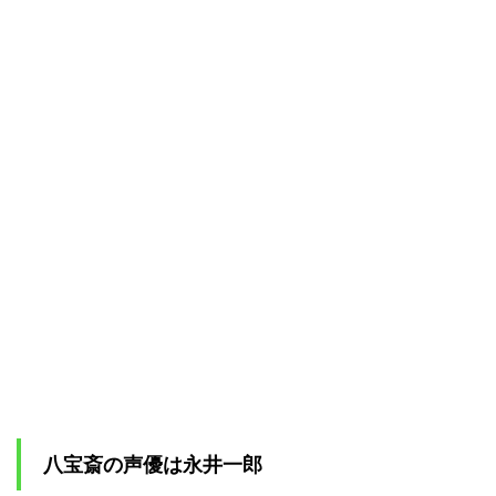
での
ラブ
スト
ーリ
ー
3.2
八宝
斎の
若い
頃の
親
友・
楽京
斎と
100年
ぶり
の感
動的
な再
会
4
八宝斎の声優は永井一郎
八宝
斎は