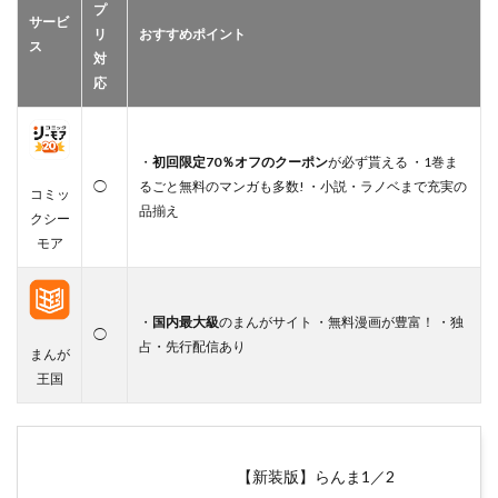
プ
サービ
リ
おすすめポイント
ス
対
応
・
初回限定70％オフのクーポン
が必ず貰える ・1巻ま
◯
るごと無料のマンガも多数! ・小説・ラノベまで充実の
コミッ
品揃え
クシー
モア
・
国内最大級
のまんがサイト ・無料漫画が豊富！ ・独
◯
占・先行配信あり
まんが
王国
【新装版】らんま1／2