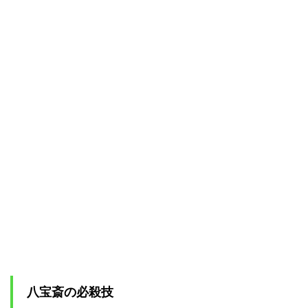
詞、
奥
義・
八宝
大華
輪
2.3
貧力
虚脱
灸で
天道
家や
コロ
ンも
巻き
込ん
だ大
騒動
2.4
パン
スト
太郎
八宝斎の必殺技
の受