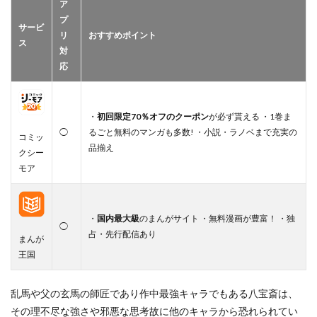
ア
プ
サービ
リ
おすすめポイント
ス
対
応
・
初回限定70％オフのクーポン
が必ず貰える ・1巻ま
◯
るごと無料のマンガも多数! ・小説・ラノベまで充実の
コミッ
品揃え
クシー
モア
・
国内最大級
のまんがサイト ・無料漫画が豊富！ ・独
◯
占・先行配信あり
まんが
王国
乱馬や父の玄馬の師匠であり作中最強キャラでもある八宝斎は、
その理不尽な強さや邪悪な思考故に他のキャラから恐れられてい