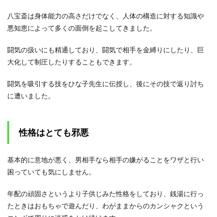
難の
原因
八宝斎は身体能力の高さだけでなく、人体の構造に対する知識や
であ
悪知恵によって多くの面倒を起こしてきました。
る八
宝菜
闘気の扱いにも精通しており、闘気で相手を金縛りにしたり、巨
2.5
大化して制圧したりすることもできます。
八宝
菜に
も弱
闘気を吸引する技をひな子先生に伝授し、後にその技で返り討ち
点は
に遭いました。
ある
2.5.1
女嫌香
性格はとても邪悪
は効果
絶大
2.5.2
基本的に意地が悪く、男相手なら相手の嫌がることをワザと行い
期待を
困っていても気にしません。
裏切ら
れると
大ダメ
年配の頑固さというより子供じみた性格をしており、銭湯に行っ
ージ
たときはおもちゃで遊んだり、わがままからのカンシャクという
2.5.3