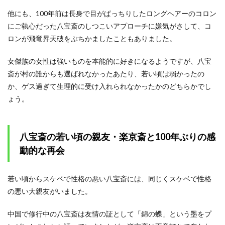
他にも、100年前は長身で目がぱっちりしたロングヘアーのコロン
にご執心だった八宝斎のしつこいアプローチに嫌気がさして、コ
ロンが飛竜昇天破をぶちかましたこともありました。
女傑族の女性は強いものを本能的に好きになるようですが、八宝
斎が村の誰からも選ばれなかったあたり、若い頃は弱かったの
か、ゲス過ぎて生理的に受け入れられなかったかのどちらかでし
ょう。
八宝斎の若い頃の親友・楽京斎と100年ぶりの感
動的な再会
若い頃からスケベで性格の悪い八宝斎には、同じくスケベで性格
の悪い大親友がいました。
中国で修行中の八宝斎は友情の証として「錦の蝶」という墨をプ