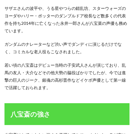
不人
サザエさんの波平や、うる星やつらの錯乱坊、スターウォーズの
気？
嫌い
ヨーダやハリー・ポッターのダンブルドア校長など数多くの代表
だっ
作を持ち2014年に亡くなった永井一郎さんが八宝菜の声優も務め
たり
ています。
ウザ
いと
思わ
ガンダムのナレーターなど渋い声でダンディに演じるだけでな
れる
く、コミカルな老人役もこなされました。
理由
5
若い頃の八宝斎はデビュー当時の子安武人さんが演じており、乱
八宝
馬の友人・大介などその他大勢の脇役ばかりでしたが、今では進
斎の
若い
撃の巨人のジーク、銀魂の高杉晋作などイケボ声優として第一線
頃の
で活躍しておられます。
まと
め
八宝斎の強さ