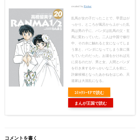
created by
Rinker
乱馬が女の子だったことで、早雲はが
っかり。ところが風呂から上がった乱
馬は男の子に、パンダは乱馬の父・玄
馬に変わっていた。二人は中国で修行
中、その水に触れると女になってしま
う泉と、パンダになってしまう泉に落
ちていたのだった。お湯をかければ元
に戻るのだが、男と女、人間とパンダ
を行き来するやっかいな二人を前に、
許嫁候補となったあかねをはじめ、天
道家は大混乱になる。
ｺﾐｯｸｼｰﾓｱで読む
まんが王国で読む
コメントを書く