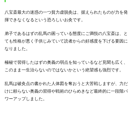
八宝斎最大の迷惑の一つ貧力虚脱灸は、据えられたものが力を発
揮できなくなるという恐ろしいお灸です。
弟子であるはずの乱馬の困っている態度にご満悦の八宝斎は、と
ても性格が悪く子供じみていて読者からの好感度を下げる要因に
なりました。
極秘で習得したはずの奥義の弱点を知っているなど見聞も広く、
このまま一生治らないのではないかという絶望感も強烈です。
乱馬は破灸点の書かれた人体図を奪おうと大苦戦しますが、力だ
けに頼らない奥義の習得や戦術のひらめきなど最終的に一段階パ
ワーアップしました。