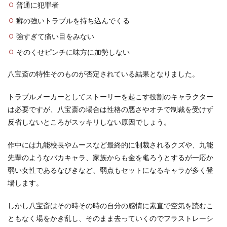
普通に犯罪者
癖の強いトラブルを持ち込んでくる
強すぎて痛い目をみない
そのくせピンチに味方に加勢しない
八宝斎の特性そのものが否定されている結果となりました。
トラブルメーカーとしてストーリーを起こす役割のキャラクター
は必要ですが、八宝斎の場合は性格の悪さやオチで制裁を受けず
反省しないところがスッキリしない原因でしょう。
作中には九能校長やムースなど最終的に制裁されるクズや、九能
先輩のようなバカキャラ、家族からも金を毟ろうとするが一応か
弱い女性であるなびきなど、弱点もセットになるキャラが多く登
場します。
しかし八宝斎はその時その時の自分の感情に素直で空気を読むこ
ともなく場をかき乱し、そのまま去っていくのでフラストレーシ