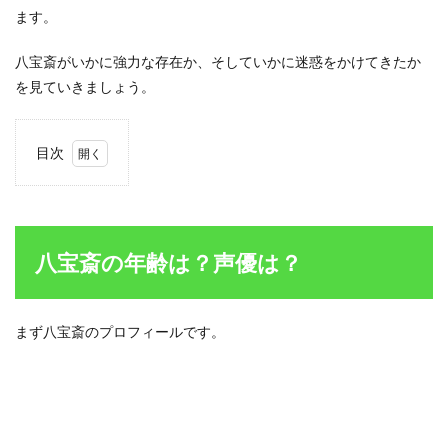
ます。
八宝斎がいかに強力な存在か、そしていかに迷惑をかけてきたか
を見ていきましょう。
目次
1
八宝
斎の
年齢
は？
八宝斎の年齢は？声優は？
声優
は？
1.1
まず八宝斎のプロフィールです。
八宝
斎の
年齢
は118
歳
1.2