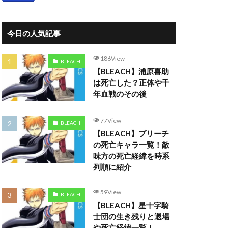
今日の人気記事
186View
BLEACH
【BLEACH】浦原喜助
は死亡した？正体や千
年血戦のその後
77View
BLEACH
【BLEACH】ブリーチ
の死亡キャラ一覧！敵
味方の死亡経緯を時系
列順に紹介
59View
BLEACH
【BLEACH】星十字騎
士団の生き残りと退場
や死亡経緯一覧！