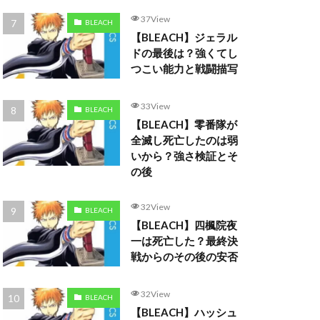
37View
BLEACH
【BLEACH】ジェラル
ドの最後は？強くてし
つこい能力と戦闘描写
33View
BLEACH
【BLEACH】零番隊が
全滅し死亡したのは弱
いから？強さ検証とそ
の後
32View
BLEACH
【BLEACH】四楓院夜
一は死亡した？最終決
戦からのその後の安否
32View
BLEACH
【BLEACH】ハッシュ