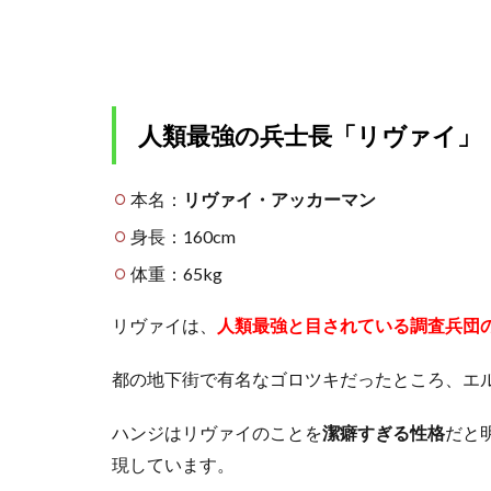
1.1
人類
最強
の兵
士長
人類最強の兵士長「リヴァイ」
「リ
ヴァ
イ」
本名：
リヴァイ・アッカーマン
1.2
身長：160cm
104期兵
で
体重：65kg
No1「ミ
カサ」
リヴァイは、
人類最強と目されている調査兵団
2
リ
都の地下街で有名なゴロツキだったところ、エ
ヴ
ァ
ハンジはリヴァイのことを
潔癖すぎる性格
だと
イ
現しています。
と