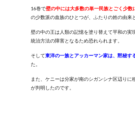
主を
16巻で
壁の中には大多数の単一民族とごく少数
守る
とい
の少数派の血族のひとつが、ふたりの姓の由来
う習
性は
壁の中の王は人類の記憶を塗り替えて平和の実
嘘
統治方法の障害となるため恐れられます。
3
兄
そして
東洋の一族とアッカーマン家は、黙秘す
妹
た。
疑
惑
が
また、ケニーは分家が南のシガンシナ区辺りに
噂
が判明したのです。
さ
れ
る
リ
ヴ
ァ
イ
と