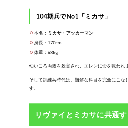
ミ
カ
サ
104期兵でNo1「ミカサ」
に
共
通
本名：
ミカサ・アッカーマン
す
身長：170cm
る
ア
体重：68kg
ッ
カ
幼いころ両親を殺害され、エレンに命を救われ
ー
マ
ン
そして訓練兵時代は、難解な科目を完全にこな
と
す。
は
2.1
アッ
リヴァイとミカサに共通す
カー
マン
の宿