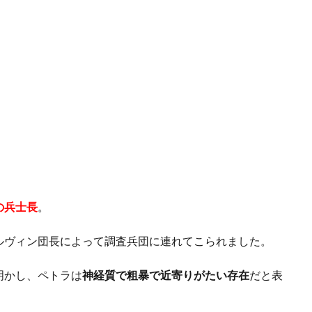
の兵士長
。
ルヴィン団長によって調査兵団に連れてこられました。
明かし、ペトラは
神経質で粗暴で近寄りがたい存在
だと表