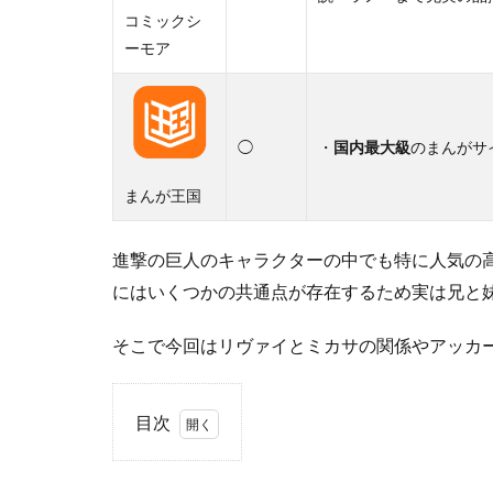
コミックシ
ーモア
◯
・
国内最大級
のまんがサ
まんが王国
進撃の巨人のキャラクターの中でも特に人気の
にはいくつかの共通点が存在するため実は兄と
そこで今回はリヴァイとミカサの関係やアッカ
目次
1
リ