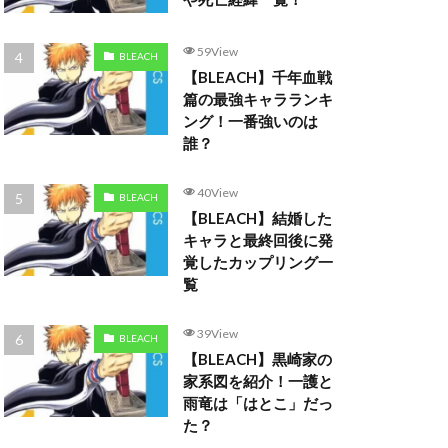
59View
BLEACH
【BLEACH】千年血戦
篇の最強キャラランキ
ング！一番強いのは
誰？
40View
BLEACH
【BLEACH】結婚した
キャラと最終回後に発
覚したカップリング一
覧
39View
BLEACH
【BLEACH】黒崎家の
家系図を紹介！一護と
雨竜は「はとこ」だっ
た？