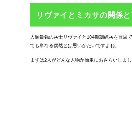
ヴ
ァ
リヴァイとミカサの関係と
イ
と
ミ
カ
人類最強の兵士リヴァイと104期訓練兵を首席
サ
ても単なる偶然とは思いがたいですよね。
の
関
係
まずは2人がどんな人物か簡単におさらいしまし
と
ア
ッ
カ
ー
マ
ン
に
つ
い
て