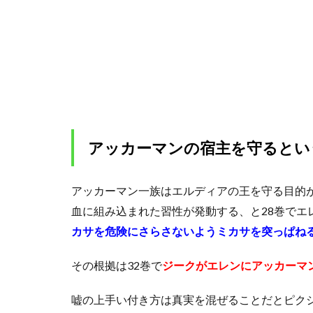
ミ
カ
サ
の4
つ
の
共
通
点
アッカーマンの宿主を守るとい
3.1
姓が
同じ
アッカーマン一族はエルディアの王を守る目的
アッ
血に組み込まれた習性が発動する、と28巻でエ
カー
マン
カサを危険にさらさないようミカサを突っぱね
3.2
その根拠は32巻で
ジークがエレンにアッカーマ
圧倒
的に
嘘の上手い付き方は真実を混ぜることだとピク
高い