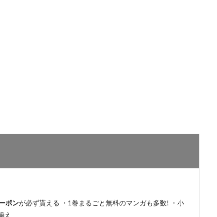
ーポン
が必ず貰える ・1巻まるごと無料のマンガも多数! ・小
揃え