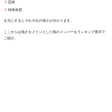
忍術
1.2
特殊体質
第9
位
を元にするとそれぞれの強さが分かります。
飛段
(ひだ
ん)
ここからは強さをメインとした暁のメンバーをランキング形式で
ご紹介。
1.3
第8
位
小南
(コナ
ン)
1.4
第7
位
デイ
ダラ
1.5
第6
位
干柿