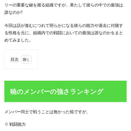
リーの重要な鍵を握る組織ですが、果たして彼らの中での最強は
誰なのか?
今回は話が進むにつれて明らかになる彼らの能力や過去に付随す
る性格を元に、組織内での戦闘においての最強は誰なのかをまと
めてみました。
目次
1
暁の
メン
バー
の強
暁のメンバーの強さランキング
さラ
ンキ
ング
メンバー同士で戦うことは無かった暁ですが、
1.1
第10
戦闘能力
位
ゼツ