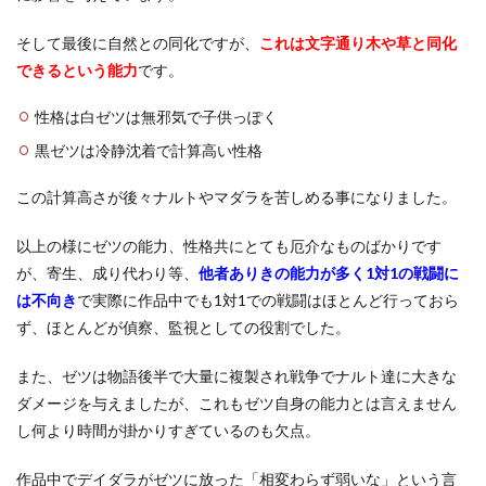
そして最後に自然との同化ですが、
これは文字通り木や草と同化
できるという能力
です。
性格は白ゼツは無邪気で子供っぽく
黒ゼツは冷静沈着で計算高い性格
この計算高さが後々ナルトやマダラを苦しめる事になりました。
以上の様にゼツの能力、性格共にとても厄介なものばかりです
が、寄生、成り代わり等、
他者ありきの能力が多く1対1の戦闘に
は不向き
で実際に作品中でも1対1での戦闘はほとんど行っておら
ず、ほとんどが偵察、監視としての役割でした。
また、ゼツは物語後半で大量に複製され戦争でナルト達に大きな
ダメージを与えましたが、これもゼツ自身の能力とは言えません
し何より時間が掛かりすぎているのも欠点。
作品中でデイダラがゼツに放った「相変わらず弱いな」という言