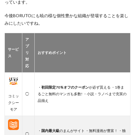
っています。
今後BORUTOにも暁の様な個性豊かな組織が登場することを楽し
みにしたいですね。
ア
プ
サービ
リ
おすすめポイント
ス
対
応
・
初回限定70％オフのクーポン
が必ず貰える ・1巻ま
◯
るごと無料のマンガも多数! ・小説・ラノベまで充実の
コミッ
品揃え
クシー
モア
・
国内最大級
のまんがサイト ・無料漫画が豊富！ ・独
◯