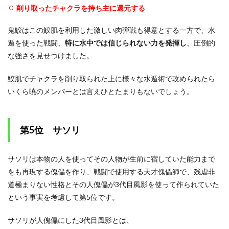
削り取ったチャクラを持ち主に還元する
鬼鮫はこの鮫肌を利用した激しい肉弾戦も得意とする一方で、水
遁を使った戦闘、
特に水中では信じられない力を発揮し
、圧倒的
な強さを見せつけました。
鮫肌でチャクラを削り取られた上に様々な水遁術で攻められたら
いくら暁のメンバーとは言えひとたまりもないでしょう。
第5位 サソリ
サソリは本物の人を使ってその人物が生前に宿していた能力まで
をも再現する傀儡を作り、戦闘で使用する天才傀儡師で、残虐非
道極まりない性格とその人傀儡が3代目風影を使って作られていた
という事実を考慮して第5位です。
サソリが人傀儡にした3代目風影とは、