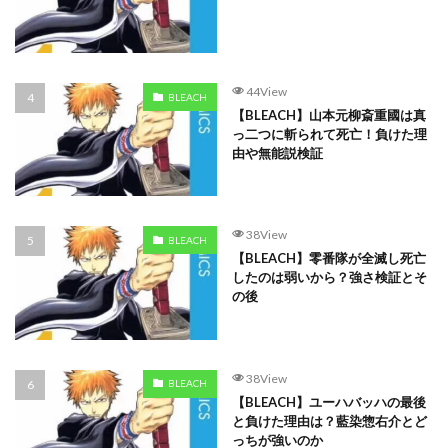
44View
BLEACH
【BLEACH】山本元柳斎重國は真
っ二つに斬られて死亡！負けた理
由や無能説検証
38View
BLEACH
【BLEACH】零番隊が全滅し死亡
したのは弱いから？強さ検証とそ
の後
38View
BLEACH
【BLEACH】ユーハバッハの最後
と負けた理由は？藍染惣右介とど
っちが強いのか