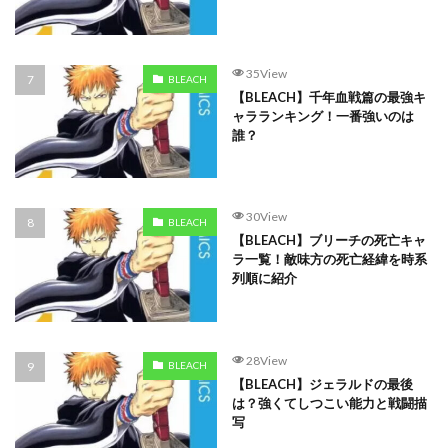
35View
BLEACH
【BLEACH】千年血戦篇の最強キ
ャラランキング！一番強いのは
誰？
30View
BLEACH
【BLEACH】ブリーチの死亡キャ
ラ一覧！敵味方の死亡経緯を時系
列順に紹介
28View
BLEACH
【BLEACH】ジェラルドの最後
は？強くてしつこい能力と戦闘描
写