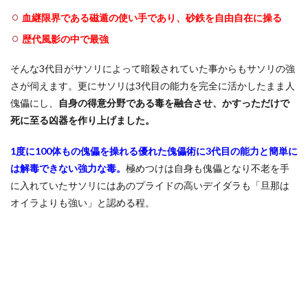
血継限界である磁遁の使い手であり、砂鉄を自由自在に操る
歴代風影の中で最強
そんな3代目がサソリによって暗殺されていた事からもサソリの強
さが伺えます。更にサソリは3代目の能力を完全に活かしたまま人
傀儡にし、
自身の得意分野である毒を融合させ、かすっただけで
死に至る凶器を作り上げました。
1度に100体もの傀儡を操れる優れた傀儡術に3代目の能力と簡単に
は解毒できない強力な毒。
極めつけは自身も傀儡となり不老を手
に入れていたサソリにはあのプライドの高いデイダラも「旦那は
オイラよりも強い」と認める程。