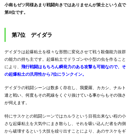
小南もゼツ同様あまり戦闘向きではありませんが策士という点で
第8位です。
第7位 デイダラ
デイダラは起爆粘土を様々な形態に変化させて戦う殺傷能力抜群
の能力の持ち主です。起爆粘土でドラゴンや小型の虫を作ること
により、
飛行戦闘はもちろん瞬発力のある攻撃も可能なので、そ
の起爆粘土の汎用性から7位にランクイン。
デイダラの戦闘シーンは数多く存在し、
我愛羅、カカシ、ナルト
達と戦い、何度もその死線をくぐり抜けている事からもその強さ
が伺えます。
特にサスケとの戦闘シーンではカルラという目視出来ない程の小
さな起爆粘土を大気中にまき散らし、それを吸い込んだ者を内側
から破壊するという大技を繰り出すことにより、あのサスケをギ