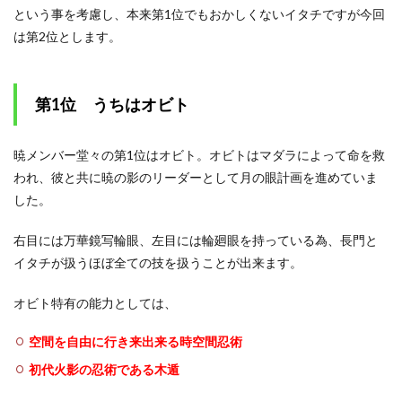
という事を考慮し、本来第1位でもおかしくないイタチですが今回
は第2位とします。
第1位 うちはオビト
暁メンバー堂々の第1位はオビト。オビトはマダラによって命を救
われ、彼と共に暁の影のリーダーとして月の眼計画を進めていま
した。
右目には万華鏡写輪眼、左目には輪廻眼を持っている為、長門と
イタチが扱うほぼ全ての技を扱うことが出来ます。
オビト特有の能力としては、
空間を自由に行き来出来る時空間忍術
初代火影の忍術である木遁