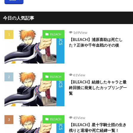
今日の人気記事
169View
BLEACH
【BLEACH】浦原喜助は死亡し
た？正体や千年血戦のその後
61View
BLEACH
【BLEACH】結婚したキャラと最
終回後に発覚したカップリング一
覧
45View
BLEACH
【BLEACH】星十字騎士団の生き
残りと退場や死亡経緯一覧！