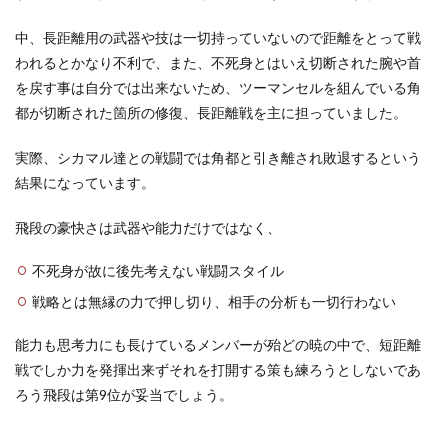
中、長距離用の武器や技は一切持っていないので距離をとって戦
われるとかなり不利で、また、不死身とはいえ切断された腕や首
を戻す事は自分では出来ないため、ツーマンセルを組んでいる角
都が切断された箇所の修復、長距離戦を主に担っていました。
実際、シカマル達との戦闘では角都と引き離され敗退するという
結果になっています。
飛段の豪快さは武器や能力だけではなく、
不死身が故に後先考えない戦闘スタイル
戦略とは無縁の力で押し切り、相手の分析も一切行わない
能力も思考力にも長けているメンバーが殆どの暁の中で、短距離
戦でしか力を発揮出来ずそれを打開する策も練ろうとしないであ
ろう飛段は第9位が妥当でしょう。