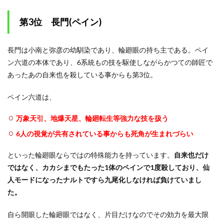
第3位 長門(ペイン)
長門は小南と弥彦の幼馴染であり、輪廻眼の持ち主である。ペイ
ン六道の本体であり、6系統もの技を駆使しながらかつての師匠で
あったあの自来也を殺している事からも第3位。
ペイン六道は、
万象天引、地爆天星、輪廻転生等強力な技を扱う
6人の視覚が共有されている事からも死角が生まれづらい
といった輪廻眼ならではの特殊能力を持っています。
自来也だけ
ではなく、カカシまでもたった1体のペインで1度殺しており、仙
人モードになったナルトですら九尾化しなければ負けていまし
た。
自ら開眼した輪廻眼ではなく、片目だけなのでその効力を最大限