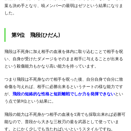
葉も決め手となり、暁メンバーの最弱はゼツという結果になりま
した。
第9位 飛段(ひだん)
飛段は不死身に加え相手の血液を体内に取り込むことで相手を呪
い、自身が受けたダメージをそのまま相手に与えることが出来る
という殺傷能力もかなり高い能力を持っています。
つまり飛段は不死身なので相手を呪った後、自分自身で自分に致
命傷を与えれば、相手に必勝出来るというチートの様な能力です
が、
飛段の短絡的な性格と短距離戦でしか力を発揮できない
とい
う点で第9位という結果に。
飛段の能力は不死身かつ相手の血液を1滴でも採取出来れば必勝可
能なので、普段から大きな三枚刃の釜を武器として使っていま
す。とにかく少しでも当たればいいというスタイルですね。