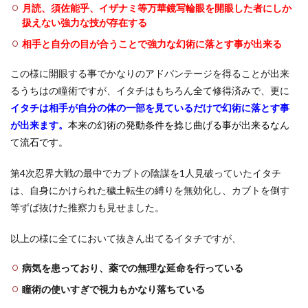
月読、須佐能乎、イザナミ等万華鏡写輪眼を開眼した者にしか
扱えない強力な技が存在する
相手と自分の目が合うことで強力な幻術に落とす事が出来る
この様に開眼する事でかなりのアドバンテージを得ることが出来
るうちはの瞳術ですが、イタチはもちろん全て修得済みで、更に
イタチは相手が自分の体の一部を見ているだけで幻術に落とす事
が出来ます。
本来の幻術の発動条件を捻じ曲げる事が出来るなん
て流石です。
第4次忍界大戦の最中でカブトの陰謀を1人見破っていたイタチ
は、自身にかけられた穢土転生の縛りを無効化し、カブトを倒す
等ずば抜けた推察力も見せました。
以上の様に全てにおいて抜きん出てるイタチですが、
病気を患っており、薬での無理な延命を行っている
瞳術の使いすぎで視力もかなり落ちている