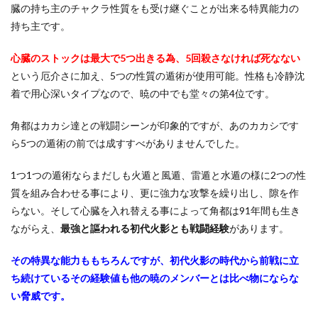
臓の持ち主のチャクラ性質をも受け継ぐことが出来る特異能力の
持ち主です。
心臓のストックは最大で5つ出きる為、5回殺さなければ死なない
という厄介さに加え、5つの性質の遁術が使用可能。性格も冷静沈
着で用心深いタイプなので、暁の中でも堂々の第4位です。
角都はカカシ達との戦闘シーンが印象的ですが、あのカカシです
ら5つの遁術の前では成すすべがありませんでした。
1つ1つの遁術ならまだしも火遁と風遁、雷遁と水遁の様に2つの性
質を組み合わせる事により、更に強力な攻撃を繰り出し、隙を作
らない。そして心臓を入れ替える事によって角都は91年間も生き
ながらえ、
最強と謳われる初代火影とも戦闘経験
があります。
その特異な能力ももちろんですが、初代火影の時代から前戦に立
ち続けているその経験値も他の暁のメンバーとは比べ物にならな
い脅威です。