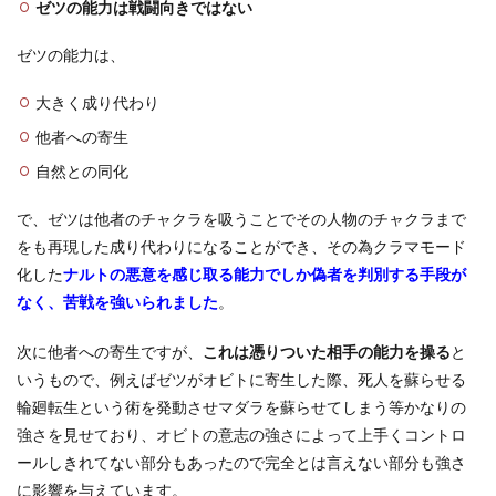
第2
ゼツの能力は戦闘向きではない
位
うち
ゼツの能力は、
はイ
タチ
大きく成り代わり
1.10
他者への寄生
第1
位 う
自然との同化
ちはオ
ビト
で、ゼツは他者のチャクラを吸うことでその人物のチャクラまで
2
をも再現した成り代わりになることができ、その為クラマモード
まと
化した
ナルトの悪意を感じ取る能力でしか偽者を判別する手段が
め
なく、苦戦を強いられました
。
次に他者への寄生ですが、
これは憑りついた相手の能力を操る
と
いうもので、例えばゼツがオビトに寄生した際、死人を蘇らせる
輪廻転生という術を発動させマダラを蘇らせてしまう等かなりの
強さを見せており、オビトの意志の強さによって上手くコントロ
ールしきれてない部分もあったので完全とは言えない部分も強さ
に影響を与えています。