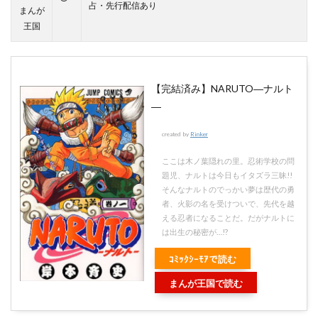
占・先行配信あり
まんが
王国
【完結済み】NARUTO―ナルト
―
created by
Rinker
ここは木ノ葉隠れの里。忍術学校の問
題児、ナルトは今日もイタズラ三昧!!
そんなナルトのでっかい夢は歴代の勇
者、火影の名を受けついで、先代を越
える忍者になることだ。だがナルトに
は出生の秘密が…!?
ｺﾐｯｸｼｰﾓｱで読む
まんが王国で読む