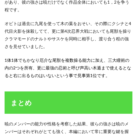
があり、彼の強さは暁だけでなく作品全体においても1，2を争う
程です。
オビトは過去に九尾を使って木の葉をおそい、その際にクシナと4
代目火影を抹殺してて、更に第4次忍界大戦においても尾獣を操り
クラマモードのナルトやサスケを同時に相手し、渡り合う程の強
さを見せていました。
1体1体でもかなり厄介な尾獣を複数操る能力に加え、三大瞳術の
内の2つを所有、更に最強の忍術と呼び声高い木遁まで使えるとな
ると右に出るものはいないという事で見事第1位です。
まとめ
暁のメンバーの能力や性格を考察した結果、彼らの強さは暁のメ
ンバーはそれぞれがとても強く、本編において常に重要な鍵を握