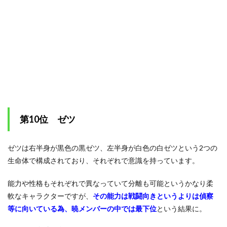
鬼鮫
(キサ
メ)
1.6
第5
位
サソ
リ
1.7
第4
位
第10位 ゼツ
角都
(カク
ズ)
ゼツは右半身が黒色の黒ゼツ、左半身が白色の白ゼツという2つの
1.8
生命体で構成されており、それぞれで意識を持っています。
第3
位
能力や性格もそれぞれで異なっていて分離も可能というかなり柔
長門
(ペイ
軟なキャラクターですが、
その能力は戦闘向きというよりは偵察
ン)
等に向いている為、暁メンバーの中では最下位
という結果に。
1.9