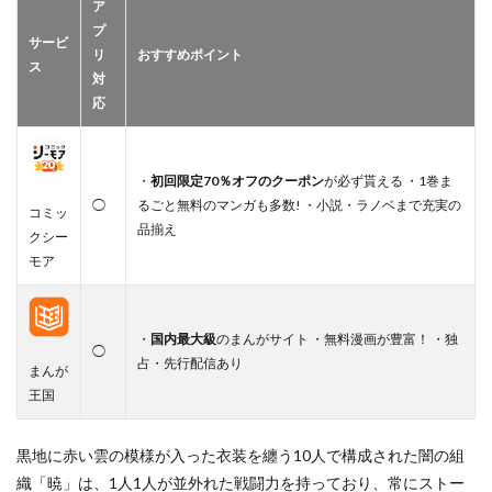
ア
プ
サービ
リ
おすすめポイント
ス
対
応
・
初回限定70％オフのクーポン
が必ず貰える ・1巻ま
◯
るごと無料のマンガも多数! ・小説・ラノベまで充実の
コミッ
品揃え
クシー
モア
・
国内最大級
のまんがサイト ・無料漫画が豊富！ ・独
◯
占・先行配信あり
まんが
王国
黒地に赤い雲の模様が入った衣装を纏う10人で構成された闇の組
織「暁」は、1人1人が並外れた戦闘力を持っており、常にストー