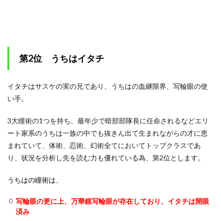
第2位 うちはイタチ
イタチはサスケの実の兄であり、うちはの血継限界、写輪眼の使
い手。
3大瞳術の1つを持ち、最年少で暗部部隊長に任命されるなどエリ
ート家系のうちは一族の中でも抜きん出て生まれながらの才に恵
まれていて、体術、忍術、幻術全てにおいてトップクラスであ
り、状況を分析し先を読む力も優れている為、第2位とします。
うちはの瞳術は、
写輪眼の更に上、万華鏡写輪眼が存在しており、イタチは開眼
済み