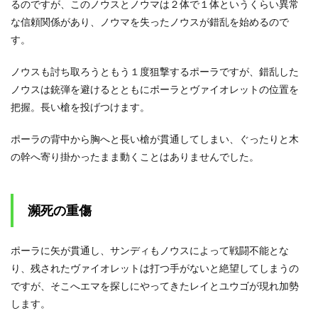
るのですが、このノウスとノウマは２体で１体というくらい異常
な信頼関係があり、ノウマを失ったノウスが錯乱を始めるので
す。
ノウスも討ち取ろうともう１度狙撃するポーラですが、錯乱した
ノウスは銃弾を避けるとともにポーラとヴァイオレットの位置を
把握。長い槍を投げつけます。
ポーラの背中から胸へと長い槍が貫通してしまい、ぐったりと木
の幹へ寄り掛かったまま動くことはありませんでした。
瀕死の重傷
ポーラに矢が貫通し、サンディもノウスによって戦闘不能とな
り、残されたヴァイオレットは打つ手がないと絶望してしまうの
ですが、そこへエマを探しにやってきたレイとユウゴが現れ加勢
します。