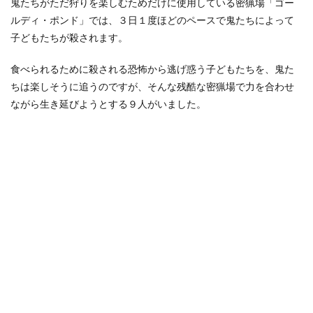
鬼たちがただ狩りを楽しむためだけに使用している密猟場「ゴー
ラの
ルディ・ポンド」では、３日１度ほどのペースで鬼たちによって
役割
子どもたちが殺されます。
1.2
バン
食べられるために殺される恐怖から逃げ惑う子どもたちを、鬼た
ダナ
の理
ちは楽しそうに追うのですが、そんな残酷な密猟場で力を合わせ
由
ながら生き延びようとする９人がいました。
2
ポー
ラは
死亡
し
た？
2.1
仲間
を守
った
ポー
ラ
2.2
瀕死