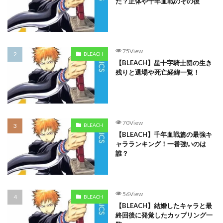
た？正体や千年血戦のその後
75View
BLEACH
【BLEACH】星十字騎士団の生き
残りと退場や死亡経緯一覧！
70View
BLEACH
【BLEACH】千年血戦篇の最強キ
ャラランキング！一番強いのは
誰？
56View
BLEACH
【BLEACH】結婚したキャラと最
終回後に発覚したカップリング一