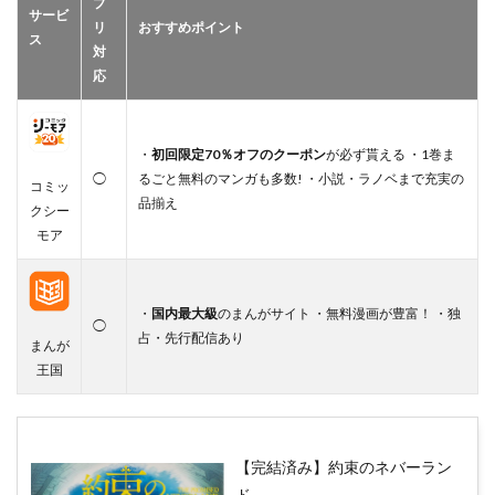
プ
サービ
リ
おすすめポイント
ス
対
応
・
初回限定70％オフのクーポン
が必ず貰える ・1巻ま
◯
るごと無料のマンガも多数! ・小説・ラノベまで充実の
コミッ
品揃え
クシー
モア
・
国内最大級
のまんがサイト ・無料漫画が豊富！ ・独
◯
占・先行配信あり
まんが
王国
【完結済み】約束のネバーラン
ド