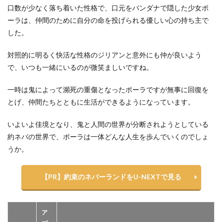
口数が少なく落ち着いた性格で、口元をバンダナで隠した少女ポ
ーラは、仲間のために自分の命を投げられる優しい心の持ち主で
した。
対照的に明るく快活な性格のジリアンと意外にも仲が良いよう
で、いつも一緒にいるのが微笑ましいですね。
一時は鬼によって瀕死の重傷となったポーラですが無事に回復を
とげ、仲間たちとともに生活ができるようになっています。
いよいよ佳境となり、鬼と人間の世界が分断されようとしている
約ネバの世界で、ポーラは一体どんな人生を歩んでいくのでしょ
うか。
【PR】約束のネバーランドをU-NEXTで見る
ア