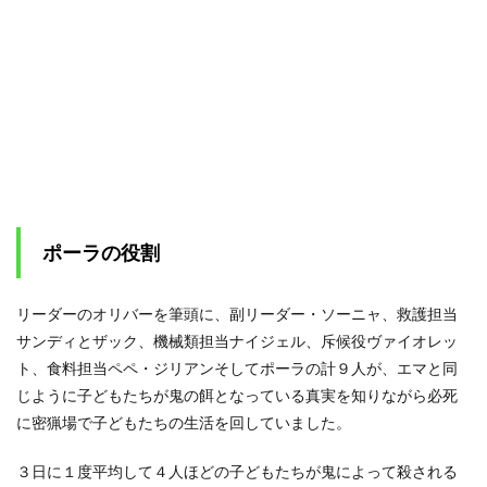
の重
傷
3
まと
め
ポーラの役割
リーダーのオリバーを筆頭に、副リーダー・ソーニャ、救護担当
サンディとザック、機械類担当ナイジェル、斥候役ヴァイオレッ
ト、食料担当ペペ・ジリアンそしてポーラの計９人が、エマと同
じように子どもたちが鬼の餌となっている真実を知りながら必死
に密猟場で子どもたちの生活を回していました。
３日に１度平均して４人ほどの子どもたちが鬼によって殺される