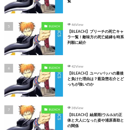
覧
46View
BLEACH
【BLEACH】ブリーチの死亡キャ
ラ一覧！敵味方の死亡経緯を時系
列順に紹介
42View
BLEACH
【BLEACH】ユーハバッハの最後
と負けた理由は？藍染惣右介とど
っちが強いのか
38View
BLEACH
【BLEACH】紬屋雨(ウルル)の正
体と大人になった姿や浦原喜助と
の関係