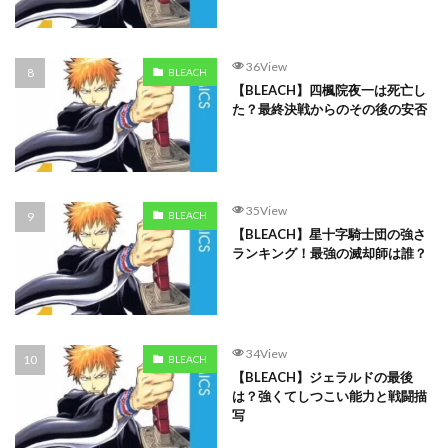
36View
BLEACH
【BLEACH】四楓院夜一は死亡し
た？最終決戦からのその後の安否
35View
BLEACH
【BLEACH】星十字騎士団の強さ
ランキング！最強の滅却師は誰？
34View
BLEACH
【BLEACH】ジェラルドの最後
は？強くてしつこい能力と戦闘描
写