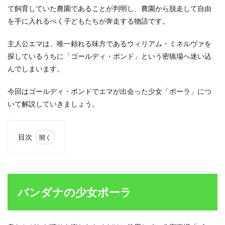
て飼育していた農園であることが判明し、農園から脱走して自由
を手に入れるべく子どもたちが奔走する物語です。
主人公エマは、唯一頼れる味方であるウィリアム・ミネルヴァを
探しているうちに「ゴールディ・ポンド」という密猟場へ迷い込
んでしまいます。
今回はゴールディ・ポンドでエマが出会った少女「ポーラ」につ
いて解説していきましょう。
目次
1
バン
ダナ
の少
女ポ
バンダナの少女ポーラ
ーラ
1.1
ポー