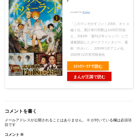
created by
Rinker
「このマンガがすごい！2018」 オトコ
編１位。累計発行部数は2,600万部超
え。2016年「週刊少年ジャンプ」にて
連載開始したダークファンタジー、通
称「約ネバ」。2019年1月アニメ化。
2020年12月実写映画化
ｺﾐｯｸｼｰﾓｱで読む
まんが王国で読む
コメントを書く
メールアドレスが公開されることはありません。
※
が付いている欄は必須項
目です
コメント
※