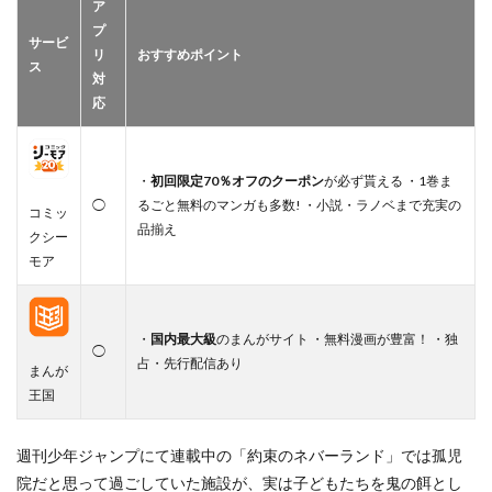
ア
プ
サービ
リ
おすすめポイント
ス
対
応
・
初回限定70％オフのクーポン
が必ず貰える ・1巻ま
◯
るごと無料のマンガも多数! ・小説・ラノベまで充実の
コミッ
品揃え
クシー
モア
・
国内最大級
のまんがサイト ・無料漫画が豊富！ ・独
◯
占・先行配信あり
まんが
王国
週刊少年ジャンプにて連載中の「約束のネバーランド」では孤児
院だと思って過ごしていた施設が、実は子どもたちを鬼の餌とし